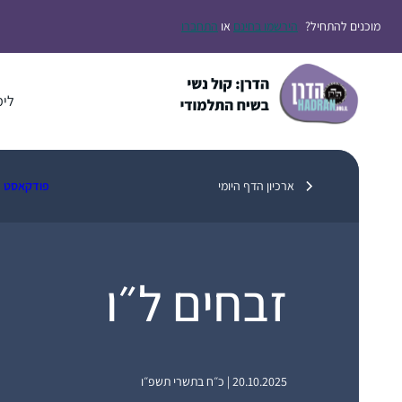
דלג
מוכנים להתחיל?
הירשמו בחינם
או
התחברו
תוכן
לימ
ארכיון הדף היומי
פודקאסט
זבחים ל״ו
20.10.2025 | כ״ח בתשרי תשפ״ו