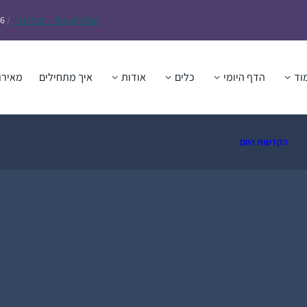
Daf – זבחים נ״ו
Today’s
/
26
וד
הדף היומי
כלים
אודות
איך מתחילים
מאירו
הקדשות היום