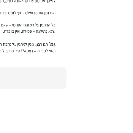
לְפִיכָךְ אִם נָתַן אֶת הָרִאשׁוֹנָה כְּתִיקְנָהּ וְאֶ
וְאִם נָתַן אֶת הָרִאשׁוֹנָה חוּץ לִזְמַנָּהּ וְאֶת הַש
כׇּל הַנִּיתָּנִין עַל הַמִּזְבֵּחַ הַפְּנִימִי – שֶׁאִם 
שֶׁלֹּא כְּתִיקְנָהּ – פְּסוּלָה, וְאֵין בּוֹ כָּרֵת.
גְּמָ׳
תָּנוּ רַבָּנַן: מִנַּיִן לַנִּיתָּנִין עַל מִזְבֵּ
וְהַאי לְהָכִי הוּא דַּאֲתָא?! הַאי מִיבְּעֵי לֵיהּ 