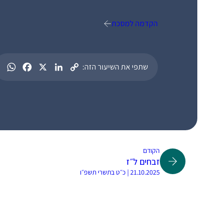
הקדמה למסכת
שתפי את השיעור הזה:
הקודם
זבחים ל״ז
21.10.2025 | כ״ט בתשרי תשפ״ו