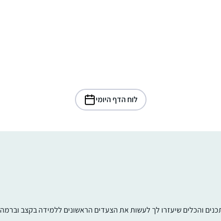
לוח הדף היומי
תכנים והכלים שיעזרו לך לעשות את הצעדים הראשונים ללמידה בקצב וברמה ש
למדתי גמרא מכיתה ז- ט ב Maimonides