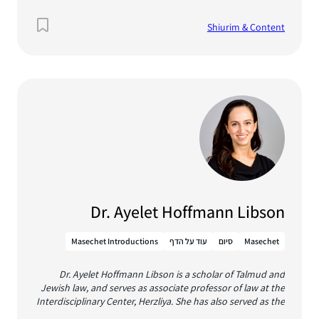
Program Coordinator at Shalom Hartman Institute of
North America, where she focused on supporting the work
Shiurim & Content
of the Kogod Research Center, the Institute’s think tank.
She received her BA from Yale University, where she
graduated in 2021 with a degree in philosophy, and has also
learned at Migdal Oz. Shalhevet has spent several summers
working in experiential Jewish education at Camp Stone,
most recently in the roles of Rosh Moshava (Head
Counselor) and Rosh Beit Midrash, and last year taught a
weekly Gemara shiur at Columbia University Hillel.
Dr. Ayelet Hoffmann Libson
Masechet
סיום
עוד על הדף
Masechet Introductions
Dr. Ayelet Hoffmann Libson is a scholar of Talmud and
Jewish law, and serves as associate professor of law at the
Interdisciplinary Center, Herzliya. She has also served as the
Gruss Visiting Professor of Talmudic Jurisprudence at