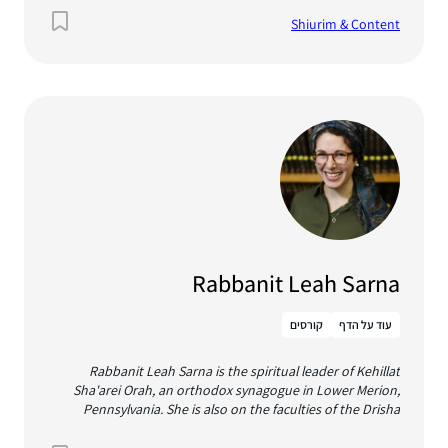
Harvard and Penn Law Schools. She received a B.A. from
Shiurim & Content
the Hebrew University of Jerusalem, and an M.A. and Ph.D.
from New York University. She is a graduate of the Matan
Advanced Talmud Institute and the Beit Morasha Program
in Jewish Law. Her publications have appeared in journals
such as AJS Review, Jewish Quarterly Review, American
Journal of Legal History and Oxford Journal of Law and
Religion, and she is the author of Law and Self-Knowledge
in the Talmud (Cambridge University Press, 2018).
Rabbanit Leah Sarna
עוד על הדף
קורסים
Rabbanit Leah Sarna is the spiritual leader of Kehillat
Sha'arei Orah, an orthodox synagogue in Lower Merion,
Pennsylvania. She is also on the faculties of the Drisha
Institute for Jewish Education and the
International Beit Din.