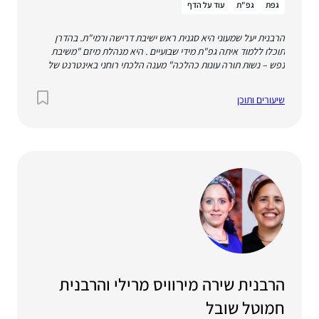
גפת
גפ"ת
עוד על הדף
הרבנית יעל שמעוני היא סגנית ראש ישיבת דרישה ורמי"ת. בהדרן
תוכלו ללמוד איתה גפ"ת מידי שבועיים . היא מנהלת מיזם "משיבת
נפש – נשות תורה עונות כהלכה" מענה הלכתי רוחני באינטרנט של
רבניות בית הלל. אומנית פלסטית – חברת קבוצת האומנות "סטודיו
משלך", ומציגה בתערוכות ברחבי הארץ. למדה שלוש שנים במכון
שיעורים ותוכן
למנהיגות הלכתית במדרשת לינדנבאום, שש שנים בבית המדרש
במגדל עוז ושנתיים במכון התלמודי הגבוה 'מת"ן'. בעלת תואר BFA
באומנות מהאקדמיה "בצלאל', BED בהוראת תושב"ע ומחשבת ישראל
במכללת הרצוג ולקראת סיום תואר שני בהוראת מחשבת ישראל
במכללת הרצוג. מתגוררת באלון שבות, נשואה לשמואל ואם לארבעה
ילדים.
הרבנית שירה מירוויס מרילי והרבנית
חמוטל שובל