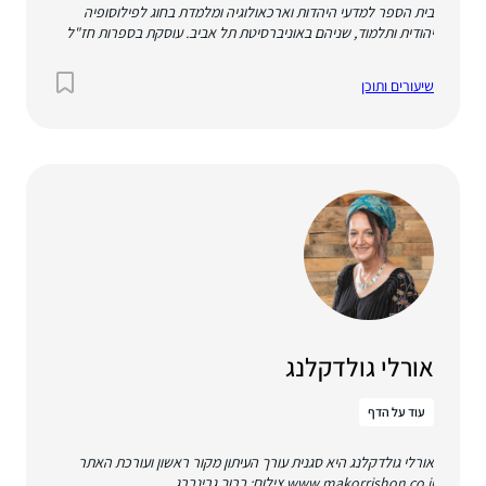
בית הספר למדעי היהדות וארכאולוגיה ומלמדת בחוג לפילוסופיה
יהודית ותלמוד, שניהם באוניברסיטת תל אביב. עוסקת בספרות חז"ל
ובספרות בית שני. ספרים: מגילת תענית – הנוסחים, פשרם,
תולדותיהם, בצירוף מהדורה ביקורתית, ירושלים תשס"ד. מקומראן
שיעורים ותוכן
למהפכה התנאית: היבטים בתפיסת הטומאה, ירושלים תש"ע. טל אילן,
ורד נעם, בשיתוף עם מאיר בן שחר, דפנה ברץ ויעל פיש, בין יוספוס
לחז"ל, ירושלים תשע"ז. Shifting Images of the Hasmoneans:
Second Temple Legends and Their Reception in Josephus
and Rabbinic Literature, Oxford University Press, 2018.
אורלי גולדקלנג
עוד על הדף
אורלי גולדקלנג היא סגנית עורך העיתון מקור ראשון ועורכת האתר
www.makorrishon.co.il צילום: ברוך גרינברג