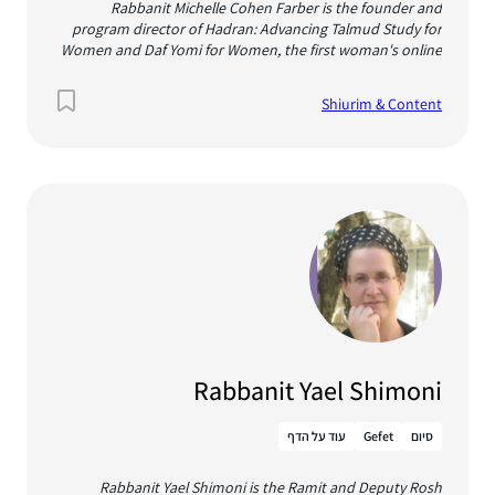
Rabbanit Michelle Cohen Farber is the founder and
program director of Hadran: Advancing Talmud Study for
Women and Daf Yomi for Women, the first woman's online
shiur on the daf yomi. Michelle spearheaded the first
international Siyum HaShas for Women and has continued
Shiurim & Content
to inspire and empower thousands of women (and men!)
through Talmudic wisdom. Michelle studied Talmud at Bar
Ilan and in Midreshet Lindenbaum's scholar's program. She
has taught Gemara and Halacha in Pelech Jerusalem,
Midreshet Lindenbaum and Matan HaSharon. Michelle and
her husband, Seth, founded and lead Kehillat Netivot in
Ra'anana where they live with their five children.
Rabbanit Yael Shimoni
סיום
Gefet
עוד על הדף
Rabbanit Yael Shimoni is the Ramit and Deputy Rosh