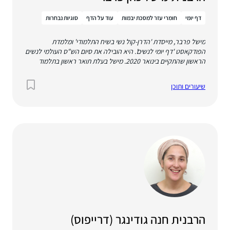
דף יומי
חומרי עזר למסכת יבמות
עוד על הדף
סוגיות נבחרות
מישל פרבר, מייסדת 'הדרן-קול נשי בשיח התלמודי' ומלמדת
הפודקאסט 'דף יומי לנשים'. היא הובילה את סיום הש"ס העולמי לנשים
הראשון שהתקיים בינואר 2020. מישל בעלת תואר ראשון בתלמוד
ותנ"ך מאוניברסיטת בר אילן ובוגרת תוכנית מתמידות במדרשת
לינדנבאום. היא לימדה תלמוד והלכה בפלך, מתן ומדרשת לינדנבאום.
שיעורים ותוכן
יחד עם בעלה, היא הקימה ועומדת בראש קהילת נתיבות ברעננה.
נשואה לשאול, אמא לחמישה ילדים, וגרה ברעננה.
הרבנית חנה גודינגר (דרייפוס)