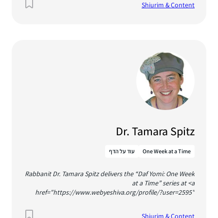
Shiurim & Content
Dr. Tamara Spitz
One Week at a Time
עוד על הדף
Rabbanit Dr. Tamara Spitz delivers the “Daf Yomi: One Week
at a Time” series at <a
href="https://www.webyeshiva.org/profile/?user=2595"
rel="noreferrer noopener">WebYeshiva.org</a> . She is the
Rosh Beit Midrash and a Mashgicha Ruchanit at Midreshet
Shiurim & Content