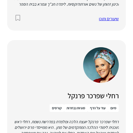
וכינון זהותן של נשים אורתודוקסיות. לימדה תנ"ך וגמרא בבית הספר
פלך ושימשה כרמ"ית במדרשת הבנות בעין הנצי"ב.
שיעורים ותוכן
רחלי שפרכר פרנקל
סיום
עוד על הדף
סוגיות נבחרות
קורסים
רחלי שפרכר פרנקל יועצת הלכה ומלמדת במדרשת נשמת. רחלי ראש
תוכנית לימודי ההלכה המתקדמים של מתן . היא ממייסדי פרס ירושלים
לאחדות ישראל ויום האחדות. רחלי אם לשבעה, גרה עם משפחתה