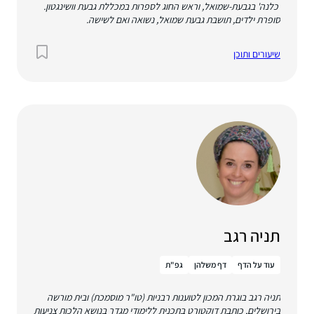
'כלנה' ​בגבעת-שמואל, וראש החוג לספרות במכללת גבעת וושינגטון.
סופרת ילדים, תושבת גבעת שמואל, נשואה ואם לשישה.
שיעורים ותוכן
תניה רגב
עוד על הדף
דף משלהן
גפ"ת
תניה רגב בוגרת המכון לטוענות רבניות (טו"ר מוסמכת) ובית מורשה
בירושלים, כותבת דוקטורט בתכנית ללימודי מגדר בנושא הלכות צניעות