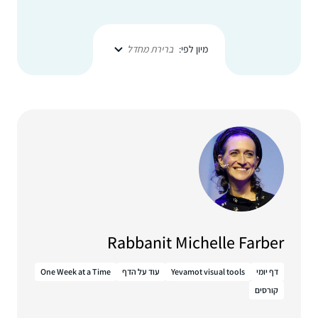
מיון לפי:
ברירת מחדל
Rabbanit Michelle Farber
דף יומי
Yevamot visual tools
עוד על הדף
One Week at a Time
קורסים