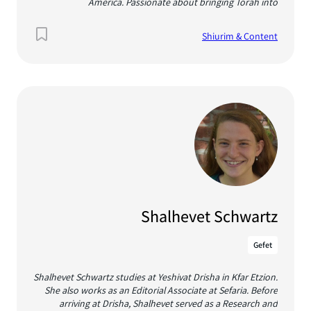
America. Passionate about bringing Torah into
conversation with contemporary life, she teaches Talmud
from the Balcony, an occasional learning seminar exposing
Shiurim & Content
the big ideas, questions, and issues motivating talmudic
discussions; she authored Circumventing the Law: Rabbinic
Perspectives on Legal Loopholes and Integrity (pre-order
discount code: PENN-ESHAIN30) which uses halakhic
loopholes as a lens for understanding rabbinic views on law
and ethics; and she co-hosts For Heaven’s Sake, a bi-weekly
podcast with Donniel Hartman and Yossi Klein Halevi,
exploring contemporary issues related to Israel and the
Jewish world. In mid-January, Elana will be starting a new
podcast called TEXTing, where she and guest scholars study
Torah texts that engage issues of the moment for the
Jewish world. She lives in Manhattan with her beloved
family.
Shalhevet Schwartz
Gefet
Shalhevet Schwartz studies at Yeshivat Drisha in Kfar Etzion.
She also works as an Editorial Associate at Sefaria. Before
arriving at Drisha, Shalhevet served as a Research and