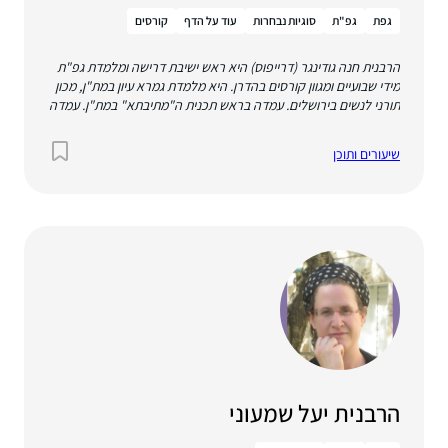
גפת
גפ"ת
סוגיות נבחרות
עוד על הדף
קורסים
הרבנית חנה גודינגר (דרייפוס) היא ראש ישיבת דרישה ומלמדת גפ"ת
מידי שבועיים ומגוון קורסים בהדרן. היא מלמדת גמרא עיון במת"ן, מכון
תורני לנשים בירושלים. עמדה בראש תכנית ה"מתיבתא" במת"ן. עמדה
בראש בית המדרש במדרשת לינדנבאום במשך כחמש שנים ושימשה
כעשור בתפקיד רבנית בית הספר בתיכון 'פלך' ירושלים. למדה שלוש
שיעורים ותוכן
שנים בבית המדרש במגדל עוז, ארבע שנים במכון התלמודי הגבוה
במת"ן ושנה בתוכנית ההלכה בבית מורשה. בעלת תואר ראשון
בפילוסופיה ובפסיכולוגיה מהאוניברסיטה הפתוחה ותואר שני בתלמוד
מאוניברסיטת בר אילן. מתגוררת בבת עין, נשואה לדוד ואם לחמישה
ילדים.
הרבנית יעל שמעוני