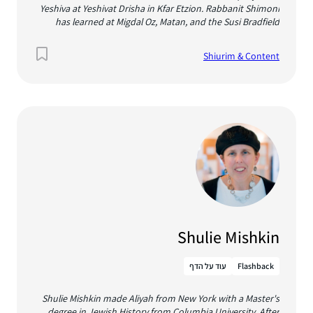
Yeshiva at Yeshivat Drisha in Kfar Etzion. Rabbanit Shimoni
has learned at Migdal Oz, Matan, and the Susi Bradfield
Women’s Institute for Halakhic Leadership at Midreshet
Lindenbaum. She holds a BFA from Bezalel Academy of Arts
Shiurim & Content
and Design and a BEd in Torah Shebe’al Peh and Jewish
Thought from Herzog College. She is currently studying
towards an MA in Jewish Thought Education at Herzog
College. Rabbanit Shimoni taught gemara and halakha at
Pelech High School and served as a ramit for shana bet at
Migdal Oz. She directs Meshivat Nefesh, the online responsa
program of the rabbaniyot of Beit Hillel. She is also a plastic
artist and member of “A Studio of Her Own.
Shulie Mishkin
Flashback
עוד על הדף
Shulie Mishkin made Aliyah from New York with a Master's
degree in Jewish History from Columbia University. After