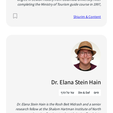
completing the Ministry of Tourism guide course in 1997,
she began guiding professionally and has since taught and
guided all ages, from toddlers to retirees. Her tours provide
Shiurim & Content
a complete picture of the land of Israel and Jewish
heritage, with a strong reliance on sources ranging from
the Bible to 19th century travelers' reports. Alongside her
regular guide work, she teaches "tour and text" courses in
the Jerusalem institutions of Pardes and Matan as wel as
the Women's Bet Midrash in Efrat and provides tours for
special needs students in the “Darkaynu” program. Shulie
lives in Alon Shvut with her husband Jonathan and their
five kids. Shulie Mishkin is now doing virtual tours online.
Check out the options at
https://www.shuliemishkintours.com/virtual-tours
Dr. Elana Stein Hain
סיום
Din & Daf
עוד על הדף
Dr. Elana Stein Hain is the Rosh Beit Midrash and a senior
research fellow at the Shalom Hartman Institute of North