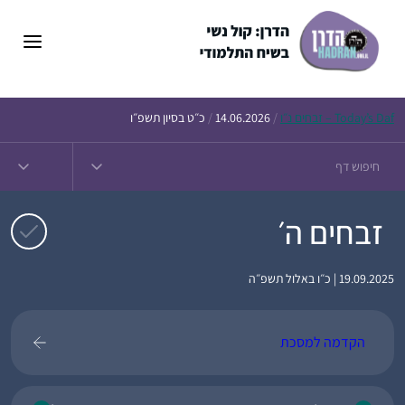
דלג
תוכן
Daf – זבחים נ״ו
Today’s
/
14.06.2026
/
כ״ט בסיון תשפ״ו
זבחים ה׳
19.09.2025 | כ״ו באלול תשפ״ה
הקדמה למסכת