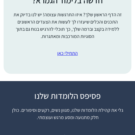
חדשה בלימוד הגמרא?
זה הדף הראשון שלך? איזו התרגשות עצומה! יש לנו בדיוק את
התכנים והכלים שיעזרו לך לעשות את הצעדים הראשונים
ללמידה בקצב וברמה שלך, כך תוכלי להרגיש בנוח גם בתוך
הסוגיות המורכבות ומאתגרות.
התחילי כאן
פסיפס הלומדות שלנו
אני לומדת גמרא כעשור
במסגרות שונות, ואת
גלי את קהילת הלומדות שלנו, מגוון נשים, רקעים וסיפורים. כולן
הדף היומי התחלתי
חלק מתנועה ומסע מרגש ועוצמתי.
כשחברה הציעה שאצטרף
אליה לסיום בבנייני
יעל ביר
האומה. מאז אני לומדת
רמת גן, ישראל