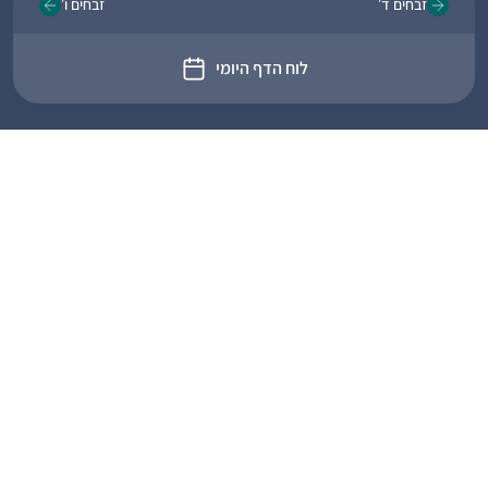
זבחים ד׳
זבחים ו׳
לוח הדף היומי