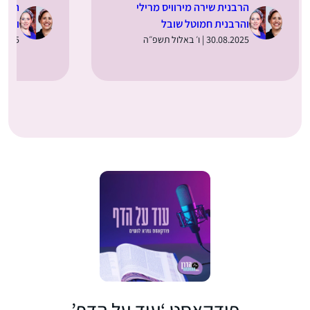
הרבנית שירה מירוויס מרילי
הרבני
והרבנית חמוטל שובל
והרב
30.08.2025 | ו׳ באלול תשפ״ה
21.04.2025 | 
פודקאסט ‘עוד על הדף’