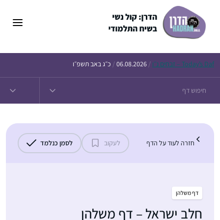
דלג
תוכן
Daf – זבחים נ״ו
Today’s
/
06.08.2026
/
כ״ג באב תשפ״ו
חזרה לעוד על הדף
לעקוב
לסמן כנלמד
דף משלהן
חלב ישראל – דף משלהן