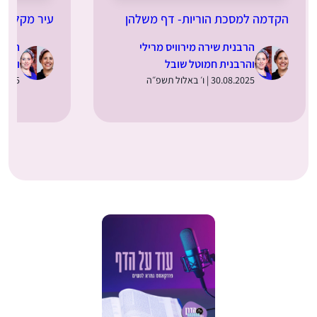
הקדמה למסכת הוריות- דף משלהן
עיר מקלט –
הרבנית שירה מירוויס מרילי
הרבני
והרבנית חמוטל שובל
והרב
30.08.2025 | ו׳ באלול תשפ״ה
21.04.2025 | 