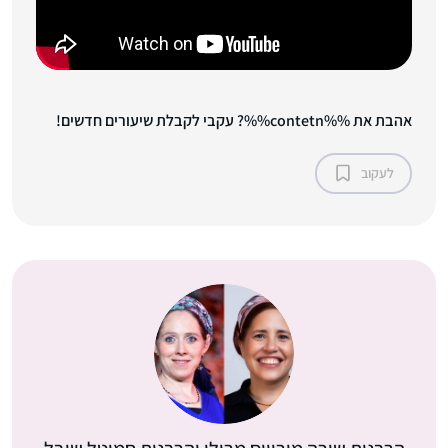
אהבת את %%contetn%%? עקבי לקבלת שיעורים חדשים!
לעקוב