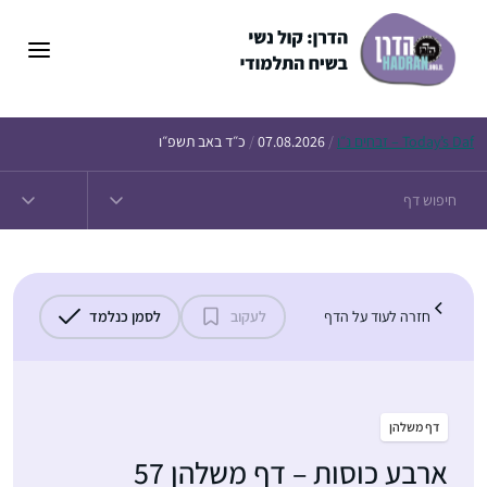
דלג
תוכן
Daf – זבחים נ״ו
Today’s
/
07.08.2026
/
כ״ד באב תשפ״ו
חזרה לעוד על הדף
לעקוב
לסמן כנלמד
דף משלהן
ארבע כוסות – דף משלהן 57