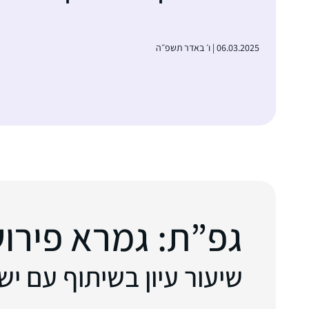
06.03.2025 | ו׳ באדר תשפ״ה
גפ”ת: גמרא פירוש ר
שיעור עיון בשיתוף עם י