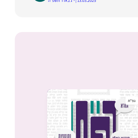
13.03.2025 | י״ג באדר תשפ״ה
גפ”ת
גפ”ת