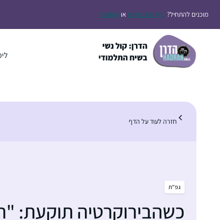
דלג
מוכנים להתחיל?
הירשמו בחינם
או
התחברו
תוכן
לימ
חזרה לעוד על הדף
גפ”ת
כשהבירוקרטיה תוקעת: "הכ