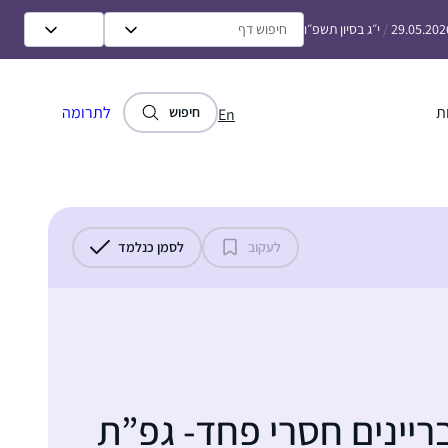
29.05.202
/
י״ג בסיון תשפ״ו
ת
לתרומה
חיפוש
En
לעקוב
לסמן כנלמד
יינים חסרי פחד- גפ”ת