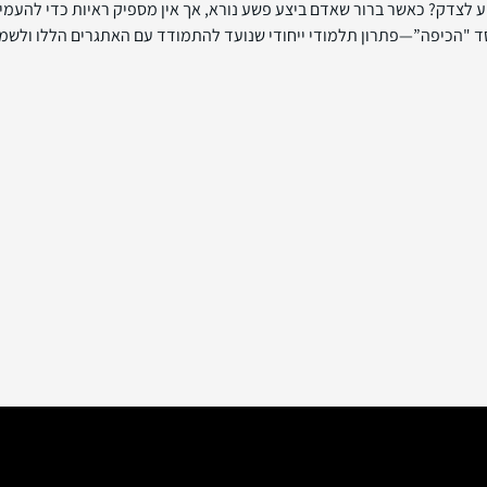
לצדק? כאשר ברור שאדם ביצע פשע נורא, אך אין מספיק ראיות כדי להעמידו
סד "הכיפה”—פתרון תלמודי ייחודי שנועד להתמודד עם האתגרים הללו ולשמו