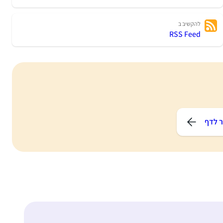
להקשיב ב
RSS Feed
 לדף