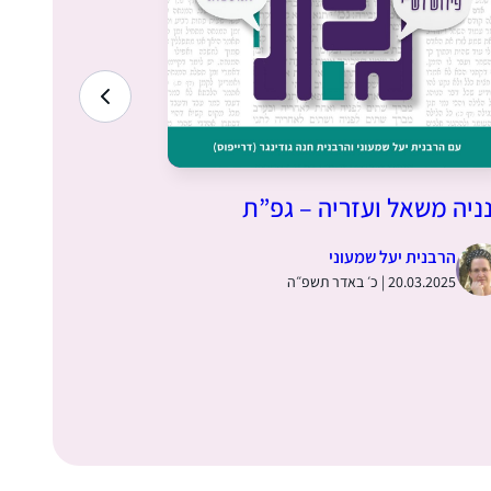
ניה משאל ועזריה – גפ”ת
שני סוגי אח
הרבנית יעל שמעוני
הרבנית י
20.03.2025 | כ׳ באדר תשפ״ה
13.03.2025 | י״ג באדר תש