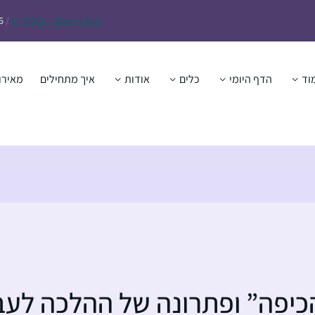
Daf – זבחים נ״ו
Today’s
/
6
וד
הדף היומי
כלים
אודות
איך מתחילים
מאירו
יפה” ופתרונה של ההלכה לעבר