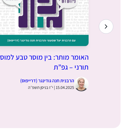
גפ”ת עם
האומר מותר: בין מוסר טבע למוס
תורני – גפ”ת
הרבנית חנה גודינגר (דרייפוס)
15.04.2025 | י״ז בניסן תשפ״ה