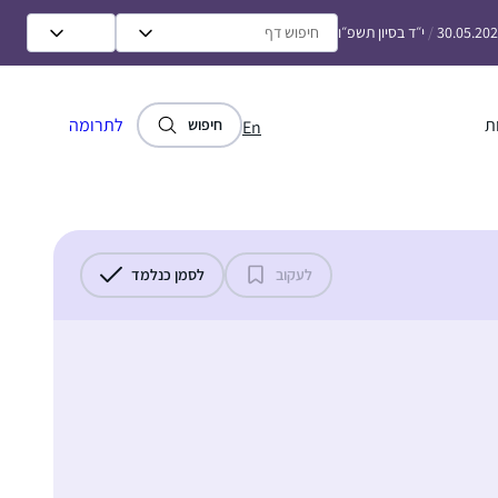
30.05.20
/
י״ד בסיון תשפ״ו
ת
לתרומה
חיפוש
En
לעקוב
לסמן כנלמד