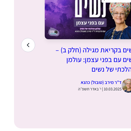
ים בקריאת מגילה (חלק ב) –
נשים בקריא
ים עם בפני עצמן: עולמן
נשים עם בפנ
לכתי של נשים
ההלכתי של 
ד”ר מירב (טובול) כהנא
ד”ר מירב
10.03.2025 | י׳ באדר תשפ״ה
03.03.2025 | ג׳ באדר תש