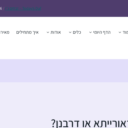
Daf – זבחים נ״ו
Today’s
/
26
וד
הדף היומי
כלים
אודות
איך מתחילים
מאירו
ורייתא או דרבנן?