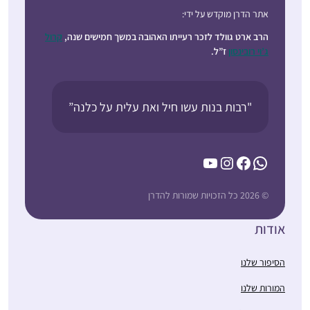
אתר הדרן מוקדש על ידי:
הרב ארט גוולד לזכר רעייתו האהובה במשך חמישים שנה,
קרול
ג’וי רובינסון
ז”ל.
"רבות בנות עשו חיל ואת עלית על כלנה”
YouTube
Instagram
Facebook
WhatsApp
© 2026 כל הזכויות שמורות להדרן
אודות
הסיפור שלנו
המורות שלנו