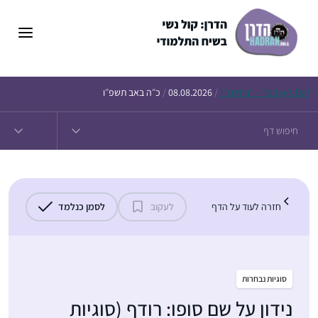
דלג
תוכן
Daf – זבחים נ״ו
Today’s
/
08.08.2026
/
כ״ה באב תשפ״ו
חזרה לעוד על הדף
לעקוב
לסמן כנלמד
סוגיות נבחרות
נידון על שם סופו: רודף (סוגיות