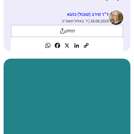
ד”ר מירב (טובול) כהנא
28.08.2025 | ד׳ באלול תשפ״ה
לַחֲלוֹק