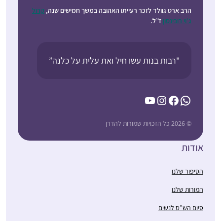
הרב ארט גוולד לזכר רעייתו האהובה במשך חמישים שנה,
קרול
ג’וי רובינסון
ז”ל.
"רבות בנות עשו חיל ואת עלית על כלנה”
YouTube
Instagram
Facebook
WhatsApp
© 2026 כל הזכויות שמורות להדרן
אודות
הסיפור שלנו
המורות שלנו
סיום הש”ס לנשים