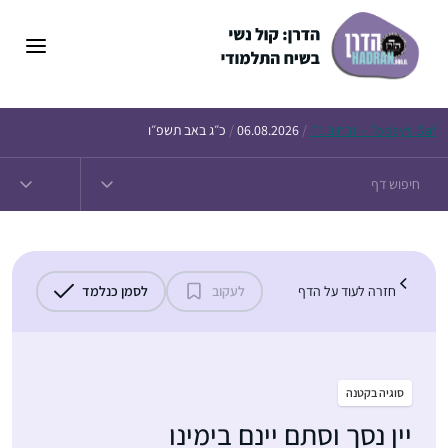
דלג
תוכן
Daf – זבחים נ״ו
Today’s
/
06.08.2026
/
כ״ג באב תשפ״ו
חזרה לעוד על הדף
לעקוב
לסמן כנלמד
סוגיה בקטנה
יין נסך וסתם יינם בימינו