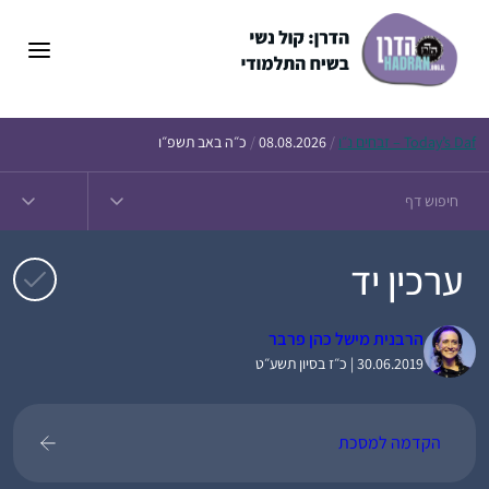
דלג
תוכן
Daf – זבחים נ״ו
Today’s
/
08.08.2026
/
כ״ה באב תשפ״ו
ערכין יד
הרבנית מישל כהן פרבר
30.06.2019 | כ״ז בסיון תשע״ט
הקדמה למסכת