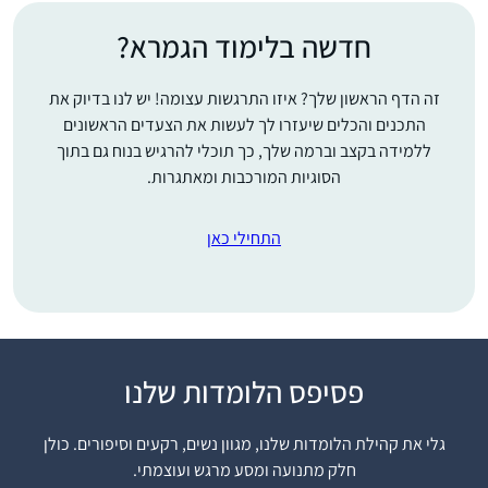
חדשה בלימוד הגמרא?
זה הדף הראשון שלך? איזו התרגשות עצומה! יש לנו בדיוק את
התכנים והכלים שיעזרו לך לעשות את הצעדים הראשונים
ללמידה בקצב וברמה שלך, כך תוכלי להרגיש בנוח גם בתוך
הסוגיות המורכבות ומאתגרות.
התחילי כאן
לפני 15 שנה, אחרי
פסיפס הלומדות שלנו
עשרות שנים של "ג’ינגול”
בין משפחה לקריירה
גלי את קהילת הלומדות שלנו, מגוון נשים, רקעים וסיפורים. כולן
תובענית בהייטק,
חלק מתנועה ומסע מרגש ועוצמתי.
הצטרפתי לשיעורי גמרא