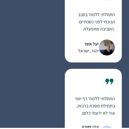
התחלתי ללמוד בסבב
הנוכחי לפני כשנתיים
.הסביבה מתפעלת
ותומכת מאוד. אני
משתדלת ללמוד מכל
יעל אשר
ההסכתים הנוספים שיש
יהוד, ישראל
באתר הדרן. אני עורכת
כל סיום מסכת שיעור
בביתי לכ20 נשים
שמחכות בקוצר רוח
למפגשים האלו.
התחלתי ללמוד דף יומי
בתחילת מסכת ברכות,
עוד לא ידעתי כלום.
נחשפתי לסיום הש״ס,
עדן ישורון
ובעצם להתחלה מחדש