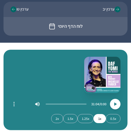
ערכין יב
ערכין טו
לוח הדף היומי
31:04
0:00
2x
1.5x
1.25x
1x
0.5x