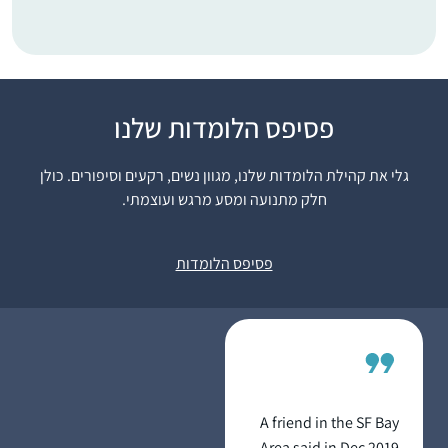
אחרי שראיתי את הסיום
פסיפס הלומדות שלנו
הנשי של הדף היומי
בבנייני האומה זה ריגש
גלי את קהילת הלומדות שלנו, מגוון נשים, רקעים וסיפורים. כולן
אותי ועורר בי את הרצון
חלק מתנועה ומסע מרגש ועוצמתי.
רבקה שלוס
להצטרף. לא למדתי
בית שמש,
גמרא קודם לכן בכלל, אז
ישראל
פסיפס הלומדות
הכל היה לי חדש, ולכן אני
לומדת בעיקר
מהשיעורים פה בהדרן,
בשוטנשטיין או בחוברות
ושיננתם.
A friend in the SF Bay
Area said in Dec 2019