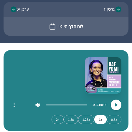
ערכין יז
ערכין יט
לוח הדף היומי
34:53
0:00
2x
1.5x
1.25x
1x
0.5x