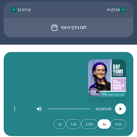
ערכין יט
ערכין כב
לוח הדף היומי
33:24
0:00
2x
1.5x
1.25x
1x
0.5x