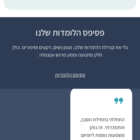
התחלתי ללמוד לפני
פסיפס הלומדות שלנו
כשנתיים בשאיפה לסיים
לראשונה מסכת אחת
גלי את קהילת הלומדות שלנו, מגוון נשים, רקעים וסיפורים. כולן
במהלך חופשת הלידה.
חלק מתנועה ומסע מרגש ועוצמתי.
אחרי מסכת אחת כבר
נעה גלנט
היה קשה להפסיק…
ירוחם, ישראל
פסיפס הלומדות
התחלתי בתחילת הסבב,
והתמכרתי. זה נותן
משמעות נוספת ליומיום