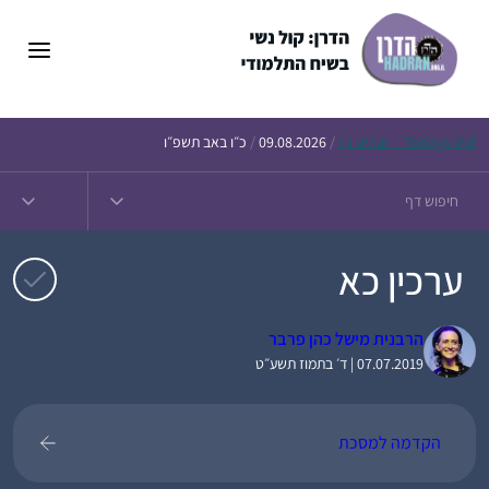
דלג
תוכן
Daf – זבחים נ״ו
Today’s
/
09.08.2026
/
כ״ו באב תשפ״ו
ערכין כא
הרבנית מישל כהן פרבר
07.07.2019 | ד׳ בתמוז תשע״ט
הקדמה למסכת