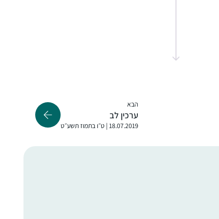
התחלתי לפני כמה שנים אבל רק בסבב הזה
זכיתי ללמוד יום יום ולסיים מסכתות
סיגל טל
רעננה, ישראל
הבא
ערכין לב
18.07.2019 | ט״ו בתמוז תשע״ט
הייתי לפני שנתיים בסיום הדרן נשים בבנייני
האומה והחלטתי להתחיל. אפילו רק כמה דפים,
אולי רק פרק, אולי רק מסכת… בינתיים סיימתי
רבע שס ותכף את כל סדר מועד בה.
הסביבה תומכת ומפרגנת. אני בת יחידה עם
עדנה גרוס