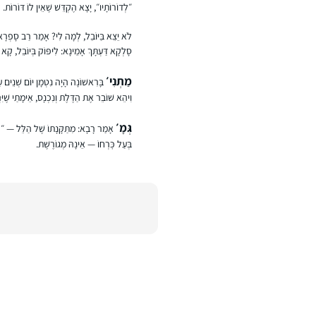
״לְדוֹרוֹתָיו״, יָצָא הֶקְדֵּשׁ שֶׁאֵין לוֹ דּוֹרוֹת.
לֹא יֵצֵא בַּיּוֹבֵל, לְמָה לִי? אָמַר רַב סָפְרָא: ל
סָלְקָא דַּעְתָּךְ אָמֵינָא: לִיפּוֹק בְּיוֹבֵל, קָא 
מַתְנִי׳
בָּרִאשׁוֹנָה הָיָה נִטְמָן יוֹם שְׁנֵים עָש
וִיהֵא שׁוֹבֵר אֶת הַדֶּלֶת וְנִכְנָס, אֵימָתַי שֶׁיִּר
גְּמָ׳
אָמַר רָבָא: מִתַּקָּנָתוֹ שֶׁל הַלֵּל — ״הֲרֵי
בְּעַל כׇּרְחוֹ — אֵינָהּ מְגוֹרֶשֶׁת.