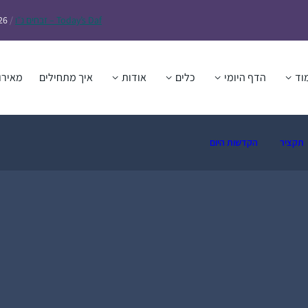
Daf – זבחים נ״ו
Today’s
/
26
וד
הדף היומי
כלים
אודות
איך מתחילים
מאירו
תקציר
הקדשות היום