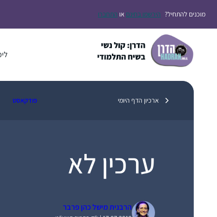
דלג
מוכנים להתחיל?
הירשמו בחינם
או
התחברו
תוכן
לימ
ארכיון הדף היומי
פודקאסט
ערכין לא
הרבנית מישל כהן פרבר