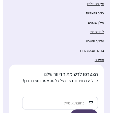
לקראת סיום מסכת
דניאלה ברוכים
איך מתחילים
מגילה.
רעננה, ישראל
כלים ויזואליים
מילון מושגים
לוח דף יומי
מדריך הגמרא
התחלתי בתחילת הסבב,
ברוכה הבאה להדרן
והתמכרתי. זה נותן
מאירות
משמעות נוספת ליומיום
ומאוד מחזק לתת לזה
הצטרפו לרשימת הדיוור שלנו
רעות אברהמי
מקום בתוך כל שגרת
קבלו עדכונים וחדשות על כל מה שמתרחש בהדרן!
בית שמש,
הבית-עבודה השוטפת.
ישראל
Email