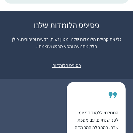
פסיפס הלומדות שלנו
באירוע של הדרן בנייני
האומה. בהשראתה של
גלי את קהילת הלומדות שלנו, מגוון נשים, רקעים וסיפורים. כולן
אמי שלי שסיימה את
חלק מתנועה ומסע מרגש ועוצמתי.
הש”ס בסבב הקודם
ובעידוד מאיר , אישי,
רוית קלך
וילדיי וחברותיי ללימוד
מודיעין, ישראל
פסיפס הלומדות
במכון למנהיגות הלכתית
של רשת אור תורה סטון
ומורתיי הרבנית ענת
נובוסלסקי והרבנית
דבורה עברון, ראש המכון
למנהיגות הלכתית.
התחלתי ללמוד דף יומי
הלימוד מעשיר את יומי,
לפני שנתיים, עם מסכת
מחזיר אותי גם למסכתות
שבת. בהתחלה ההתמדה
שכבר סיימתי וידוע שאינו