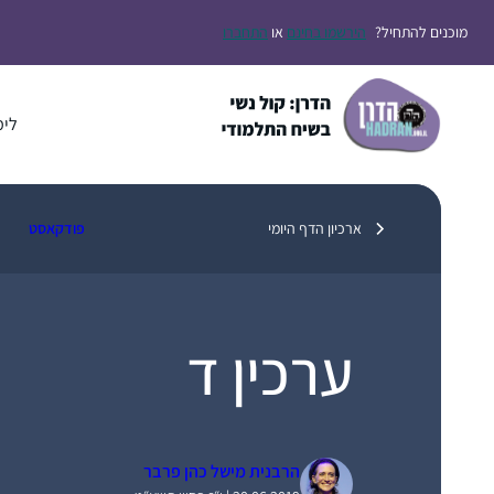
דלג
מוכנים להתחיל?
הירשמו בחינם
או
התחברו
תוכן
לימ
ארכיון הדף היומי
פודקאסט
ערכין ד
הרבנית מישל כהן פרבר