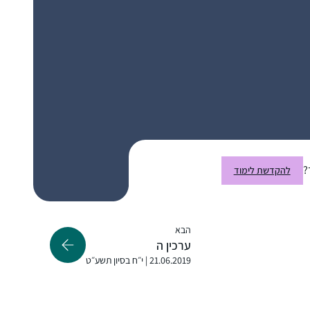
מלמדים נוספים ששיעוריהם נמצאים במרשתת.
שמחה להיות חלק מקהילת לומדות ברחבי
העולם. ובמיוחד לשמש דוגמה לנכדותיי שאי””ה
יגדלו לדור שלימוד תורה לנשים יהיה משהו
שבשגרה. "
התחלתי ללמוד דף יומי באמצע תקופת הקורונה,
שאבא שלי סיפר לי על קבוצה של בנות שתיפתח
ביישוב שלנו ותלמד דף יומי כל יום. הרבה זמן
?
להקדשת לימוד
רציתי להצטרף לזה וזאת הייתה ההזדמנות
בשבילי. הצטרפתי במסכת שקלים ובאמצע
שבות בראלי
הייתה הפסקה קצרה. כיום אני כבר לומדת
עתניאל, ישראל
באולפנה ולומדת דף יומי לבד מתוך גמרא של
הבא
טיינזלץ.
ערכין ה
21.06.2019 | י״ח בסיון תשע״ט