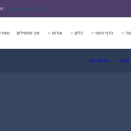
Daf – זבחים נ״ו
Today’s
/
26
וד
הדף היומי
כלים
אודות
איך מתחילים
מאירו
תקציר
הקדשות היום