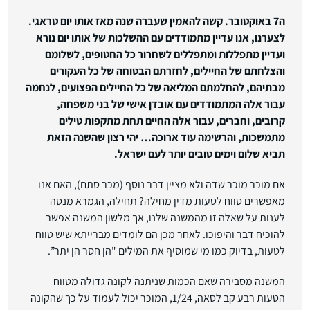
ה7 באוקטובר. קשה להאמין שעברה שנה מאז אותו יום טראגי.
לצערנו, אנו עדיין מתמודדים עם ההשלכות של אותו יום נורא
ועדיין מתפללות ומתפללים לשחרור כל החטופים, לשלומם
והצלחתם של החיילים, לחזרתם הבטוחה של כל העקורים
מבתיהם, להחלמתם המליאה של כל החיילים הפצועים, לנחמה
עבור אלה המתמודדים עם אובדן אישי של בני משפחה,
קרובים, וחברים, עבור אלה החיים תחת מתקפות טילים
מתמשכות, והרשימה עוד ארוכה… יהי רצון שהשנה הזאת
תביא שלום וימים טובים יותר לעם ישראל.
אם מוכר מוכר שדה ולא מציין דבר נוסף (מכר סתם), האם אנו
מאפשרים טווח לטעות מדין מחילה? תחילה, הגמרא מנסה
לענות על שאלה זו מהמשנה שלנו, אך מלשון המשנה אפשר
להוכיח דבר והיפוכו. לאחר מכן הם לומדים מברייתא שיש טווח
לטעות, בדיוק כמו מי שמוסיף את המילים "הן חסר הן יתר”.
המשנה מסבירה שאם הכמות שניתנה לקונה גדולה מטווח
הטעות רבע קב לסאה, 1/24, המוכר יכול לעמוד על כך שהקונה