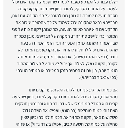
ישלם עבור כל הקרקע מעבר לכמות שהוסכמה. הקונה אינו יכול
לעמוד על החזרת הקרקע למוכר כיוון שחתיכת קרקע קטנה
חסרת תועלת למוכר. זה נותן כוח למוכר על פני הקונה. עם זאת,
מברייתא נראה שהקונה יכול לעמוד על כך שהמוכר ימכור את
הקרקע אם היא יותר מטווח הטעות, מה שנותן לקונה כוח על פני
המוכר. כדי ליישב סתירה זו, המקרה של הברייתא מובן כמקרה
שבו המחיר השתנה מזמן המכירה ועד הזמן המדידה. בעוד
שהקונה אינו יכול להחליט להחזיר את הקרקע אם המוכר לא
רוצה (כפי שנאמר במשנה), אם המוכר מתעקש למכור אותה
לקונה, הקונה נאלץ לשלם, אך יכול לעמוד על תשלום המחיר
הנמוך יותר, בין אם זה המחיר בזמן המכירה או המחיר הנוכחי
(כפי שנאמר בברייתא).
אם כמות הקרקע שניתנה לקונה היא תשעה קבים יותר
מהמוסכם, הקונה יכול להחזיר את הקרקע למוכר, כיוון שתשעה
קבים הוא הגודל המינימלי של שדה. רב הונא ורב נחמן חולקים
האם זוהי כמות מוחלטת (רב הונא) ואפילו אם השדה גדול
משלושים סאה, הקונה מחזיר את הכמות למוכר (כיוון שאין
מחילה על כמות של תשעה קבים, אפילו בשדה גדול) או שזוהי