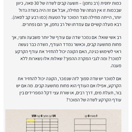
כמות יחסית (רב נחמן) – תשעה קבים לשדה של 30 סאה, כיוון
שבכמות זו אין הנחה של מחילה, אבל אם זה היה בשדה גדול
יותר, הייתה מחילה מצד המוכר על הטעות (כמו רבע קב לסאה).
רבא מעלה קשיים עם עמדתו של רב נחמן, אך הם נפתרים.
רב אשי שואל: אם נמכר שדה עם עודף של יותר משבעה וחצי, אך
פחות מתשעה קבים, וכאשר נמדד העודף, השדה כבר נעשה
ראוי לשימוש כגינה, האם הקונה יכול להחזיר את עודף הקרקע
למוכר? ומה לגבי המקרה ההפוך? שאלות אלו נשארות ללא
מענה.
אם למוכר יש שדה סמוך לזה שנמכר, הקונה יכול להחזיר את
הקרקע, אפילו אם העודף הוא פחות מתשעה קבים. מה אם יש
בור, תעלת מים, דרך רבים, או שורת עצי דקל המפרידים בין
עודף הקרקע לשדה של המוכר?