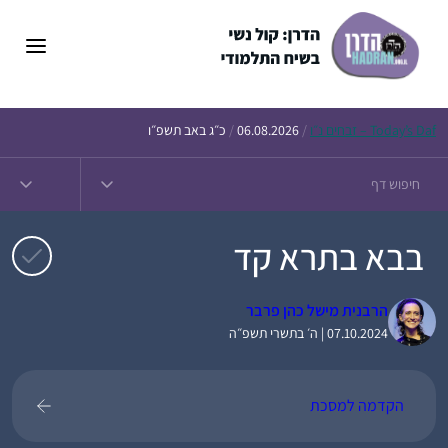
דלג
תוכן
Daf – זבחים נ״ו
Today’s
/
06.08.2026
/
כ״ג באב תשפ״ו
בבא בתרא קד
הרבנית מישל כהן פרבר
07.10.2024 | ה׳ בתשרי תשפ״ה
הקדמה למסכת