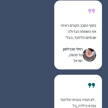
שנמצא שם אמין ובעל
משמעות בחיים שלי….
בסוף הסבב הקודם ראיתי
את השמחה הגדולה
שבסיום הלימוד, בעלי
סיים כבר בפעם השלישית
רחלי מנדלסון
וכמובן הסיום הנשי
טל מנשה,
בבנייני האומה וחשבתי
ישראל
שאולי זו הזדמנות עבורי
למשהו חדש.
למרות שאני שונה
בסביבה שלי, מי ששומע
על הלימוד שלי מפרגן
מאוד.
אני מנסה ללמוד קצת
. לא תמיד נהניתי מלימוד
בכל יום, גם אם לא את כל
גמרא כילדה.,בל