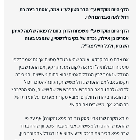
הדף היום מוקדש ע”י הדר סטון לע”נ אמה, אסתר בינה בת
רחל לאה ואברהם הלוי.
הדף היום מוקדש ע”י משפחת הדרן בזום לרפואה שלמה לאיתן
אפרים בן איילת, נכדה של בקי גולדשטיין, שנפצע בעזה
השבוע, ולכל חיילי צה”ל.
אם אדם מוכר קרקע ואומר שהיא בגודל מסוים אך גם אומר "לפי
סימניה וגבולותיה” ומראה לקונה את הקרקע, אם ההפרש בין
הגודל שנאמר לבין הגודל האמיתי הוא פחות משישית, המכירה
תקפה. אבל אם ההפרש גדול משישית, הקונה/המוכר יכול
לדרוש/להחזיר את ההפרש. בהפרש של של שישית, מהי ההלכה?
רב הונא ורב יהודה חולקים ומובא מקור המערער על עמדתו של
רב הונא. אך, מיישבים את הקושי.
מובא מקרה שבו אביי פסק נגד רב פפא (הקונה) אף על פי
שההפרש היה גדול משישית. אביי מסביר שמכיוון שהיה ברור
שרב פפא הכיר את הנכס וידע שהוא אינו בגודל שהמוכר ציין,