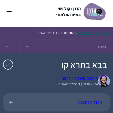
דלג
תוכן
Daf – זבחים נ״ו
Today’s
/
09.08.2026
/
כ״ו באב תשפ״ו
בבא בתרא קו
הרבנית מישל כהן פרבר
09.10.2024 | ז׳ בתשרי תשפ״ה
הקדמה למסכת