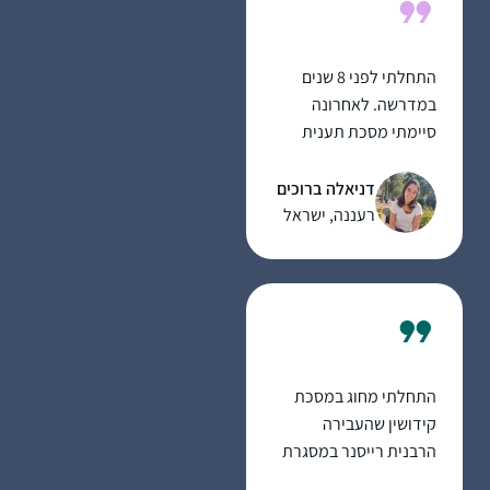
דף כשהילדים עסוקים
ומשלימה אח”כ אחרי
שכולם הלכו לישון..
התחלתי לפני 8 שנים
במדרשה. לאחרונה
סיימתי מסכת תענית
בלמידה עצמית ועכשיו
לקראת סיום מסכת
דניאלה ברוכים
מגילה.
רעננה, ישראל
התחלתי מחוג במסכת
קידושין שהעבירה
הרבנית רייסנר במסגרת
בית המדרש כלנה בגבעת