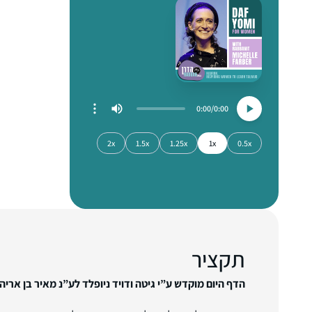
0:00
0:00
2x
1.5x
1.25x
1x
0.5x
תקציר
הדף היום מוקדש ע”י גיטה ודויד ניופלד לע”נ מאיר בן אריה ל