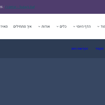
Daf – זבחים נ״ו
Today’s
/
26
וד
הדף היומי
כלים
אודות
איך מתחילים
מאירו
תקציר
הקדשות היום