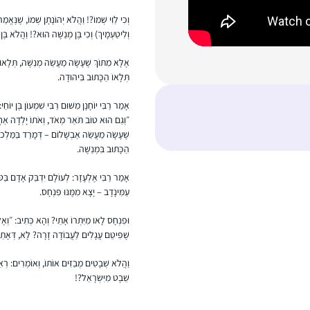
וְכִי לֵוִי שְׁמוֹ?! וַהֲלֹא יְהוֹנָתָן שְׁמוֹ, שֶׁנֶּאֱמ
וְלִיטַעְמָיךְ) וְכִי בֶּן מְנַשֶּׁה הוּא?! וַהֲלֹא בֶּ
אֶלָּא מִתּוֹךְ שֶׁעָשָׂה מַעֲשֵׂה מְנַשֶּׁה, תְּלָאוֹ
תְּלָאוֹ הַכָּתוּב בִּיהוּדָה.
אָמַר רַבִּי יוֹחָנָן מִשּׁוּם רַבִּי שִׁמְעוֹן בֶּן יוֹ
״וְגַם הוּא טוֹב תֹּאַר מְאֹד, וְאֹתוֹ יָלְדָה אַחֲרֵ
שֶׁעָשָׂה מַעֲשֵׂה אַבְשָׁלוֹם – דְּמָרַד בַּמַּלְכוּ
הַכָּתוּב בִּמְנַשֶּׁה.
אָמַר רַבִּי אֶלְעָזָר: לְעוֹלָם יִדְבַּק אָדָם בַּטּוֹב
עַמִּינָדָב – יָצָא מִמֶּנּוּ פִּנְחָס.
וּפִנְחָס לָאו מִיִּתְרוֹ אָתֵי? וְהָא כְּתִיב: ״וְאֶל
שֶׁפִּיטֵּם עֲגָלִים לַעֲבוֹדָה זָרָה? לָא, דְּאָתֵי מ
וַהֲלֹא שְׁבָטִים מְבַזִּים אוֹתוֹ, וְאוֹמְרִים: רְאִי
שֵׁבֶט מִיִּשְׂרָאֵל?!