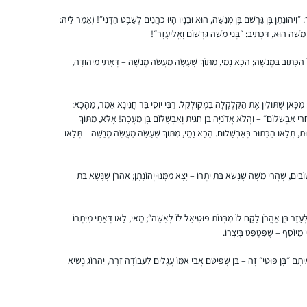
ַר: ״וִיהוֹנָתָן בֶּן גֵּרְשֹׁם בֶּן מְנַשֶּׁה, הוּא וּבָנָיו הָיוּ כֹהֲנִים לְשֵׁבֶט הַדָּנִי״! (אֲמַר לֵיהּ:
ן מֹשֶׁה הוּא, דִּכְתִיב: ״בְּנֵי מֹשֶׁה גֵּרְשׁוֹם וֶאֱלִיעֶזֶר״!
התחלתי בתחילת הסבב, והתמכרתי. זה נותן
משמעות נוספת ליומיום ומאוד מחזק לתת לזה
 הַכָּתוּב בִּמְנַשֶּׁה; הָכָא נָמֵי, מִתּוֹךְ שֶׁעָשָׂה מַעֲשֵׂה מְנַשֶּׁה – דְּאָתֵי מִיהוּדָה,
מקום בתוך כל שגרת הבית-עבודה השוטפת.
חַי: מִכָּאן שֶׁתּוֹלִין אֶת הַקַּלְקָלָה בַּמְקוּלְקָל. רַבִּי יוֹסֵי בַּר חֲנִינָא אָמַר, מֵהָכָא:
רעות אברהמי
י אַבְשָׁלוֹם״ – וַהֲלֹא אֲדֹנִיָּה בֶּן חַגִּית וְאַבְשָׁלוֹם בֶּן מַעֲכָה! אֶלָּא, מִתּוֹךְ
בית שמש, ישראל
ת, תְּלָאוֹ הַכָּתוּב בְּאַבְשָׁלוֹם. הָכָא נָמֵי, מִתּוֹךְ שֶׁעָשָׂה מַעֲשֵׂה מְנַשֶּׁה – תְּלָאוֹ
ִים, שֶׁהֲרֵי מֹשֶׁה שֶׁנָּשָׂא בַּת יִתְרוֹ – יָצָא מִמֶּנּוּ יְהוֹנָתָן; אַהֲרֹן שֶׁנָּשָׂא בַּת
ְעָזָר בֶּן אַהֲרֹן לָקַח לוֹ מִבְּנוֹת פּוּטִיאֵל לוֹ לְאִשָּׁה״; מַאי, לָאו דְּאָתֵי מִיִּתְרוֹ –
ִיּוֹסֵף – שֶׁפִּטְפֵּט בְּיִצְרוֹ.
אחרי שראיתי את הסיום הנשי של הדף היומי
תֶם ״בֶּן פּוּטִי״ זֶה – בֵּן שֶׁפִּיטֵּם אֲבִי אִמּוֹ עֲגָלִים לַעֲבוֹדָה זָרָה, יַהֲרוֹג נְשִׂיא
בבנייני האומה זה ריגש אותי ועורר בי את הרצון
להצטרף. לא למדתי גמרא קודם לכן בכלל, אז
הכל היה לי חדש, ולכן אני לומדת בעיקר