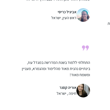
הצטרפתי. לסביבה לקח זמן לעכל אבל היום
כולם תומכים ומשתתפים איתי. הלימוד לעתים
אביגיל כריסי
מעניין ומעשיר ולעתים קשה ואף הזוי… אך אני
ראש העין, ישראל
ת
ממשיכה קדימה. הוא משפיע על היומיום שלי
קודם כל במרדף אחרי הדף, וגם במושגים הרבים
שלמדתי ובידע שהועשרתי בו, חלקו ממש מעשי
ם
התחלתי ללמוד בשנת המדרשה במגדל עוז,
בינתיים נהנית מאוד מהלימוד ומהגמרא, מעניין
ומשמח מאוד!
משתדלת להצליח לעקוב כל יום, לפעמים
משלימה קצת בהמשך השבוע.. מרגישה שיש עוגן
אוריה קסנר
מקובע ביום שלי והוא משמח מאוד!
חיפה , ישראל