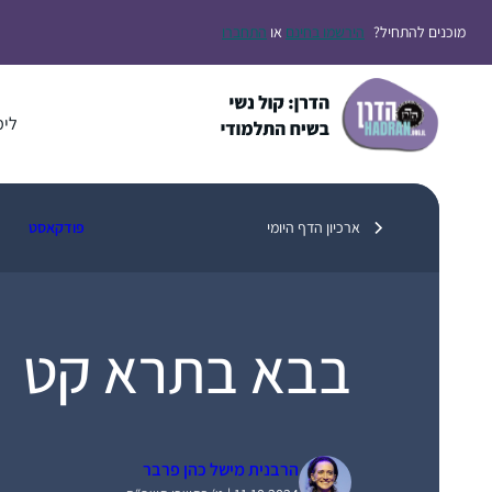
דלג
מוכנים להתחיל?
הירשמו בחינם
או
התחברו
תוכן
לימ
ארכיון הדף היומי
פודקאסט
בבא בתרא קט
הרבנית מישל כהן פרבר