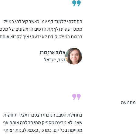
התחלתי ללמוד דף יומי כאשר קיבלתי במייל
ממכון שטיינזלץ את הדפים הראשונים של מסכ
ברכות במייל. קודם לא ידעתי איך לקרוא אותם
עד שנתתי להם להדריך אותי. הסביבה שלי לא
מודעת לעניין כי אני לא מדברת על כך בפומבי.
אלנה ארנבורג
למדתי מהדפים דברים חדשים, כמו הקשר בין
נשר, ישראל
המבנה של בית המקדש והמשכן לגופו של האד
(יומא מה, ע”א) והקשר שלו למשפט מפורסם
שמופיע בספר ההינדי "בהגוד-גיתא”. מתברר
שזה רעיון כלל עולמי ולא רק יהודי
 מתנועה
בתחילת הסבב הנוכחי הצטברו אצלי תחושות
שאני לא מבינה מספיק מהי ההלכה אותה אני
מקיימת בכל יום. כמו כן, כאמא לבנות רציתי