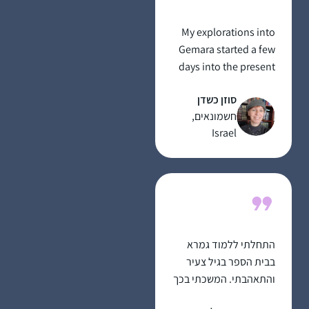
My explorations into
Gemara started a few
days into the present
cycle. I binged learnt
סוזן כשדן
and become addicted.
חשמונאים,
I’m fascinated by the
Israel
rich "tapestry” of
intertwined themes,
connections between
Masechtot,
conversations
between generations
of Rabbanim and
התחלתי ללמוד גמרא
learners past and
בבית הספר בגיל צעיר
present all over the
והתאהבתי. המשכתי בכך
world. My life has
כל חיי ואף היייתי מורה
acquired a golden