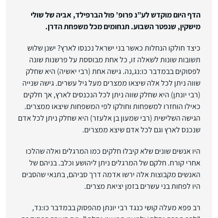
הדף היום מוקדש לע”נ פרופ’ פול הברפילד, אביה של שולי
מישקין, שנפטר השבוע. תנחומים מכל משפחת הדרן.
כיצד חולקו הנחלות כאשר בני ישראל נכנסו לארץ? ישנן שלוש
תשובות שונות לשאלה זו, כל אחת מבוססת על פרשנות שונה
לפסוקים בבמדבר כו:נג,נה. גישה אחת (רבי יאשיה) היא שחלק
שווה ניתן לכל אלה שיצאו ממצרים מעל גיל עשרים. גישה שנייה
(רבי יונתן) היא שחלק שווה ניתן לכל הנכנסים לארץ, אך חלקים
כאילו הוחזרו למשפחות וחולקו לפי המשפחות שיצאו ממצרים.
הגישה השלישית (רבי שמעון בן אלעזר) היא שחלק ניתן לכל אדם
שנכנס לארץ וגם לכל אדם שיצא ממצרים.
היו אנשים שונים שלא קיבלו חלקים כמו המרגלים ואלה שהלכו
אחרי קורח. חלקם של המרגלים ניתן ליהושע וכלב. בניהם של
האנשים מקבוצות אלה ירשו אדמה דרך סביהם, בתנאי שהסבים
היו לפחות בני עשרים בזמן יציאת מצרים.
רב פפא מעלה קושי כנגד רבי יונתן מהפסוק בבמדבר כו:נד,