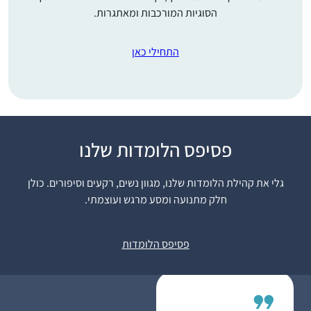
הסוגיות המורכבות ומאתגרות.
התחילי כאן
התחלתי ללמוד לפני 4.5
פסיפס הלומדות שלנו
שנים, כשהודיה חברה
שלי פתחה קבוצת
גלי את קהילת הלומדות שלנו, מגוון נשים, רקעים וסיפורים. כולן
ווטסאפ ללימוד דף יומי
חלק מתנועה ומסע מרגש ועוצמתי.
בתחילת מסכת סנהדרין.
קרן רוזנברג
מאז לימוד הדף נכנס
ירושלים, ישראל
פסיפס הלומדות
לתוך היום-יום שלי והפך
לאחד ממגדירי הזהות
שלי ממש.