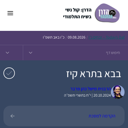
דלג
תוכן
Daf – זבחים נ״ו
Today’s
/
09.08.2026
/
כ״ו באב תשפ״ו
בבא בתרא קיז
הרבנית מישל כהן פרבר
20.10.2024 | י״ח בתשרי תשפ״ה
הקדמה למסכת