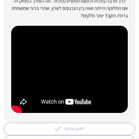
"לָרַב תַּרְבֶּה נַחֲלָתוֹ וְלַמְעַט תַּמְעִיט נַחֲלָתוֹ”. מה הצורך בפסוק זה
אם החלוקה הייתה שווה בין הנכנסים לארץ, שהרי ברור שמשפחה
גדולה תקבל יותר חלקים?
לסמן כנלמד