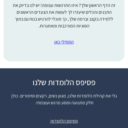
זה הדף הראשון שלך? איזו התרגשות עצומה! יש לנו בדיוק את
התכנים והכלים שיעזרו לך לעשות את הצעדים הראשונים
ללמידה בקצב וברמה שלך, כך תוכלי להרגיש בנוח גם בתוך
הסוגיות המורכבות ומאתגרות.
התחילי כאן
פסיפס הלומדות שלנו
רבנית מישל הציתה אש
התלמוד בלבבות בביניני
גלי את קהילת הלומדות שלנו, מגוון נשים, רקעים וסיפורים. כולן
האומה ואני נדלקתי. היא
חלק מתנועה ומסע מרגש ועוצמתי.
פתחה פתח ותמכה
במתחילות כמוני ואפשרה
שרה אבר
לנו להתקדם בצעדים
נתניה, ישראל
פסיפס הלומדות
נכונים וטובים. הקימה