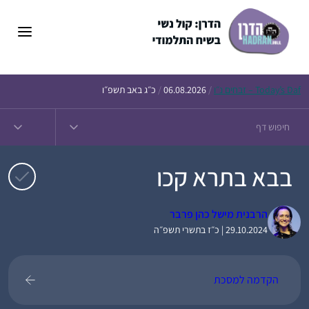
דלג
תוכן
Daf – זבחים נ״ו
Today’s
/
06.08.2026
/
כ״ג באב תשפ״ו
בבא בתרא קכו
הרבנית מישל כהן פרבר
29.10.2024 | כ״ז בתשרי תשפ״ה
הקדמה למסכת