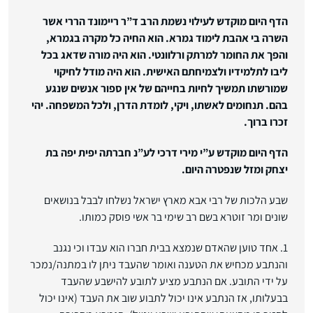
הדף היום מוקדש לעילוי נשמת הרב ד”ר ריימונד הררי אשר
השרה בי אהבת לימוד גמרא. הוא החיה כל מקרה בגמרא,
והפך את החומר למרתק ורלוונטי. הוא היה מורה שדאג בכל
ליבו לתלמידיו ולצמיחתם האישית. הוא היה מודל לחיקוי
שמורשתו תמשיך לחיות בחייהם של אין ספור אנשים שנגע
בהם. תנחומים לאשתו, ויקי, לומדת הדרן, ולכל המשפחה. יהי
זכרו ברוך.
הדף היום מוקדש ע”י מירי דרכי לע”נ חברתה יפית יפה בת
יצחק ומזל שנפטרה היום.
שבע הלכות של רבי אבא מארץ ישראל נשלחו לבבל בנושאים
שונים ומר זוטרא בשם רב שימי בר אשי פוסק כמותו.
1. אחד טוען שהאדם שנמצא בבית חברו הוא עבדו וכי נגנב
והנתבע מכחיש את הטענה ואומר שהעבד ניתן לו במתנה/נמכר
על ידי התובע. אם הנתבע מציע לתובע להישבע שהעבד
בבעלותו, אז הנתבע אינו יכול לתבוע שוב את העבד (אינו יכול