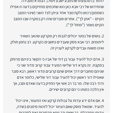
לחזור בו מהצעתו שהתובע ישבע ויטול). הגמרא מסבירה
שהחידוש של רבי אבא כאן הוא שחכמים מחזיקים בדעה זו אפילו
כשממון/רכוש נלקח מצד אחד וניתן לצד השני (שינוי המצב
הקיים – "אתן לך”). אחרים סוברים שזה רק במקרה שבו המצב
הקיים נשמר ("מחול לך”).
2. נושים של נפטר יכולים לגבות רק מקרקע שהאב השאיר
ליתומים. רבי אבא פסק שעבדים נחשבים כקרקע. רב נחמן חולק
ואינו משווה עבדים לקרקע לעניין זה.
3. אדם יכול להעיד עבור בן דוד של אביו כי הקשר ביניהם מרוחק
במקצת. זה נקרא דור שלישי המעיד עבור קרוב מדור שני כי
שניהם מחוברים דרך אחים שהם קרובים מדור ראשון. רבא סובר
שאפילו דור ראשון יכול להעיד עבור דור שלישי, כלומר אדם
ודוד-רבה שלו. מר בר רב אשי אף החזיק בדעה שאדם וסבו, אך
אין הלכה כמותו כי הם קרובים ישירים.
4. אם אדם ידע עדות על גבולות קרקע ואז התעוור, אינו יכול
להעיד. שמואל פוסק שאם העיוור יכול לזהות סימנים בשדה,
עדותו מתקבלת. רב ששת ורב פפא מרחיבים זאת למקרים