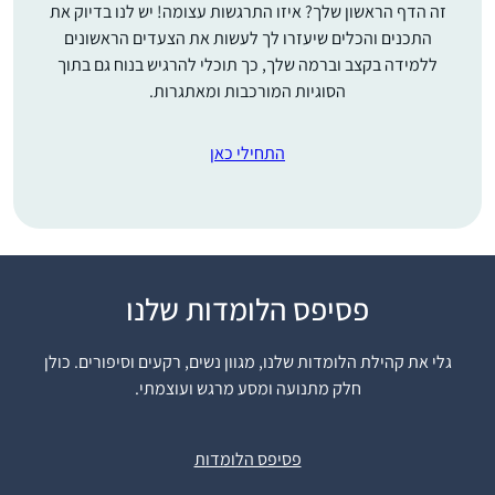
זה הדף הראשון שלך? איזו התרגשות עצומה! יש לנו בדיוק את
התכנים והכלים שיעזרו לך לעשות את הצעדים הראשונים
ללמידה בקצב וברמה שלך, כך תוכלי להרגיש בנוח גם בתוך
הסוגיות המורכבות ומאתגרות.
התחילי כאן
פסיפס הלומדות שלנו
בתחילת הסבב הנוכחי
הצטברו אצלי תחושות
גלי את קהילת הלומדות שלנו, מגוון נשים, רקעים וסיפורים. כולן
שאני לא מבינה מספיק
חלק מתנועה ומסע מרגש ועוצמתי.
מהי ההלכה אותה אני
מקיימת בכל יום. כמו כן,
נועה שילה
כאמא לבנות רציתי לתת
רבבה, ישראל
פסיפס הלומדות
להן מודל נשי של לימוד