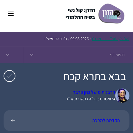
דלג
תוכן
Daf – זבחים נ״ו
Today’s
/
09.08.2026
/
כ״ו באב תשפ״ו
בבא בתרא קכח
הרבנית מישל כהן פרבר
31.10.2024 | כ״ט בתשרי תשפ״ה
הקדמה למסכת