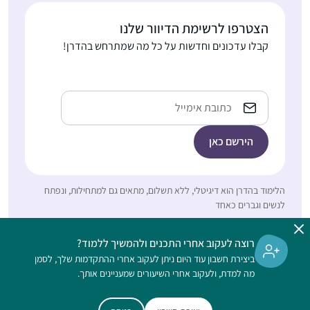
בבנייני האומה וכל כך
התרשמתי ורציתי לקחת
הצטרפו לרשימת הדיוור שלנו
חלק.. אבל לקח לי עוד
קבלו עדכונים וחדשות על כל מה שמתרחש בהדרן!
כשנה וחצי )באמצע
אולגה מזרחי
מסיכת שבת להצטרף..
ירושלים, ישראל
הלימוד חשוב לי מאוד..
Email
אני תמיד במרדף אחרי
הדף וגונבת כל פעם חצי
דף כשהילדים עסוקים
ומשלימה אח”כ אחרי
שכולם הלכו לישון..
התחלתי ללמוד לפני
הלימוד בהדרן הוא דיגיטלי, ללא תשלום, מתאים גם למתחילות, ונפתח
כשנתיים בשאיפה לסיים
לנשים וגברים כאחד
לראשונה מסכת אחת
במהלך חופשת הלידה.
רוצה לעקוב אחרי התכנים ולהמשיך ללמוד?
אחרי מסכת אחת כבר
נעה גלנט
ביצירת חשבון עוד היום ניתן לעקוב אחרי ההתקדמות שלך, לסמן
היה קשה להפסיק…
ירוחם, ישראל
מה למדת, ולעקוב אחרי השיעורים שמעניינים אותך.