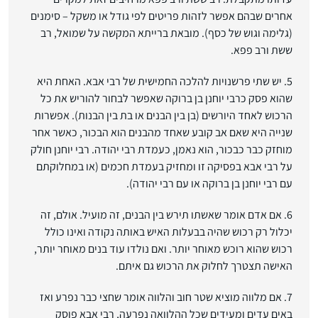
אחרים שבהם אפשר לזהות פריטים לפי גודל או משקל – סימנים
(גלימה וגוש של כסף). מובאת ברייתא המקשה על שמואל, רב
ששת ורב פפא.
5. יש שתי פרשנויות להלכה החמישית של רבי אבא. האחת היא
שהוא פסק כרבי יוחנן בן ברוקה שאפשר לבחור להוריש את כל
הרכוש לאחד היורשים (בן בין הבנים או בת בין הבנות). אפשרות
שנייה היא שאם אב קובע שאחד מהבנים הוא הבכור, כאשר אחר
מוחזק כבר כבכור, הוא נאמן, כעמדת רבי יהודה. רבי יוחנן חולק
על רבי אבא בפסיקה זו ומחזיק בעמדת חכמים (או במחלוקתם
עם רבי יוחנן בן ברוקה או עם רבי יהודה).
6. אם אדם אומר שאשתו תירש בין הבנים, זה מועיל. אולם, זה
יכלול רק רכוש שהיה בבעלות האיש באותה נקודה ואינו כולל
רכוש שהוא רוכש מאוחר יותר. ואם נולדו עוד בנים מאוחר יותר,
האישה תצטרך לחלוק את הרכוש גם איתם.
7. אם מלווה מוציא שטר חוב והלווה אומר שחצי כבר נפרע ואז
באים עדים ומעידים שכל ההלוואה נפרעה, רבי אבא פוסק