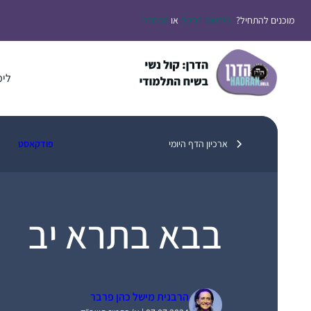
דלג
מוכנים להתחיל?
הירשמו בחינם
או
התחברו
תוכן
לימ
ארכיון הדף היומי
פודקאסט
בבא בתרא יב
הרבנית מישל כהן פרבר