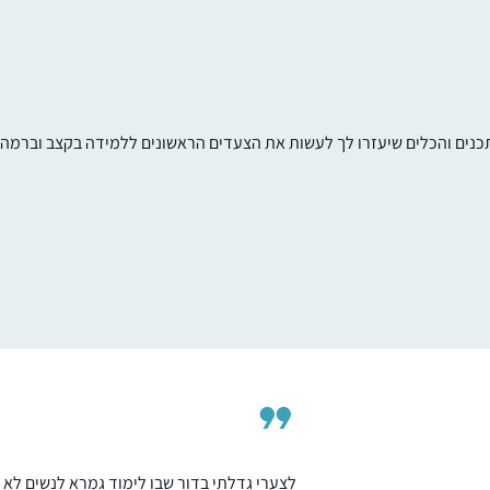
תכנים והכלים שיעזרו לך לעשות את הצעדים הראשונים ללמידה בקצב וברמה ש
y explorations into Gemara started a few
ays into the present cycle. I binged learnt
and become addicted. I’m fascinated by
the rich "tapestry” of intertwined themes,
connections between Masechtot,
סוזן כשדן
conversations between generations of
חשמונאים, Israel
Rabbanim and learners past and present
all over the world. My life has acquired a
golden thread, linking generations with
our amazing heritage.
Thank you.
לצערי גדלתי בדור שבו לימוד גמרא לנשים לא