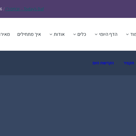
Daf – זבחים נ״ו
Today’s
/
26
וד
הדף היומי
כלים
אודות
איך מתחילים
מאירו
תקציר
הקדשות היום