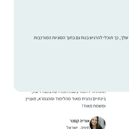
התחלתי ללמוד לפני 4.5 שנים, כשהודיה חברה
שלי פתחה קבוצת ווטסאפ ללימוד דף יומי
בתחילת מסכת סנהדרין. מאז לימוד הדף נכנס
לתוך היום-יום שלי והפך לאחד ממגדירי הזהות
שלי ממש.
קרן רוזנברג
לך, כך תוכלי להרגיש בנוח גם בתוך הסוגיות המורכבות
M
ירושלים, ישראל
d
התחלתי ללמוד בשנת המדרשה במגדל עוז,
בינתיים נהנית מאוד מהלימוד ומהגמרא, מעניין
ומשמח מאוד!
משתדלת להצליח לעקוב כל יום, לפעמים
משלימה קצת בהמשך השבוע.. מרגישה שיש עוגן
אוריה קסנר
מקובע ביום שלי והוא משמח מאוד!
חיפה , ישראל