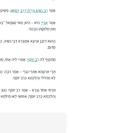
אָמַר
רַב הוּנָא בְּרֵיהּ דְּרַב יְהוֹשֻׁעַ
: פְּשִׁיט
אָמַר
אַבָּיֵי
: הִיא – הִיא; מַאי טַעְמָא? ״בְּכוֹר
וְאֵין חֲלוּקָּתוֹ כִּבְכוֹר.
הָהוּא דִּזְבַן אַרְעָא אַמִּצְרָא דְּבֵי נְשֵׁיהּ. כּ
סְדוֹם.
מַתְקֵיף לַהּ
רַב יוֹסֵף
: אָמְרִי לֵיהּ אֲחֵי, מְעַלּ
תְּרֵי אַרְעָתָא אַתְּרֵי נִגְרֵי – אָמַר רַבָּה: כְּ
לָא מִדְּוִיל! וְהִלְכְתָא כְּרַב יוֹסֵף.
תַּרְתֵּי אַחַד נִגְרָא – אָמַר רַב יוֹסֵף: כְּגוֹן ז
וְהִלְכְתָא כְּרַב יוֹסֵף; אַפּוֹשֵׁי לָאו מִילְּתָא