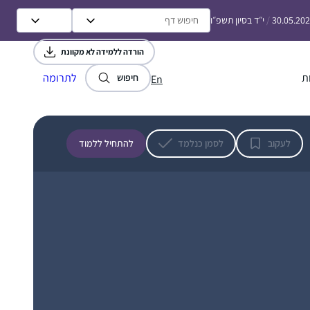
במיוחד מרתקים אותי החיבורים בין המסכתות
30.05.20
/
י״ד בסיון תשפ״ו
הורדה ללמידה לא מקוונת
התחלתי ללמוד לפני 4.5 שנים, כשהודיה חברה
ת
לתרומה
חיפוש
En
שלי פתחה קבוצת ווטסאפ ללימוד דף יומי
בתחילת מסכת סנהדרין. מאז לימוד הדף נכנס
לתוך היום-יום שלי והפך לאחד ממגדירי הזהות
שלי ממש.
קרן רוזנברג
לעקוב
לסמן כנלמד
להתחיל ללמוד
ירושלים, ישראל
התחלתי ללמוד בשנת המדרשה במגדל עוז,
בינתיים נהנית מאוד מהלימוד ומהגמרא, מעניין