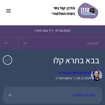
דלג
תוכן
Daf – זבחים נ״ו
Today’s
/
07.08.2026
/
כ״ד באב תשפ״ו
בבא בתרא קלו
הרבנית מישל כהן פרבר
08.11.2024 | ז׳ בחשון תשפ״ה
הקדמה למסכת