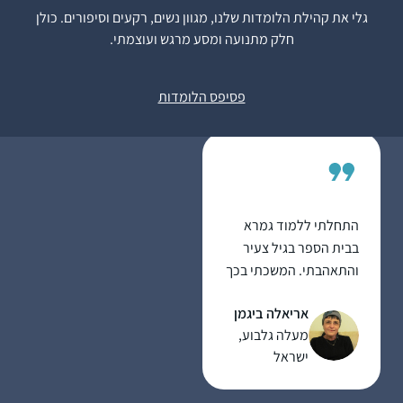
הלימוד מאוד משפיעה
גלי את קהילת הלומדות שלנו, מגוון נשים, רקעים וסיפורים. כולן
על היום שלי כי אני
חלק מתנועה ומסע מרגש ועוצמתי.
לומדת עם רבנית מישל
שרה ברלוביץ
על הבוקר בזום. זה נותן
ירושלים, ישראל
פסיפס הלומדות
טון לכל היום – בסיס
למחשבות שלי .זה זכות
גדול להתחיל את היום
בלימוד ובתפילה. תודה
רבה !
התחלתי ללמוד גמרא
בבית הספר בגיל צעיר
והתאהבתי. המשכתי בכך
כל חיי ואף היייתי מורה
אריאלה ביגמן
לגמרא בבית הספר שקד
מעלה גלבוע,
בשדה אליהו (בית הספר
ישראל
בו למדתי
בילדותי)בתחילת מחזור