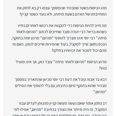
מהו הניסוח בשטר שמבהיר שהמסמך עצמו רק בא לחזק את
התחייבותו של האדם בשעת מיתתו, ולא נועד כשטר קניין?
מה חייב להיות הניסוח כדי להקנות את רכושו לאחרים בחייו
כשהוא בריא? רבי יהודה סובר שחייבים לכתוב "מהיום ולאחר
מיתה.” רבי יוסי אינו מצריך להוסיף "מהיום.” מרגע שזה בתוקף,
הנכס נחשב שייך למקבל, בעוד שהפירות שייכים לנותן. האם מי
מהם יכול למכור את זכויותיו בחלקו?
מדוע הניסוח "מהיום ולאחר מיתה” עובד כאן, אך אינו מועיל
בגט?
רבא בר אבוה קיבל את דעת רבי יוסי מכיוון שהתאריך במסמך
מבהיר שהוא בתוקף מיום כתיבתו, גם בלי להוסיף את המילים
"מהיום.”
רב נחמן אומר שאם נעשה מעשה קניין מהנותן לעדים עבור
המקבל, זה היה מייתר את הצורך בכתיבת "מהיום,” אפילו לפי
רבי יהודה. עם זאת, יש מחלוקת האם זה חל באופן גורף או שזה