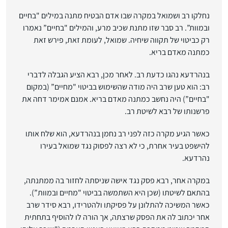
נחלקו רב ושמואל במקרה שבו אדם הבטיח מתנה במילים "בחיים
ובמוות”. רב סבר שזו מתנת שכיב מרע, והמילים "בחיים” נאמרו
רק כביטוי של תקווה שיחיה. שמואל, לעומת זאת, פירש זאת
כמתנה מאדם בריא.
בנהרדעא נהגו כדעת רב. לאחר מכן, רבא הציע הגבלה לדברי
רב: הוא טען שרב היה מודה שהשימוש בביטוי "מחיים” (במקום
"בחיים”) היה נחשב כמתנה מאדם בריא. אמנם אמימר דחה את
פרשנותו של רבא לשיטת רב.
כאשר הגיע מקרה כזה לפני רב נחמן בנהרדעא, הוא שלח אותו
להישפט בעיר אחרת, כי לא רצה לפסוק נגד שמואל בעירו
נהרדעא.
במקרה אחר, רבא פסק נגד אישה שניסתה לחזור בה ממתנתה,
בהתאם לשיטתו (שכן היא השתמשה בביטוי "מחיים ובמוות”).
כאשר המשיכה להתלונן על פסיקתו ולהטרידו, רבא סידר שרב
אחר יכתוב לה את הפסק שרצתה, אך הורה לו להוסיף בתחתית