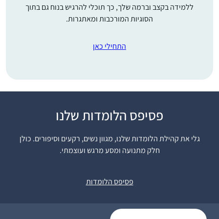
ללמידה בקצב וברמה שלך, כך תוכלי להרגיש בנוח גם בתוך
הסוגיות המורכבות ומאתגרות.
התחילי כאן
פסיפס הלומדות שלנו
באירוע של הדרן בנייני
האומה. בהשראתה של
גלי את קהילת הלומדות שלנו, מגוון נשים, רקעים וסיפורים. כולן
אמי שלי שסיימה את
חלק מתנועה ומסע מרגש ועוצמתי.
הש”ס בסבב הקודם
ובעידוד מאיר , אישי,
רוית קלך
וילדיי וחברותיי ללימוד
מודיעין, ישראל
פסיפס הלומדות
במכון למנהיגות הלכתית
של רשת אור תורה סטון
ומורתיי הרבנית ענת