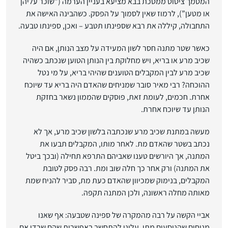
המסמך ציטוט ממסכת בבא מציעא בעניין הערמה ("שוכר עליהן
או מטען”), לרמוז שאין לסמוך על הפסק. כשהבינה האישה את
התחבולה, קיללה את רבא שספינתו תטבע – ואכן, ספינתו טבעה.
כאשר שטר מתנה חסר לשון המעידה על מצב הנותן, אם היה
שכיב מרע או בריא, ויש מחלוקת בין הנותן הטוען שנכתב כשהיה
שכיב מרע לבין המקבלים הטוענים שהיהי בריא, על מי נטל
ההוכחה? רבי מאיר סובר שמניחים שהאדם היה בריא עד שיוכח
אחרת. חכמים, לעומת זאת, פוסקים שהממון נשאר בחזקת
הנותן עד שיוכח אחרת.
מעשה במתנת שכיב מרע שנכתבה בלשון שכיב מרע, אך לא
נכתב בשטר שהאדם מת. לאחר מותו, המקבלים תבעו את
המתנה, אך היורשים טענו שאביהם התרפא תחילה (ובכך ביטל
את המתנה) ורק אחר כך חלה שוב ומת. רבה פסק לטובת
המקבלים, בנימוק שמכיוון שהאדם כעת מת, סביר להניח שמת
מאותה מחלה ראשונה, ולכן המתנה תקפה.
אביי הקשה על רבה מהמקרה של ספינה שטבעה: אף שאנו
מניחים שהנוסעים מתו, עלינו להתחשב באפשרות שהם שרדו אם