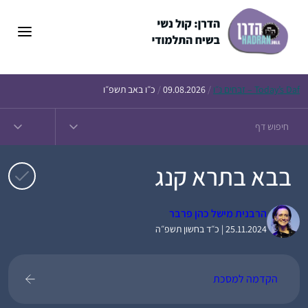
דלג
תוכן
Daf – זבחים נ״ו
Today’s
/
09.08.2026
/
כ״ו באב תשפ״ו
בבא בתרא קנג
הרבנית מישל כהן פרבר
25.11.2024 | כ״ד בחשון תשפ״ה
הקדמה למסכת