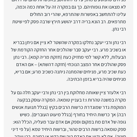
לא מצאנו את גופותיהם. כך גם במקרה זה על אחת כמה וכמה,
עלינו להתחשב באפשרות שהתרפא, שהרי רוב החולים
מתרפאים. רב הונא בריה דרב יהושע תירץ שרבה פסק לפי שיטת
רבי נתן.
רבי נתן ורבי יעקב נחלקו במקרה שהשטר לא ציין אם ניתן בבריא
או בשכיב מרע. רבי יעקב סבר שהולכים אחר החזקה הקודמת של
הבעלות, ללא קשר למי מחזיק כעת (חזקת מריה קמא). רבי נתן
פסק שהולכים אחר המצב הנוכחי (חזקה דהשתא) – אם האדם
כעת שכיב מרע, מניחים שהמתנה ניתנה כשכיב מרע; אם בריא,
מניחים שהיה בריא בזמן הכתיבה.
רבי אלעזר ציין שאותה מחלוקת בין רבי נתן ורבי יעקב חלה גם על
מקרה במשנה טהרות ו:ז בעניין טומאה. המקרה עוסק בבקעה
המוקפת גדר שמוגדרת כרשות הרבים בקיץ (בגלל תנועת אנשים
רבה) אך כרשות היחיד בחורף (בגלל מיעוט העוברים). כשיש
גופה של אדם מת במקום וספק אם אדם עבר מעליה, הכלל הוא:
ספק טומאה ברשות הרבים טהור, וברשות היחיד טמא (על פי דיני
סוטה). אם לא ידוע אם האדם היה שם בקיץ או בחורף, רבי יעקב