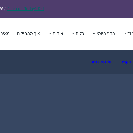
Daf – זבחים נ״ו
Today’s
/
26
וד
הדף היומי
כלים
אודות
איך מתחילים
מאירו
תקציר
הקדשות היום