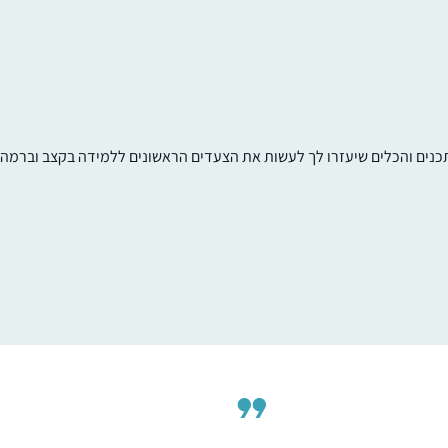
תכנים והכלים שיעזרו לך לעשות את הצעדים הראשונים ללמידה בקצב וברמה ש
התחלתי כשהייתי בחופש, עם הפרסומים על
תחילת המחזור, הסביבה קיבלה את זה כמשהו
מתמיד ומשמעותי ובהערכה, הלימוד זה עוגן
יציב ביום יום, יש שבועות יותר ויש שפחות אבל ז
משהו שנמצא שם אמין ובעל משמעות בחיים
עדי דיאמנט
שלי….
גמזו, ישראל