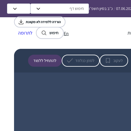
07.06.20
/
כ״ב בסיון תשפ״ו
הורדה ללמידה לא מקוונת
ת
לתרומה
חיפוש
En
A friend in the SF Bay Area said in Dec 2019
that she might start listening on her
morning drive to work. I mentioned to my
לעקוב
לסמן כנלמד
להתחיל ללמוד
husband and we decided to try the Daf
when it began in Jan 2020 as part of our
חנה פיוטרקובסקי
preparing to make Aliyah in the summer.
ירושלים, Israel