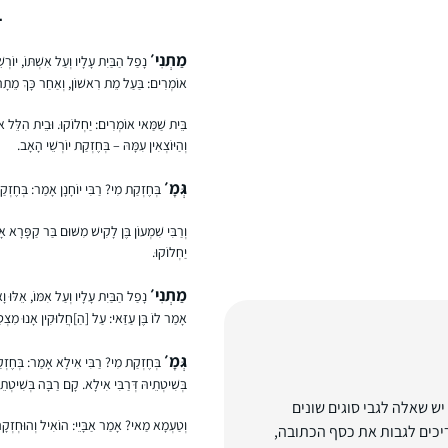
ב
מַתְנִי׳
נָפַל הַבַּיִת עָלָיו וְעַל אִשְׁתּוֹ, יוֹרְ
אוֹמְרִים: בַּעַל מֵת רִאשׁוֹן, וְאַחַר כָּךְ מֵתָ
בֵּית שַׁמַּאי אוֹמְרִים: יַחְלוֹקוּ. וּבֵית הִלֵּל או
וְהַיּוֹצְאִין עִמָּהּ – בְּחֶזְקַת יוֹרְשֵׁי הָאָב.
גְּמָ׳
בְּחֶזְקַת מִי? רַבִּי יוֹחָנָן אָמַר: בְּחֶזְקַת
וְרַבִּי שִׁמְעוֹן בֶּן לָקִישׁ מִשּׁוּם בַּר קַפָּרָא אָמ
יַחְלוֹקוּ.
מַתְנִי׳
נָפַל הַבַּיִת עָלָיו וְעַל אִמּוֹ, אֵלּוּ וָא
אָמַר לוֹ בֶּן עַזַּאי: עַל [הַ]חֲלוּקִין אָנוּ מִצְטַ
גְּמָ׳
בְּחֶזְקַת מִי? רַבִּי אִילָא אָמַר: בְּחֶזְקַת
בְּשִׁיטְתֵיהּ דְּרַבִּי אִילָא. קָם רַבָּה בְּשִׁיטְתֵ
יש שאלה לגבי סוגים שונים
וְטַעְמָא מַאי? אָמַר אַבָּיֵי: הוֹאִיל וְהוּחְזְקָ
יכים לגבות את כסף הכתובה,