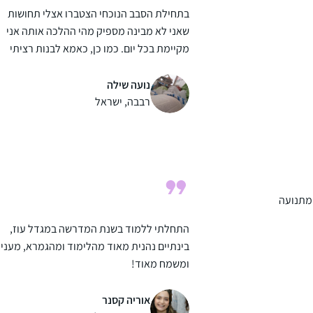
בתחילת הסבב הנוכחי הצטברו אצלי תחושות
שאני לא מבינה מספיק מהי ההלכה אותה אני
מקיימת בכל יום. כמו כן, כאמא לבנות רציתי
לתת להן מודל נשי של לימוד תורה
שתי הסיבות האלו הובילו אותי להתחיל ללמוד.
נועה שילה
נתקלתי בתגובות מפרגנות וסקרניות איך אישה
רבבה, ישראל
לומדת גמרא..
כמו שרואים בתמונה אני ממשיכה ללמוד גם היו
ואפילו במחלקת יולדות אחרי לידת ביתי
השלישית.
 מתנועה
התחלתי ללמוד בשנת המדרשה במגדל עוז,
בינתיים נהנית מאוד מהלימוד ומהגמרא, מעניי
ומשמח מאוד!
משתדלת להצליח לעקוב כל יום, לפעמים
משלימה קצת בהמשך השבוע.. מרגישה שיש עוג
אוריה קסנר