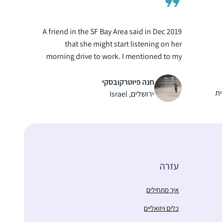
A friend in the SF Bay Area said in Dec 2019
that she might start listening on her
morning drive to work. I mentioned to my
husband and we decided to try the Daf
when it began in Jan 2020 as part of our
חנה פיוטרקובסקי
ת
preparing to make Aliyah in the summer.
ירושלים, Israel
עזרה
ם
לפני 15 שנה, אחרי עשרות שנים של "ג’ינגול” בין
איך מתחילים
משפחה לקריירה תובענית בהייטק, הצטרפתי
כלים ויזואליים
לשיעורי גמרא במתן רעננה. הלימוד המעמיק
והייחודי של הרבנית אושרה קורן יחד עם קבוצת