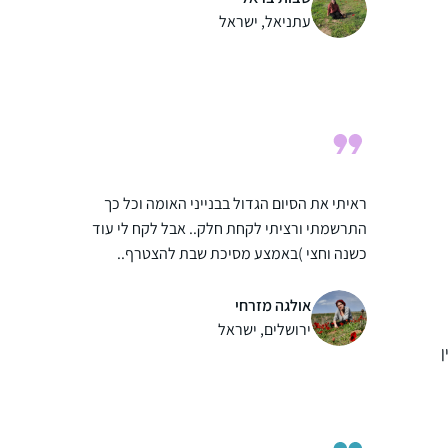
הייתה הפסקה קצרה. כיום אני כבר לומדת
עתניאל, ישראל
באולפנה ולומדת דף יומי לבד מתוך גמרא של
טיינזלץ.
ם
ראיתי את הסיום הגדול בבנייני האומה וכל כך
התרשמתי ורציתי לקחת חלק.. אבל לקח לי עוד
כשנה וחצי )באמצע מסיכת שבת להצטרף..
הלימוד חשוב לי מאוד.. אני תמיד במרדף אחרי
הדף וגונבת כל פעם חצי דף כשהילדים עסוקים
אולגה מזרחי
ומשלימה אח”כ אחרי שכולם הלכו לישון..
ירושלים, ישראל
ן
ן