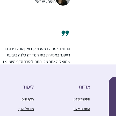
מקובע ביום שלי והוא משמח מאוד!
חיפה , ישראל
התחלתי מחוג במסכת קידושין שהעבירה הרבני
רייסנר במסגרת בית המדרש כלנה בגבעת
שמואל; לאחר מכן התחיל סבב הדף היומי אז
הצטרפתי. לסביבה לקח זמן לעכל אבל היום
כולם תומכים ומשתתפים איתי. הלימוד לעתים
אביגיל כריסי
מעניין ומעשיר ולעתים קשה ואף הזוי… אך אני
ראש העין, ישראל
אודות
לימוד
ממשיכה קדימה. הוא משפיע על היומיום שלי
קודם כל במרדף אחרי הדף, וגם במושגים הרבי
הסיפור שלנו
הדף היומי
שלמדתי ובידע שהועשרתי בו, חלקו ממש מעשי
המורות שלנו
עוד על הדף