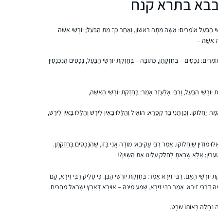
בא בתרא קנח
שֵׁי הַבַּעַל אוֹמְרִים: אִשָּׁה מֵתָה רִאשׁוֹן, וְאַחַר כָּךְ מֵת הַבַּעַל; יוֹרְשֵׁי אִשָּׁה
ה אִשָּׁה –
ֹמְרִים: נְכָסִים – בְּחֶזְקָתָן, כְּתוּבָּה – בְּחֶזְקַת יוֹרְשֵׁי הַבַּעַל, נְכָסִים הַנִּכְנָסִין
התחלתי לפני כמה שנים אבל רק בסבב הזה
 יוֹרְשֵׁי הַבַּעַל, וְרַבִּי אֶלְעָזָר אָמַר: בְּחֶזְקַת יוֹרְשֵׁי הָאִשָּׁה,
זכיתי ללמוד יום יום ולסיים מסכתות
ַר: יַחְלוֹקוּ. וְכֵן תָּנֵי בַּר קַפָּרָא: הוֹאִיל וְהַלָּלוּ בָּאִין לִירַשׁ וְהַלָּלוּ בָּאִין לִירַשׁ,
סיגל טל
רעננה, ישראל
ֵלּוּ מוֹדִין שֶׁיַּחְלוֹקוּ. אָמַר רַבִּי עֲקִיבָא: מוֹדֶה אֲנִי בָּזוֹ, שֶׁהַנְּכָסִים בְּחֶזְקָתָן.
עֲרִין; אֶלָּא שֶׁבָּאתָ לְחַלֵּק עָלֵינוּ אֶת הַשָּׁוִין?!
 יוֹרְשֵׁי הָאֵם. רַבִּי זֵירָא אָמַר: בְּחֶזְקַת יוֹרְשֵׁי הַבֵּן. כִּי סָלֵיק רַבִּי זֵירָא, קָם
יהּ דְּרַבִּי זֵירָא. אָמַר רַבִּי זֵירָא, שְׁמַע מִינַּהּ – אַוֵּירָא דְּאֶרֶץ יִשְׂרָאֵל מַחְכִּים.
ה נַחֲלָה בְּאוֹתוֹ שֵׁבֶט.