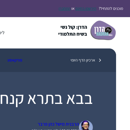
דלג
מוכנים להתחיל?
הירשמו בחינם
או
התחברו
תוכן
לימ
ארכיון הדף היומי
פודקאסט
בבא בתרא קנח
הרבנית מישל כהן פרבר