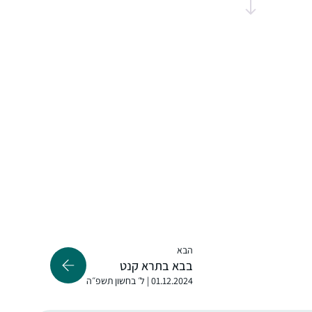
"דרישות השלום ” שמקבלת מקשרים עם דפים
אחרים שלמדתי את הסנכרון שמתחולל בין
התכנים.
התחלתי ללמוד לפני כשנתיים בשאיפה לסיים
לראשונה מסכת אחת במהלך חופשת הלידה.
אחרי מסכת אחת כבר היה קשה להפסיק…
נעה גלנט
ירוחם, ישראל
הבא
בבא בתרא קנט
01.12.2024 | ל׳ בחשון תשפ״ה