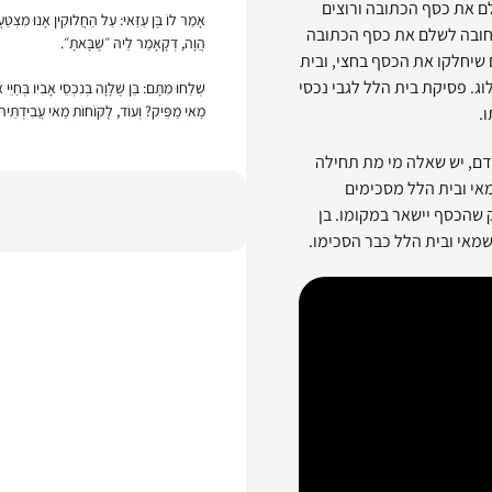
שלם את כסף הכתובה ורוצים
אָמַר לוֹ בֶּן עַזַּאי: עַל הַחֲלוּקִין אָנוּ מִצְטַע
 חובה לשלם את כסף הכתובה
הֲוָה, דְּקָאָמַר לֵיהּ ״שֶׁבָּאתָ״.
 שיחלקו את הכסף בחצי, ובית
וג. פסיקת בית הלל לגבי נכסי
שְׁלַחוּ מִתָּם: בֵּן שֶׁלָּוָה בְּנִכְסֵי אָבִיו בְּחַיּ
מַאי מַפֵּיק? וְעוֹד, לָקוֹחוֹת מַאי עֲבִידְתֵּיהּ
.
ודם, יש שאלה מי מת תחילה
מאי ובית הלל מסכימים
 שהכסף יישאר במקומו. בן
מאי ובית הלל כבר הסכימו.