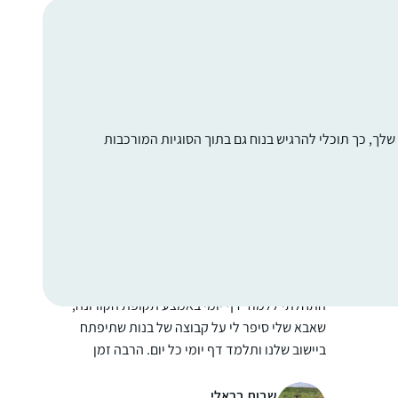
התחלתי לפני 8 שנים במדרשה. לאחרונה סיימתי
מסכת תענית בלמידה עצמית ועכשיו לקראת
סיום מסכת מגילה.
דניאלה ברוכים
לך, כך תוכלי להרגיש בנוח גם בתוך הסוגיות המורכבות
רעננה, ישראל
ה
התחלתי ללמוד דף יומי באמצע תקופת הקורונה,
שאבא שלי סיפר לי על קבוצה של בנות שתיפתח
ביישוב שלנו ותלמד דף יומי כל יום. הרבה זמן
רציתי להצטרף לזה וזאת הייתה ההזדמנות
בשבילי. הצטרפתי במסכת שקלים ובאמצע
שבות בראלי