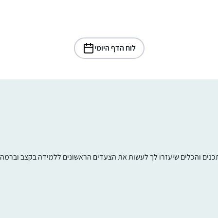
לוח הדף היומי
תכנים והכלים שיעזרו לך לעשות את הצעדים הראשונים ללמידה בקצב וברמה ש
התחלתי ללמוד דף יומי אחרי שחזרתי בתשובה
ולמדתי במדרשה במגדל עוז. הלימוד טוב
ומספק חומר למחשבה על נושאים הלכתיים
”קטנים” ועד לערכים גדולים ביהדות. חשוב לי
להכיר את הגמרא לעומק. והצעד הקטן היום הו
גאיה דיבו