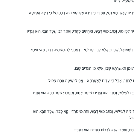
מֵי מְטַיֵּיט לֵיהּ!
דִים לָאַשַּׁרְתָּא נָמֵי, אָמְרִי: בֵּי דִינָא אַטְּיוּטָא הוּא דַּחֲתִימִי! בֵּי דִינָא אַטְּיוּטָא
התחלתי ללמוד לפני 4.5 שנים, כשהודיה חברה
שלי פתחה קבוצת ווטסאפ ללימוד דף יומי
לֵיהּ לִטְיוּטָא, וְכָתֵב מַאי דְּבָעֵי, וּמַחְתִּים סָהֲדֵי; וְאָמַר רַב: שְׁטָר הַבָּא הוּא וְעֵדָיו
בתחילת מסכת סנהדרין. מאז לימוד הדף נכנס
לתוך היום-יום שלי והפך לאחד ממגדירי הזהות
דִּשְׁמוּאֵל, שַׁפִּיר; אֶלָּא לְרַב טָבְיוֹמֵי – דְּמַתְנֵי לַהּ מִשְּׁמֵיהּ דְּרַב, מַאי אִיכָּא
שלי ממש.
קרן רוזנברג
ירושלים, ישראל
וֹ מִן הָאַשַּׁרְתָּא שֶׁבּוֹ, אֶלָּא מִן הָעֵדִים שֶׁבּוֹ.
ִים לַכְּתָב, אֲבָל בֵּין עֵדִים לָאַשַּׁרְתָּא – אֲפִילּוּ שִׁיטָה אַחַת פָּסוּל.
יֵיז לְעִילַּאי, וְכָתֵב הוּא וְעֵדָיו בְּשִׁיטָה אַחַת, וְקָסָבַר: שְׁטָר הַבָּא הוּא וְעֵדָיו
יֵיז לֵיהּ לְעִילַּאי, וְכָתֵב מַאי דְּבָעֵי, וַחֲתִימִי סָהֲדֵי! קָא סָבַר: שְׁטָר הַבָּא הוּא
לפני 15 שנה, אחרי עשרות שנים של "ג’ינגול” בין
וּל.
משפחה לקריירה תובענית בהייטק, הצטרפתי
ַחַת, וְאָמַר: אֲנָא לְרַבּוֹת בְּעֵדִים הוּא דַּעֲבַדִי!
לשיעורי גמרא במתן רעננה. הלימוד המעמיק