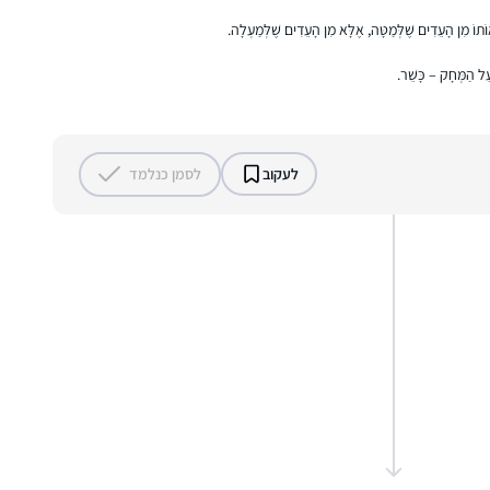
והייחודי של הרבנית אושרה קורן יחד עם קבוצת
אוֹתוֹ מִן הָעֵדִים שֶׁלְּמַטָּה, אֶלָּא מִן הָעֵדִים שֶׁלְּמַעְלָה.
הנשים המגוונת הייתה חוויה מאלפת ומעשירה.
יודי אסקוף
לפני כשמונה שנים כאשר מחזור הדף היומי הגיע
רעננה, ישראל
ַל הַמְּחָק – כָּשֵׁר.
למסכת תענית הצטרפתי כ”חברותא” לבעלי. זו
השעה היומית שלנו ביחד כאשר דפי הגמרא
משתלבים בחיי היום יום, משפיעים ומושפעים,
לעקוב
לסמן כנלמד
וכשלא מספיקים תמיד משלימים בשבת
התחלתי ללמוד בסבב הנוכחי לפני כשנתיים
.הסביבה מתפעלת ותומכת מאוד. אני משתדלת
ללמוד מכל ההסכתים הנוספים שיש באתר הדרן.
אני עורכת כל סיום מסכת שיעור בביתי לכ20
נשים שמחכות בקוצר רוח למפגשים האלו.
יעל אשר
יהוד, ישראל