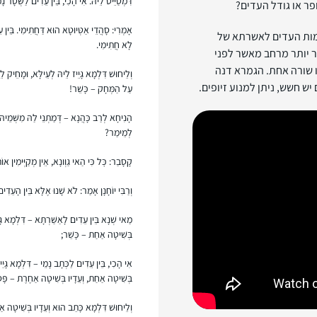
דִּמְטַיֵּיט לֵיהּ. אִי הָכִי, בֵּין עֵדִים לַשְּׁטָר נָ
פר או גודל העדים?
אָמְרִי: סָהֲדֵי אַטְּיוּטָא הוּא דַּחֲתִימִי. בֵּין עֵ
ימות העדים לאשרתא של
לָא חֲתִימִי.
ר יותר מרחב מאשר לפני
ו שורה אחת. הגמרא דנה
וְלֵיחוּשׁ דִּלְמָא גָּיֵיז לֵיהּ לְעֵילָּא, וּמָחֵיק 
יש חשש, ניתן למנוע זיופים.
עַל הַמְּחָק – כָּשֵׁר!
הָנִיחָא לְרַב כָּהֲנָא – דְּמַתְנֵי לַהּ מִשְּׁמֵיהּ 
לְמֵימַר?
קָסָבַר: כׇּל כִּי הַאי גַוְונָא, אֵין מְקַיְּימִין אוֹת
וְרַבִּי יוֹחָנָן אָמַר: לֹא שָׁנוּ אֶלָּא בֵּין הָעֵד
מַאי שְׁנָא בֵּין עֵדִים לָאַשַּׁרְתָּא – דִּלְמָא גָּ
בְּשִׁיטָה אַחַת – כָּשֵׁר;
אִי הָכִי, בֵּין עֵדִים לַכְּתָב נָמֵי – דִּלְמָא גָּ
בְּשִׁיטָה אַחַת, וְעֵדָיו בְּשִׁיטָה אַחֶרֶת – פָּס
וְלֵיחוּשׁ דִּלְמָא כָּתֵב הוּא וְעֵדָיו בְּשִׁיטָה א