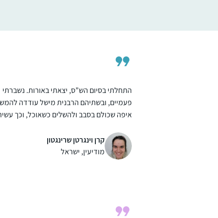
ללמוד אותה בבקיאות, בעזרת השם, ומי יודע
מצפה יריחו, ישראל
אולי גם אגיע לעיון בנושאים מעניינים. נושאים
בגמרא מתחברים לחגים, לתפילה, ליחסים שבין
אדם לחברו ולמקום ולשאר הדברים שמלווים
באורח חיים דתי 🙂
התחלתי בסיום הש”ס, יצאתי באורות. נשברתי
פעמיים, ובשתיהם הרבנית מישל עודדה להמשי
איפה שכולם בסבב ולהשלים כשאוכל, וכך עשית
וכיום השלמתי הכל. מדהים אותי שאני לומדת כ
יום קצת, אפילו בחדר הלידה, בבידוד או בחו”ל.
קרן וינגרטן שרינגטון
לאט לאט יותר נינוחה בסוגיות. לא כולם מבינים
מודיעין, ישראל
את הרצון, בפרט כפמניסטית. חשה סיפוק גדול
להכיר את המושגים וצורת החשיבה. החלום זה
להמשיך ולהתמיד ובמקביל ללמוד איך מהסוגי
נוצרה והתפתחה ההלכה.