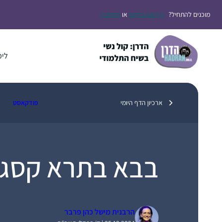
דלג
מוכנים להתחיל?
הירשמו בחינם
או
התחברו
תוכן
לימ
ארכיון הדף היומי
פודקאסט
בבא בתרא קסג
הרבנית מישל כהן פרבר