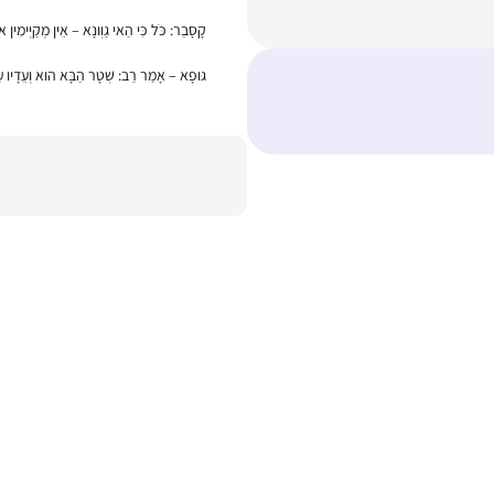
קָסָבַר: כֹּל כִּי הַאי גַוְונָא – אֵין מְקַיְּימִין 
גּוּפָא – אָמַר רַב: שְׁטָר הַבָּא הוּא וְעֵדָיו ע