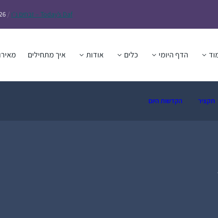
Daf – זבחים נ״ו
Today’s
/
26
וד
הדף היומי
כלים
אודות
איך מתחילים
מאירו
תקציר
הקדשות היום