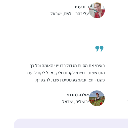
רות עגיב
עלי זהב – לשם, ישראל
ראיתי את הסיום הגדול בבנייני האומה וכל כך
התרשמתי ורציתי לקחת חלק.. אבל לקח לי עוד
כשנה וחצי )באמצע מסיכת שבת להצטרף..
הלימוד חשוב לי מאוד.. אני תמיד במרדף אחרי
הדף וגונבת כל פעם חצי דף כשהילדים עסוקים
אולגה מזרחי
ומשלימה אח”כ אחרי שכולם הלכו לישון..
ירושלים, ישראל