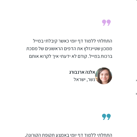
התחלתי ללמוד דף יומי כאשר קיבלתי במייל
ממכון שטיינזלץ את הדפים הראשונים של מסכת
ה
ברכות במייל. קודם לא ידעתי איך לקרוא אותם
עד שנתתי להם להדריך אותי. הסביבה שלי לא
מודעת לעניין כי אני לא מדברת על כך בפומבי.
אלנה ארנבורג
למדתי מהדפים דברים חדשים, כמו הקשר בין
נשר, ישראל
המבנה של בית המקדש והמשכן לגופו של האדם
(יומא מה, ע”א) והקשר שלו למשפט מפורסם
שמופיע בספר ההינדי "בהגוד-גיתא”. מתברר
י
שזה רעיון כלל עולמי ולא רק יהודי
ת
התחלתי ללמוד דף יומי באמצע תקופת הקורונה,