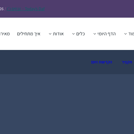
Daf – זבחים נ״ו
Today’s
/
26
וד
הדף היומי
כלים
אודות
איך מתחילים
מאירו
תקציר
הקדשות היום