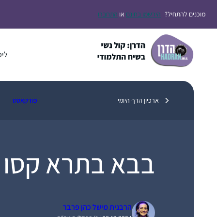
דלג
מוכנים להתחיל?
הירשמו בחינם
או
התחברו
תוכן
לימ
ארכיון הדף היומי
פודקאסט
בבא בתרא קסו
הרבנית מישל כהן פרבר