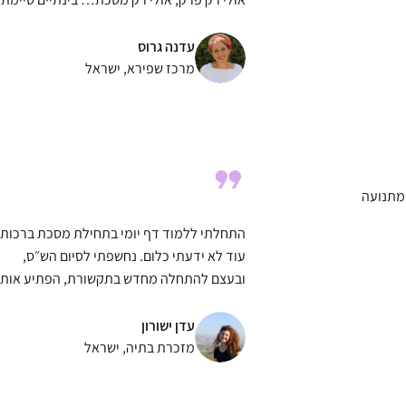
רבע שס ותכף את כל סדר מועד בה.
הסביבה תומכת ומפרגנת. אני בת יחידה עם
עדנה גרוס
ארבעה אחים שכולם לומדים דף יומי. מדי פעם
מרכז שפירא, ישראל
אנחנו עושים סיומים יחד באירועים משפחתיים.
ממש מרגש. מסכת שבת סיימנו כולנו יחד עם
אבא שלנו!
אני שומעת כל יום פודקאסט בהליכה או בנסיע
ואחכ לומדת את הגמרא.
 מתנועה
התחלתי ללמוד דף יומי בתחילת מסכת ברכות,
עוד לא ידעתי כלום. נחשפתי לסיום הש״ס,
ובעצם להתחלה מחדש בתקשורת, הפתיע אותי
לטובה שהיה מקום לעיסוק בתורה.
את המסכתות הראשונות למדתי, אבל לא סיימת
עדן ישורון
(חוץ מעירובין איכשהו). השנה כשהגעתי
מזכרת בתיה, ישראל
למדרשה, נכנסתי ללופ, ואני מצליחה להיות
חלק, סיימתי עם החברותא שלי את כל המסכתו