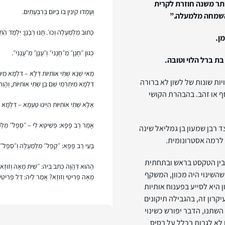
תר משנה חוזרת לקרית
וְעָמְדוּ קִינִּין בּוֹ בַּיּוֹם בְּרִבְעָתַיִם.
 השמחה מלמעלה.”
כָּתוּב מִלְּמַעְלָה וְכוּ׳. תָּנוּ רַבָּנַן: יִלְמַד הַ
ן.
כְּגוֹן ״חָנָן״ מֵ״חֲנָנִי״ וְ״עָנָן״ מֵ״עֲנָנִי״.
בת ברל הלוי וטובה.
מַאי שְׁנָא שְׁתֵּי אוֹתִיּוֹת דְּלָא – דִּלְמָא מִיתְ
ת שונות של לשון לא ברורה
דִּלְמָא מִיתְרְמֵי שֵׁם בֶּן שְׁתֵּי אוֹתִיּוֹת, וְהָוֵ
ף או זהב. בהבהרת הקושי
אֶלָּא שְׁתֵּי אוֹתִיּוֹת הַיְינוּ טַעְמָא – דִּלְמָא מ
אָמַר רַב פָּפָּא: פְּשִׁיטָא לִי – ״סֵפֶל״ מִלְּמַ
 רבן שמעון בן גמליאל שינה
 לרמה אסטרונומית.
בָּעֵי רַב פָּפָּא: ״קֵפֶל״ מִלְּמַעְלָה וְ״סֵפֶל״ מ
בין הטקסט בראש ובתחתית
הָהוּא דַּהֲוָה כְּתִב בֵּיהּ: ״שֵׁית מְאָה וְזוּזָא״,
השינוי היה מכוון, המשקף
מְאָה פְּרִיטֵי וְזוּזָא? אֲמַר לֵיהּ: דַּל פְּרִיטֵי,
 היא לסייע בפענוח אותיות
קרון זה, בהגבילה תיקונים
השתנו, הדבר יפורש כשינוי
 לא לגבות בכלל על בסיס