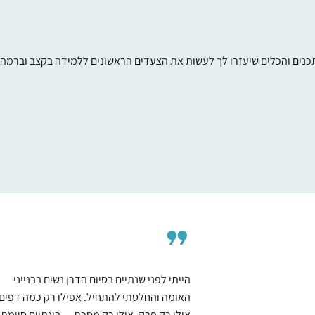
תכנים והכלים שיעזרו לך לעשות את הצעדים הראשונים ללמידה בקצב וברמה ש
התחלתי לפני 8 שנים במדרשה. לאחרונה סיימ
מסכת תענית בלמידה עצמית ועכשיו לקראת
סיום מסכת מגילה.
דניאלה ברוכים
רעננה, ישראל
הייתי לפני שנתיים בסיום הדרן נשים בבנייני
האומה והחלטתי להתחיל. אפילו רק כמה דפים,
אולי רק פרק, אולי רק מסכת… בינתיים סיימתי