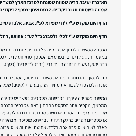
האזכרה ישיבת קרית שמונה שפונתה למרכז הארץ למשך יו
שמונה בשמחת חג ובריקודים. לבטח איתן יצטרף לריקודי
הדף היום מוקדש ע”י ג’ודי שפירא לע”נ אביה, אלברט טייכמ
הדף היום מוקדש ע”י לסלי גלסברג נדל לע”נ אחותה, רחל 
הגמרא ממשיכה לבחון את פרטיה של הברייתא הדנה בפרשנויו
במסמך הנוגע לדינרים, בפרט אם המסמך מתייחס לדינרי כס
בברייתא, נעשית הבחנה בין ‘דינרי’ (זהב) ל’דינרים’ (כסף).
כדי לתמוך בהבחנה זו, מובאת משנה בכריתות, המתארת כיצד
את ההלכה כדי לשבור את מחיר השוק בעופות (קינים) שעלה
המשנה מסבירה עיקרון בפרשנות מסמכים: כאשר יש סתירה 
המסמך, נוקטים אחר הטקסט התחתון. זאת על בסיס ההנחה ש
שינוי מודע על ידי המוכר או נושה. מטרת כתיבת החלק העליון
או מספרים חסרים בחלק התחתון. ברייתא מוסיפה ומבהירה עי
כאלה לאות או סיפרה אחת בלבד. אם שתי אותיות או סיפרות 
מכוון מראשית המסמך, ואז יש לפעול על פי הטקסט בסופו או