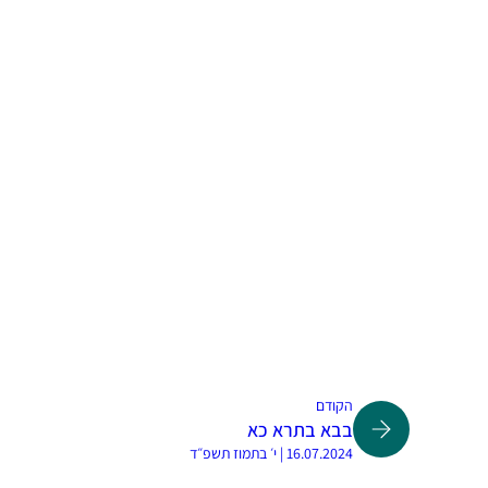
הקודם
בבא בתרא כא
16.07.2024 | י׳ בתמוז תשפ״ד