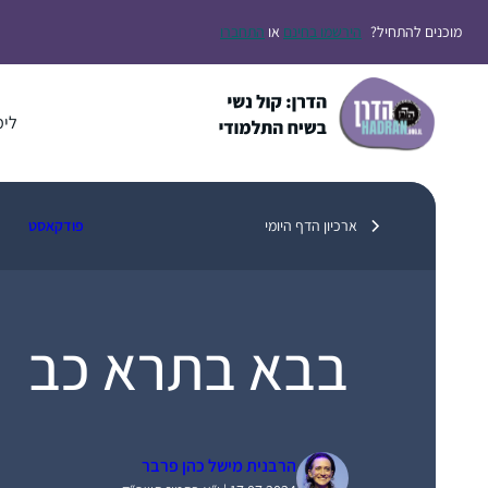
דלג
מוכנים להתחיל?
הירשמו בחינם
או
התחברו
תוכן
לימ
ארכיון הדף היומי
פודקאסט
בבא בתרא כב
הרבנית מישל כהן פרבר