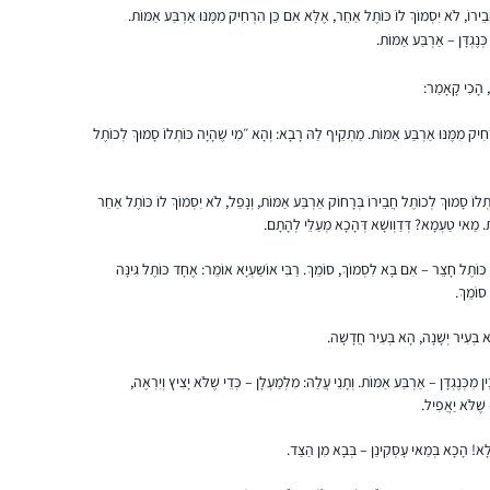
"דרישות השלום ” שמקבלת מקשרים עם דפים
ֵירוֹ, לֹא יִסְמוֹךְ לוֹ כּוֹתֶל אַחֵר, אֶלָּא אִם כֵּן הִרְחִיק מִמֶּנּוּ אַרְבַּע אַמּוֹת.
אחרים שלמדתי את הסנכרון שמתחולל בין
 כְּנֶגְדָּן – אַרְבַּע אַמּוֹת.
התכנים.
 הָכִי קָאָמַר:
חִיק מִמֶּנּוּ אַרְבַּע אַמּוֹת. מַתְקֵיף לַהּ רָבָא: וְהָא ״מִי שֶׁהָיָה כּוֹתְלוֹ סָמוּךְ לְכוֹתֶל
בתחילת הסבב הנוכחי הצטברו אצלי תחושות
שאני לא מבינה מספיק מהי ההלכה אותה אני
ְלוֹ סָמוּךְ לְכוֹתֶל חֲבֵירוֹ בְּרָחוֹק אַרְבַּע אַמּוֹת, וְנָפַל, לֹא יִסְמוֹךְ לוֹ כּוֹתֶל אַחֵר
ת. מַאי טַעְמָא? דְּדַוְושָׁא דְּהָכָא מְעַלֵּי לְהָתָם.
מקיימת בכל יום. כמו כן, כאמא לבנות רציתי
לתת להן מודל נשי של לימוד תורה
כּוֹתֶל חָצֵר – אִם בָּא לִסְמוֹךְ, סוֹמֵךְ. רַבִּי אוֹשַׁעְיָא אוֹמֵר: אֶחָד כּוֹתֶל גִּינָּה
שתי הסיבות האלו הובילו אותי להתחיל ללמוד.
נועה שילה
סוֹמֵךְ.
נתקלתי בתגובות מפרגנות וסקרניות איך אישה
רבבה, ישראל
ָא בְּעִיר יְשָׁנָה, הָא בְּעִיר חֲדָשָׁה.
לומדת גמרא..
כמו שרואים בתמונה אני ממשיכה ללמוד גם היום
בֵּין מִכְּנֶגְדָּן – אַרְבַּע אַמּוֹת. וְתָנֵי עֲלַהּ: מִלְּמַעְלָן – כְּדֵי שֶׁלֹּא יָצִיץ וְיִרְאֶה,
ואפילו במחלקת יולדות אחרי לידת ביתי
– שֶׁלֹּא יַאֲפִיל.
השלישית.
לָא! הָכָא בְּמַאי עָסְקִינַן – בְּבָא מִן הַצַּד.