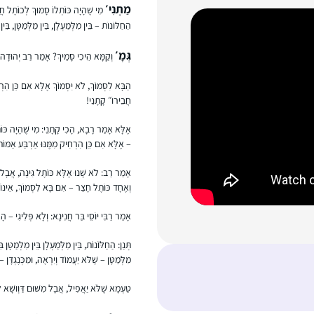
מַתְנִי׳
מִי שֶׁהָיָה כּוֹתְלוֹ סָמוּךְ לְכוֹתֶל חֲב
הַחַלּוֹנוֹת – בֵּין מִלְּמַעְלָן, בֵּין מִלְּמַטָּן, בֵּין
גְּמָ׳
וְקַמָּא הֵיכִי סָמֵיךְ? אָמַר רַב יְהוּדָה,
הַבָּא לִסְמוֹךְ, לֹא יִסְמוֹךְ אֶלָּא אִם כֵּן הִרְ
חֲבֵירוֹ״ קָתָנֵי!
אֶלָּא אָמַר רָבָא, הָכִי קָתָנֵי: מִי שֶׁהָיָה כּוֹת
– אֶלָּא אִם כֵּן הִרְחִיק מִמֶּנּוּ אַרְבַּע אַמּוֹ
אָמַר רַב: לֹא שָׁנוּ אֶלָּא כּוֹתֶל גִּינָה, אֲבָל 
וְאֶחָד כּוֹתֶל חָצֵר – אִם בָּא לִסְמוֹךְ, אֵינוֹ 
אָמַר רַבִּי יוֹסֵי בַּר חֲנִינָא: וְלָא פְּלִיגִי – ה
תְּנַן: הַחַלּוֹנוֹת, בֵּין מִלְּמַעְלָן בֵּין מִלְּמַטָּן 
מִלְּמַטָּן – שֶׁלֹּא יַעֲמוֹד וְיִרְאֶה, וּמִכְּנֶגְדָּן 
טַעְמָא שֶׁלֹּא יַאֲפִיל, אֲבָל מִשּׁוּם דַּוְושָׁא 