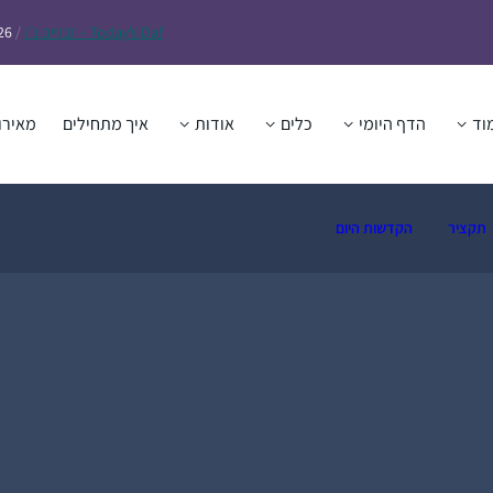
Daf – זבחים נ״ו
Today’s
/
26
וד
הדף היומי
כלים
אודות
איך מתחילים
מאירו
תקציר
הקדשות היום