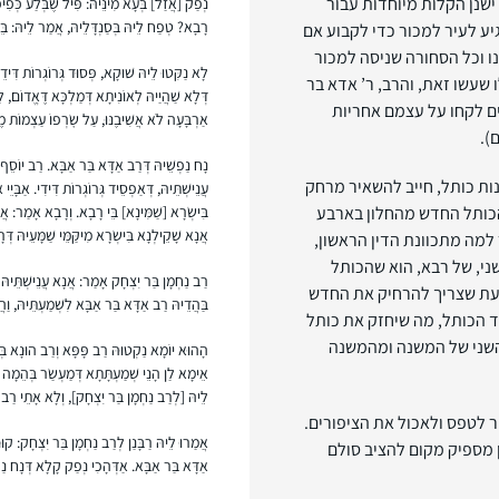
ישנן הקלות מיוחדות עבור
נְפַק [אֲזַל] בְּעָא מִינֵּיהּ: פִּיל שֶׁבְּלַע כְּפִ
רָבָא? טְפַח לֵיהּ בְּסַנְדָּלֵיהּ, אֲמַר לֵיהּ: בֵּין
יע לעיר למכור כדי לקבוע אם
ו וכל הסחורה שניסה למכור
לָא נַקִּטוּ לֵיהּ שׁוּקָא, פְּסוּד גְּרוֹגְרוֹת דִּ
 שעשו זאת, והרב, ר’ אדא בר
דְּלָא שַׁהֲיַיהּ לְאוֹנִיתָא דְּמַלְכָּא דֶּאֱדוֹם, 
ים לקחו על עצמם אחריות
אַרְבָּעָה לֹא אֲשִׁיבֶנּוּ, עַל שׇׂרְפוֹ עַצְמוֹת מ
).
נָח נַפְשֵׁיהּ דְּרַב אַדָּא בַּר אַבָּא. רַב יוֹסֵף 
ות כותל, חייב להשאיר מרחק
עֲנֵישְׁתֵּיהּ, דְּאַפְסֵיד גְּרוֹגְרוֹת דִּידִי. אַבָּיֵי 
הכותל החדש מהחלון בארבע
בִּישְׂרָא [שַׁמִּינָא] בֵּי רָבָא. וְרָבָא אָמַר: אֲ
אֲנָא שָׁקֵילְנָא בִּישְׂרָא מִיקַּמֵּי שַׁמָּעֵיהּ דְּר
ר למה מתכוונת הדין הראשון,
י, של רבא, הוא שהכותל
רַב נַחְמָן בַּר יִצְחָק אָמַר: אֲנָא עֲנֵישְׁתֵּיהּ –
בעת שצריך להרחיק את החדש
בַּהֲדֵיהּ רַב אַדָּא בַּר אַבָּא לִשְׁמַעְתֵּיהּ, וַה
 הכותל, מה שיחזק את כותל
 השני של המשנה ומהמשנה
הָהוּא יוֹמָא נַקְטוּהּ רַב פָּפָּא וְרַב הוּנָא בְּרֵ
אֵימָא לַן הָנֵי שְׁמַעְתָּתָא דְּמַעְשַׂר בְּהֵמָה 
לֵיהּ [לְרַב נַחְמָן בַּר יִצְחָק], וְלָא אָתֵי רַב 
 לטפס ולאכול את הציפורים.
אֲמַרוּ לֵיהּ רַבָּנַן לְרַב נַחְמָן בַּר יִצְחָק: קו
 מספיק מקום להציב סולם
אַדָּא בַּר אַבָּא. אַדְּהָכִי נְפַק קָלָא דְּנָח נַפְ