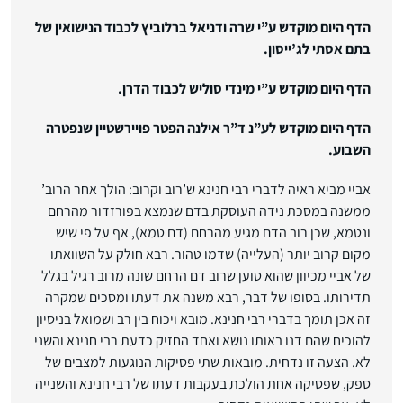
הדף היום מוקדש ע”י שרה ודניאל ברלוביץ לכבוד הנישואין של
בתם אסתי לג’ייסון.
הדף היום מוקדש ע”י מינדי סוליש לכבוד הדרן.
הדף היום מוקדש לע”נ ד”ר אילנה הפטר פויירשטיין שנפטרה
השבוע.
אביי מביא ראיה לדברי רבי חנינא ש’רוב וקרוב: הולך אחר הרוב’
ממשנה במסכת נידה העוסקת בדם שנמצא בפורזדור מהרחם
ונטמא, שכן רוב הדם מגיע מהרחם (דם טמא), אף על פי שיש
מקום קרוב יותר (העלייה) שדמו טהור. רבא חולק על השוואתו
של אביי מכיוון שהוא טוען שרוב דם הרחם שונה מרוב רגיל בגלל
תדירותו. בסופו של דבר, רבא משנה את דעתו ומסכים שמקרה
זה אכן תומך בדברי רבי חנינא. מובא ויכוח בין רב ושמואל בניסיון
להוכיח שהם דנו באותו נושא ואחד החזיק כדעת רבי חנינא והשני
לא. הצעה זו נדחית. מובאות שתי פסיקות הנוגעות למצבים של
ספק, שפסיקה אחת הולכת בעקבות דעתו של רבי חנינא והשנייה