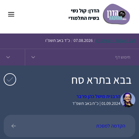
דלג
תוכן
Daf – זבחים נ״ו
Today’s
/
07.08.2026
/
כ״ד באב תשפ״ו
בבא בתרא סח
הרבנית מישל כהן פרבר
01.09.2024 | כ״ח באב תשפ״ד
הקדמה למסכת