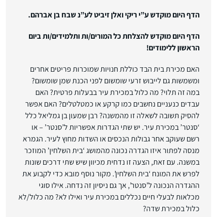
הדף היום מוקדש ע”י ריקי ואלן זיביט לע”נ שבח בן אברהם.
הדף היום מוקדש להצלחת כל המורים/ות ותלמידים/ות ביום
הראשון ללימודים!
האם מכירת בית הבד כוללת חנויות שמוכרות פריטים אחרים
ומשמשות גם לייבוש זרעי שומשום לפני הכנת שמן שומשום?
במה זה תלוי? מה כלול במכירת עיר בבעלות פרטית? האם
עבדים כנעניים נחשבים כמו קרקע או כמטלטלים? האם אפשר
להסיק תשובה לשאלה זו מהמשנה? רבן שמעון בן גמליאל כלל
‘סנטר’ במכירת עיר. יש שתי הגדרות אפשריות ל’סנטר’ – או
רשם שעוקב אחר גבולות הנכסים או השדות מחוץ לעיר. הגמרא
מנסה לפתור איזו הגדרה נכונה מהמושג ‘בית השלחין’ המוזכר
במשנה. עם זאת, הצעה זו נדחית מכיוון שיש שתי דרכים שונות
לפרש את המונח ‘בית השלחין’. מקור נוסף מובא כדי לקבוע את
ההגדרה הנכונה ל’סנטר’, אך גם ניסיון זה נדחה. אילו סוגי
מכלאות לבעלי חיים נכללים במכירת עיר ואילו לא? מה כלול/לא
כלול במכירת שדה?