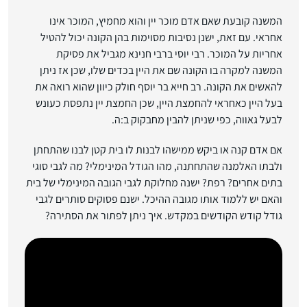
המשנה קובעת שאם אדם מוכר יין והוא מחמיץ, המוכר אינו
אחראי. עם זאת, ישנן נסיבות מסוימות בהן הקונה יכול להטיל
אחריות על המוכר. רבי יוסי ברבי חנינא מגביל את פסיקת
המשנה למקרה בו הקונה שם את היין בכדים שלו, שכן אז ניתן
להאשים את הקונה. רב חייא בר יוסף חולק כיוון שהוא רואה את
בעל היין כאחראי להחמצת היין, שכן החמצת יין נתפסת כעונש
לבעל גאווה, כפי שניתן להבין מחבקוק ב:ה.
אם אדם קנה או ביקש ממישהו לבנות לו בית קטן לבנו שהתחתן
ולבתו האלמנה שהתחתנה, מהו הגודל המינימלי? מה לגבי סוגי
בתים אחרים? רפת? ישנה מחלוקת לגבי הגובה המינימלי של בית
והאם יש ללמוד אותו מגובה ההיכל. ישנם פסוקים סותרים לגבי
גודל קודש הקודשים במקדש. איך ניתן לפתור את הסתירה?