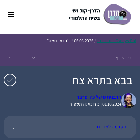
דלג
תוכן
Daf – זבחים נ״ו
Today’s
/
06.08.2026
/
כ״ג באב תשפ״ו
בבא בתרא צח
הרבנית מישל כהן פרבר
01.10.2024 | כ״ח באלול תשפ״ד
הקדמה למסכת