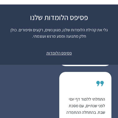
פסיפס הלומדות שלנו
אחרי שראיתי את הסיום
הנשי של הדף היומי
גלי את קהילת הלומדות שלנו, מגוון נשים, רקעים וסיפורים. כולן
בבנייני האומה זה ריגש
חלק מתנועה ומסע מרגש ועוצמתי.
אותי ועורר בי את הרצון
רבקה שלוס
להצטרף. לא למדתי
בית שמש,
גמרא קודם לכן בכלל, אז
פסיפס הלומדות
ישראל
הכל היה לי חדש, ולכן אני
לומדת בעיקר
מהשיעורים פה בהדרן,
בשוטנשטיין או בחוברות
ושיננתם.
התחלתי ללמוד דף יומי
לפני שנתיים, עם מסכת
שבת. בהתחלה ההתמדה