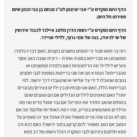
הדף היום מוקדש ע”י אבי יוניצמן לע”נ מנחם בן צבי הכהן שיום
פטירתו חל היום.
הדף היום מוקדש ע”י נשות הדרן מלונג איילנד לכבוד אירוסין
של שי לניאדו, בנה של סמי גרוף, ללילי סניידר.
רמי בר חמא סבור כי יתומים נחשבים כקונים. האם דבריו נלמדו
ממשנתנו או מברייתא בסוגיה אחרת – ריבית שגבה האב אסף
והוריש לילדיו? מה הרלוונטיות האם נלמדה ממשנתנו או
מהברייתא? הגמרא מביאה שני ברייתות נוספות לגבי חפצים
גנובים שנאכלו ל ידי צד שלישי או שהועברו דרך ירושה. לפי
הברייתות הללו, האם אנו מבחינים בין ילדים צעירים/מבוגרים
יותר? האם מאמינים לילדים הגדולים אם הם טוענים שהם
בטוחים שהאב החזיר את הפריט? אם גבר שואל פריט ואז מת
והילדים משתמשים בפריט, מהי רמת האחריות שלהם? מה אם
הם לא הבינו שזה פריט מושאל ואכלו אותו? איך זה משפיע על
המצב אם האב משאיר להם קרקע בתור ירושה? האם רבא ורב
פפא חלוקים ביניהם לגבי המקרה הזה? גישתו של רב פפא