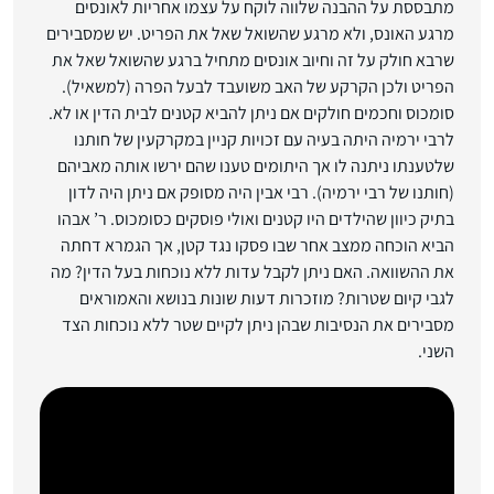
מתבססת על ההבנה שלווה לוקח על עצמו אחריות לאונסים
מרגע האונס, ולא מרגע שהשואל שאל את הפריט. יש שמסבירים
שרבא חולק על זה וחיוב אונסים מתחיל ברגע שהשואל שאל את
הפריט ולכן הקרקע של האב משועבד לבעל הפרה (למשאיל).
סומכוס וחכמים חולקים אם ניתן להביא קטנים לבית הדין או לא.
לרבי ירמיה היתה בעיה עם זכויות קניין במקרקעין של חותנו
שלטענתו ניתנה לו אך היתומים טענו שהם ירשו אותה מאביהם
(חותנו של רבי ירמיה). רבי אבין היה מסופק אם ניתן היה לדון
בתיק כיוון שהילדים היו קטנים ואולי פוסקים כסומכוס. ר’ אבהו
הביא הוכחה ממצב אחר שבו פסקו נגד קטן, אך הגמרא דחתה
את ההשוואה. האם ניתן לקבל עדות ללא נוכחות בעל הדין? מה
לגבי קיום שטרות? מוזכרות דעות שונות בנושא והאמוראים
מסבירים את הנסיבות שבהן ניתן לקיים שטר ללא נוכחות הצד
השני.