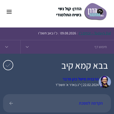
דלג
תוכן
Daf – זבחים נ״ו
Today’s
/
09.08.2026
/
כ״ו באב תשפ״ו
בבא קמא קיב
הרבנית מישל כהן פרבר
22.02.2024 | י״ג באדר א׳ תשפ״ד
הקדמה למסכת