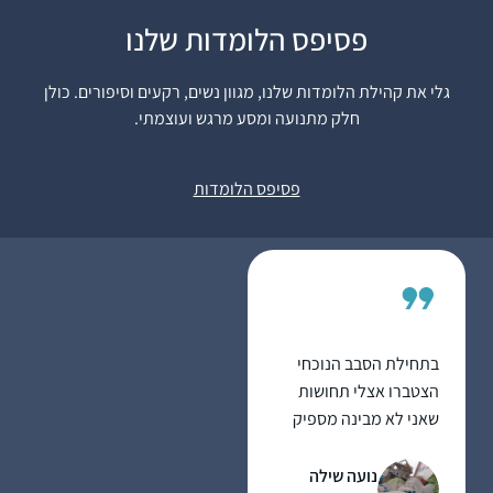
פסיפס הלומדות שלנו
התחלתי ללמוד בסבב
הנוכחי לפני כשנתיים
גלי את קהילת הלומדות שלנו, מגוון נשים, רקעים וסיפורים. כולן
.הסביבה מתפעלת
חלק מתנועה ומסע מרגש ועוצמתי.
ותומכת מאוד. אני
משתדלת ללמוד מכל
יעל אשר
ההסכתים הנוספים שיש
יהוד, ישראל
פסיפס הלומדות
באתר הדרן. אני עורכת
כל סיום מסכת שיעור
בביתי לכ20 נשים
שמחכות בקוצר רוח
למפגשים האלו.
בתחילת הסבב הנוכחי
הצטברו אצלי תחושות
שאני לא מבינה מספיק
מהי ההלכה אותה אני
מקיימת בכל יום. כמו כן,
נועה שילה