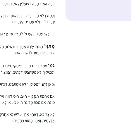
רָבָא אָמַר: הָכָא בְּפוֹעֲלִין עָסְקִינַן, וּכְרַב – 
וְכַמָּה דְּלָא הֲדַר בֵּיהּ – כְּבִרְשׁוּתֵיהּ דְּבַעַ
עֲבָדִים״ – וְלֹא עֲבָדִים לַעֲבָדִים.
רַב אָשֵׁי אָמַר: כְּשֶׁיָּכוֹל לְהַצִּיל עַל יְדֵי הַדְּ
מַתְנִי׳
הַגּוֹזֵל שָׂדֶה מֵחֲבֵירוֹ וּנְטָלוּהָ מַ
– חַיָּיב לְהַעֲמִיד לוֹ שָׂדֶה אַחֵר.
גְּמָ׳
אָמַר רַב נַחְמָן בַּר יִצְחָק: מַאן דְּתָנֵי ״
״מַצִּיקִין״ לָא מִשְׁתַּבַּשׁ, דִּכְתִיב: ״בְּמָצוֹר 
וּמַאן דְּתָנֵי ״מַסִּיקִין״ לָא מִשְׁתַּבַּשׁ, דִּכְתִיב
אִם מֵחֲמַת הַגַּזְלָן – חַיָּיב. הֵיכִי דָמֵי? אִילּ
מִינַּהּ: אִם מַכַּת מְדִינָה הִיא כּוּ׳, אִי לָא 
לָא צְרִיכָא, דְּאַחְוַי אַחְווֹיֵי. לִישָּׁנָא אַחֲרִינָ
אַרְעָתֵיהּ, וְאַחְוִי הָהִוא בַּהֲדַיְיהוּ.