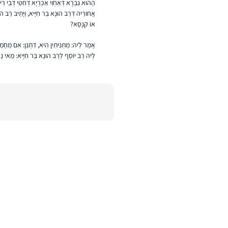
הָהוּא גַּבְרָא דְּאַחְוִי אַכַּרְיָא דְחִטֵּי דְּבֵי רֵ
אֲחוֹרֵיהּ דְּרַב הוּנָא בַּר חִיָּיא, וְיָתֵיב רַב הו
אוֹ קְנָסָא?
אֲמַר לֵיהּ: מַתְנִיתִין הִיא, דִּתְנַן: אִם מֵחֲמַת ה
לֵיהּ רַב יוֹסֵף לְרַב הוּנָא בַּר חִיָּיא: מַאי נָפ