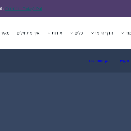
Daf – זבחים נ״ו
Today’s
/
26
וד
הדף היומי
כלים
אודות
איך מתחילים
מאירו
תקציר
הקדשות היום