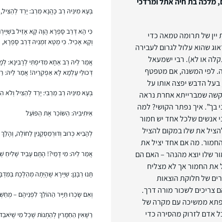
, מלכה בת חיה אתל ומרדכי
בְּעָא מִינֵּיהּ רַב כָּהֲנָא מֵרַב: יָרַד לְהַצִּיל, 
כִּי הָא דְּרַב סָפְרָא הֲוָה קָא אָזֵיל בִּשְׁיָירְתּ
יין של תרומה טמאה כדי
וְקָא אָכֵיל. כִּי מְטָא זִמְנֵיהּ דְּרַב סָפְרָא, (
אוג שהוא עלול לגרום לעבירה
קלה או לא). רבי ישמעאל
אֲמַר לֵיהּ רַב אַחָא מִדִּיפְתִּי לְרָבִינָא: לְמָה 
ה. לפי המשנה, אם מטפטף
דְּכוּלֵּי עָלְמָא לָא אַפְקְרֵיהּ! אֲמַר לֵיהּ: ר
 בעל הדבש יפצה אותו על
בְּעָא מִינֵּיהּ רַב מֵרַבִּי: יָרַד לְהַצִּיל וְלֹא הִ
 מקשה שמברייתא אחרת נראה
בך”. איך נפתר הקושי? למה
אֵיתִיבֵיהּ: הַשּׂוֹכֵר אֶת הַפּוֹעֵל
 אנשים שלכל אחד יש חמור
הציל את שלו במקום להציל
לְהָבִיא כְּרוּב וְדוּרְמַסְקָנִין לַחוֹלֶה, וְהָלַךְ 
חמור. מה אם אחד יציל את
ור שלו יוצא מהנהר – האם הם
אֲמַר לֵיהּ: מִי דָּמֵי?! הָתָם עָבֵיד שָׁלִיחַ שְׁ
ל את החמור אך לא מצליח
תָּנוּ רַבָּנַן: שְׁיָירָא שֶׁהָיְתָה מְהַלֶּכֶת בַּמִּדְ
ים של חלוקת הוצאות
 צריכים לשכור מורה דרך.
וְאִם שָׂכְרוּ תַּיָּיר הַהוֹלֵךְ לִפְנֵיהֶם – מְחַשְּׁב
פתא ממשיכה עם מקרה של
ל אדם לזרוק מהסירה כדי
רַשָּׁאִין הַחַמָּרִין לְהַתְנוֹת שֶׁכׇּל מִי שֶׁיֹּאב