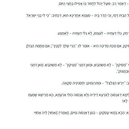
את המסכתות הראשונות למדתי, אבל לא סיימתי
עדן ישורון
דְּאָמַר רַב: פּוֹעֵל יָכוֹל לַחֲזוֹר בּוֹ אֲפִילּוּ בַּחֲצִי הַיּוֹם.
(חוץ מעירובין איכשהו). השנה כשהגעתי
מזכרת בתיה, ישראל
ל הַבַּיִת דָּמֵי, וְכִי הָדַר בֵּיהּ – טַעְמָא אַחֲרִינָא הוּא, דִּכְתִיב: ״כִּי לִי בְנֵי יִשְׂרָאֵל
למדרשה, נכנסתי ללופ, ואני מצליחה להיות
חלק, סיימתי עם החברותא שלי את כל המסכתות
הקצרות, גם כשהיינו חולות קורונה ובבידודים,
חָק. גַּלִּי דַּעְתֵּיהּ – לְעַצְמוֹ, לָא גַּלִּי דַּעְתֵּיהּ – לָאֶמְצַע.
למדנו לבד, העיקר לא לצבור פער, ומחכות
ליבמות 🙂
סִּיקִין, אִם מַכַּת מְדִינָה הִיא – אוֹמֵר לוֹ: ״הֲרֵי שֶׁלְּךָ לְפָנֶיךָ״; אִם מֵחֲמַת הַגַּזְלָן
כבר סיפרתי בסיום של מועד קטן.
מַסִּיקִין״ – לָא מִשְׁתַּבַּשׁ, וּמַאן דְּתָנֵי ״מַצִּיקִין״ – לָא מִשְׁתַּבַּשׁ. מַאן דְּתָנֵי
הלימוד מאוד משפיעה על היום שלי כי אני
וּבְמָצוֹק״.
לומדת עם רבנית מישל על הבוקר בזום. זה נותן
: ״יְיָרֵשׁ הַצְּלָצַל״ – וּמְתַרְגְּמִינַן: יַחְסְנִינֵּיהּ סַקָּאָה.
טון לכל היום – בסיס למחשבות שלי .זה זכות
גדול להתחיל את היום בלימוד ובתפילה. תודה
שרה ברלוביץ
ֵימָא דְּאַנְסוּהָ לְאַרְעָא דִידֵיהּ וְלָא אֲנַסוּה כּוּלֵּי אַרְעָתָא, הָא מֵרֵישָׁא שָׁמְעַתְּ
רבה !
ירושלים, ישראל
– לָא!
א: הָכָא בְּמַאי עָסְקִינַן – כְּגוֹן דְּאַנְסוּהּ גּוֹיִים, (וְאָמְרִי) [וְאַחְוִי] לֵיהּ אַחְוֹיֵי