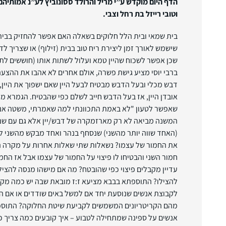
הדף היום מוקדש ע”י מריל והרולד ססונוביץ לע”נ אמותיהם
וטובי רייזל בת רחל וצבי.
בית שמאי ובית הלל חלוקים בשאלה האם אפשר להחזיק בבית 
שישמש לאורך זמן ליצירת ריח טוב בבית (זילוף) או שצריך לד
שכן אפשר לשכוח שהיין טמא ועלול לשתות אותו (חוששים לת
ברבי יוסי מציע גישת פשרה, אולם אחרים לא אהבו את ההצע
דבש מכלי ובעל הדבש מבטיח לבעל היין שאם ישפוך את היין,
אובדן היין, אז בעל הדבש חייב לשלם כפי שהבטיח. הגמרא
שאפשר לטעון "לא באמת התכוונתי למה שאמרתי, משטה אני 
המשנה מביאה לא רק מארזמקרה של דבש/יין אלא גם עם שני
(האחד שווה יותר מהשני) שנסחף בנהר ואחד מבקש מהשני ל
את החמור של עצמו? נשאלות שתי שאלות אחרות על מקרה ה
חמור השני והבטיחו לו פיצוי על החמור של עצמו אבל אז החמ
עדיין מקבלים פיצוי כפי שהובטח? מה אם מישהו מנסה להצי
להצילו? התוספתא בבבא מציעא ז:ז מובאת שבה יש כמה מקר
לקבוצת אנשים שנוסעת יחד אם למשל באים שודדים או אם הם
מהם הקריטריונים המשמשים לקביעת שיטת החלוקה? התוס
אנשים על ספינה שמתחילה לטבוע – איך קובעים כמה צריך כ