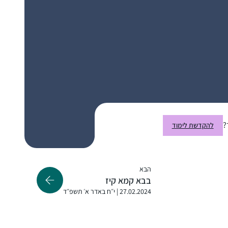
תחושה שאני חלק מדבר גדול יותר.
אני לומדת בשיטת ה”7 דפים בשבוע” של הרבנית
תרצה קלמן – כלומר, לא נורא אם לא הצלחת
ללמוד כל יום, העיקר שגמרת ארבעה דפים
בשבוע
התחלתי ללמוד דף יומי אחרי שחזרתי בתשובה
ולמדתי במדרשה במגדל עוז. הלימוד טוב
ומספק חומר למחשבה על נושאים הלכתיים
”קטנים” ועד לערכים גדולים ביהדות. חשוב לי
?
להקדשת לימוד
להכיר את הגמרא לעומק. והצעד הקטן היום הוא
גאיה דיבו
ללמוד אותה בבקיאות, בעזרת השם, ומי יודע
מצפה יריחו, ישראל
אולי גם אגיע לעיון בנושאים מעניינים. נושאים
הבא
בגמרא מתחברים לחגים, לתפילה, ליחסים שבין
בבא קמא קיז
אדם לחברו ולמקום ולשאר הדברים שמלווים
27.02.2024 | י״ח באדר א׳ תשפ״ד
באורח חיים דתי 🙂