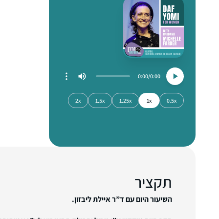
0:00
0:00
2x
1.5x
1.25x
1x
0.5x
תקציר
השיעור היום עם ד”ר איילת ליבזון.