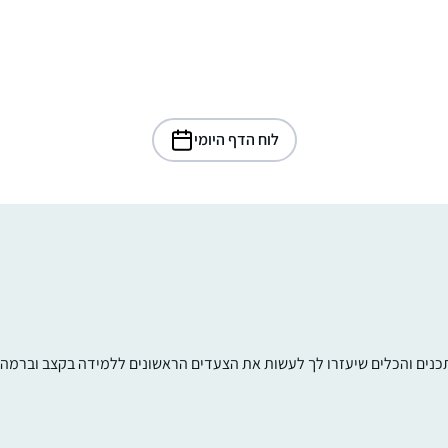
לוח הדף היומי
תכנים והכלים שיעזרו לך לעשות את הצעדים הראשונים ללמידה בקצב וברמה ש
התחלתי ללמוד בשנת המדרשה במגדל עוז,
בינתיים נהנית מאוד מהלימוד ומהגמרא, מעניי
ומשמח מאוד!
משתדלת להצליח לעקוב כל יום, לפעמים