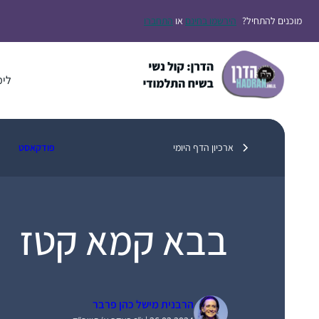
דלג
מוכנים להתחיל?
הירשמו בחינם
או
התחברו
תוכן
לימ
ארכיון הדף היומי
פודקאסט
בבא קמא קטז
הרבנית מישל כהן פרבר