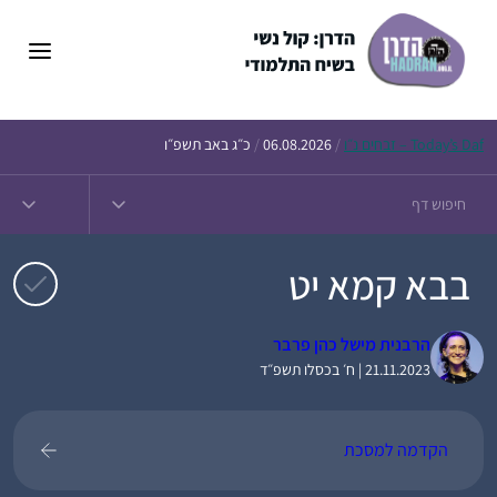
דלג
תוכן
Daf – זבחים נ״ו
Today’s
/
06.08.2026
/
כ״ג באב תשפ״ו
בבא קמא יט
הרבנית מישל כהן פרבר
21.11.2023 | ח׳ בכסלו תשפ״ד
הקדמה למסכת