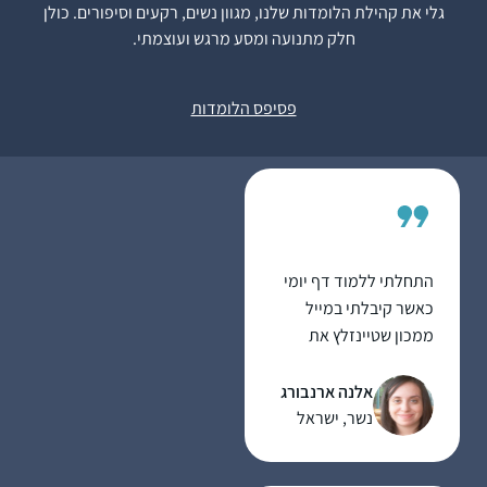
גלי את קהילת הלומדות שלנו, מגוון נשים, רקעים וסיפורים. כולן
סיימתי מסכת תענית
חלק מתנועה ומסע מרגש ועוצמתי.
בלמידה עצמית ועכשיו
לקראת סיום מסכת
דניאלה ברוכים
מגילה.
רעננה, ישראל
פסיפס הלומדות
התחלתי ללמוד דף יומי
כאשר קיבלתי במייל
ממכון שטיינזלץ את
הדפים הראשונים של
מסכת ברכות במייל.
אלנה ארנבורג
קודם לא ידעתי איך
נשר, ישראל
לקרוא אותם עד שנתתי
להם להדריך אותי.