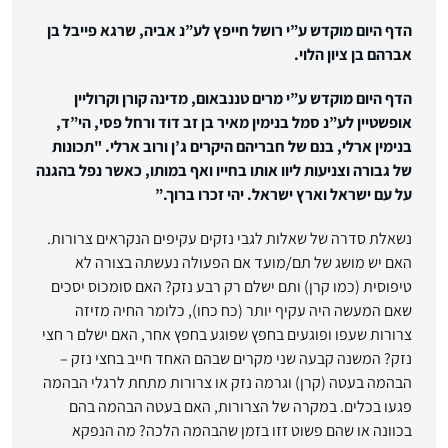
הדף היום מוקדש ע”י רושל חייפץ לע”נ אביה, שרגא פייבל בן
אברהם בן ציון הלוי.
הדף היום מוקדש ע”י מרים טננבאום, מדינה קורן וקרוליין
אופשטיין לע”נ סמל בנימין מאיר בן זב דוד ורחל פסי, הי”ד,
בנימין ארלי, בנם של חבריהם היקרים ג’ן ורוב ארלי. "תכונות
של גבורה וצניעות ליוו אותו בחייו ואף במותו, כאשר נפל בהגנה
על עם ישראל וארץ ישראל. יהי זכרו ברוך.”
נשאלת סדרה של שאלות לגבי נזקים עקיפים הנקראים צרורות.
האם יש מושג של תם/מועד אם הפעולה נעשתה בצורה לא
טיפוסית (כמו קרן) ותם ישלם רק רבע נזק? האם סומכוס יסכים
שאם המעשה היה עקיף יותר (כח כחו), כלומר החיה מזיזה
צרורות שעפו ופוגעים בחפץ שפוגע בחפץ אחר, האם ישלם ר חצי
נזק? המשנה קבעה שני מקרים שבהם האחד חייב בחצי נזק –
הבהמה בעטה (קרן) וגרמה נזק או צרורות מתחת לרגלי הבהמה
פגעו בכלים. במקרה של הצרורות, האם בעטה הבהמה בהם
בכוונה או שהם פשוט זזו בזמן שהבהמה הלכה? מה הנפקא