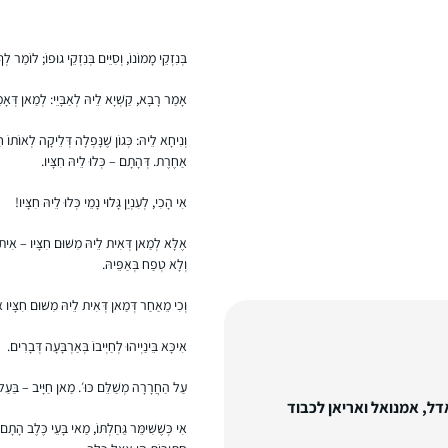
בְּנִזְקֵי מָמוֹנוֹ, וְסִיֵּים בְּנִזְקֵי גוּפוֹ; לוֹמַר לְךָ
אָמַר רָבָא, קַשְׁיָא לֵיהּ לְאַבָּיֵי: לְמַאן דְּאָמַ
וְנִיחָא לֵיהּ: כְּגוֹן שֶׁנָּפְלָה דְּלֵיקָה לְאוֹתוֹ
אַחֶרֶת. דְּהָתָם – כְּלוּ לֵיהּ חִצָּיו.
אִי הָכִי, לְעִנְיַן גָּלוּי נָמֵי כְּלוּ לֵיהּ חִצָּיו!
אֶלָּא לְמַאן דְּאִית לֵיהּ מִשּׁוּם חִצָּיו – אִית לֵ
וְלָא טְפַח בְּאַפֵּיהּ.
וְכִי מֵאַחַר דְּמַאן דְּאִית לֵיהּ מִשּׁוּם חִצָּיו אִ
אִיכָּא בֵּינַיְיהוּ לְחַיְּיבוֹ בְּאַרְבָּעָה דְּבָרִים.
עַל הַחֲרָרָה מְשַׁלֵּם כּוּ׳. מַאן חַיָּיב – בַּעַל כֶּל
אדל, אמנואל ואריאן לכבוד
אִי כְּשֶׁשִּׁימֵּר גַּחַלְתּוֹ, מַאי בָּעֵי כֶּלֶב ה