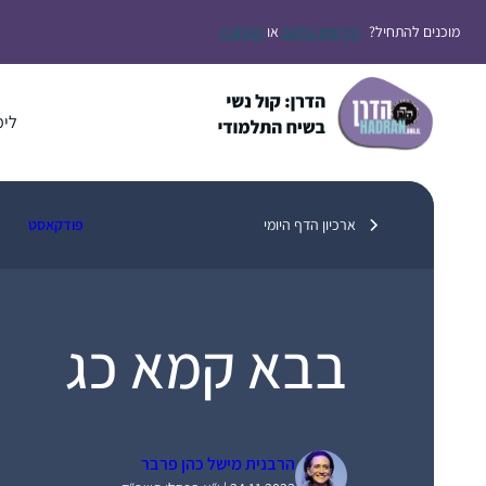
דלג
מוכנים להתחיל?
הירשמו בחינם
או
התחברו
תוכן
לימ
ארכיון הדף היומי
פודקאסט
בבא קמא כג
הרבנית מישל כהן פרבר