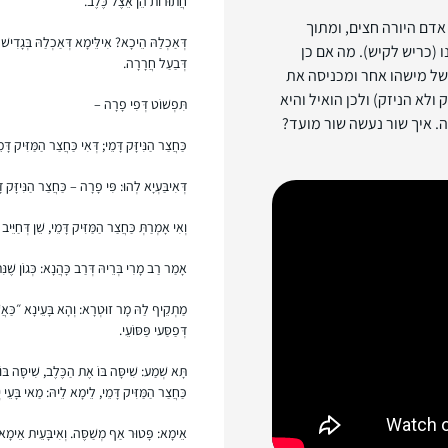
חֲתוּרוֹת הֵן אֵצֶל כֶּלֶב.
 אדם היורה חצים, ומתוך
דְּאַכְלַהּ הֵיכָא? אִילֵּימָא דְּאַכְלַהּ בְּגָדִישׁ 
 (כריש לקיש). מה אם כן
דְּבַעַל חֲרָרָה.
של מישהו אחר ומכניסה את
א הניזק) ולכן הואיל והיא
תִּפְשׁוֹט דְּפִי פָרָה –
ה. איך שור נעשה שור מועד?
כַּחֲצַר הַנִּיזָּק דָּמֵי; דְּאִי כַּחֲצַר הַמַּזִּיק דּ
דְּאִיבַּעְיָא לְהוּ: פִּי פָרָה – כַּחֲצַר הַנִּיזָּק דּ
וְאִי אָמְרַתְּ כַּחֲצַר הַמַּזִּיק דָּמֵי, שֵׁן דְּחַיֵּ
אָמַר רַב מָרִי בְּרֵיהּ דְּרַב כָּהֲנָא: כְּגוֹן שֶׁנּ
מַתְקֵיף לַהּ מָר זוּטְרָא: וְהָא בָּעֵינָא ״כַּאֲשׁ
דְּפַסַּעי פַּסּוֹעֵי.
תָּא שְׁמַע: שִׁיסָּה בּוֹ אֶת הַכֶּלֶב, שִׁיסָּה בּוֹ
כַּחֲצַר הַמַּזִּיק דָּמֵי, לֵימָא לֵיהּ: מַאי בָּעֵי יְ
אֵימָא: פָּטוּר אַף מְשַׁסֶּה. וְאִיבָּעֵית אֵימָא: ד