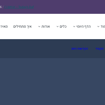
Daf – זבחים נ״ו
Today’s
/
26
וד
הדף היומי
כלים
אודות
איך מתחילים
מאירו
תקציר
הקדשות היום