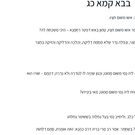
בבא קמא כג
די מהר, ומשם המשכתי לבד בתמיכת האיש שלי.
נעזרתי בגמרת שטיינזלץ ובשיעורים מוקלטים.
הסביבה מאד תומכת ואני מקבלת המון מילים
רחל גולדשטיין
: אִשּׁוֹ מִשּׁוּם חִצָּיו.
טובות לאורך כל הדרך. מאז הסיום הגדול יש
עתניאל, ישראל
ר אִשּׁוֹ מִשּׁוּם חִצָּיו, טָמוּן בָּאֵשׁ דִּפְטַר רַחֲמָנָא – הֵיכִי מַשְׁכַּחַתְּ לַהּ?
תחושה שאני חלק מדבר גדול יותר.
אני לומדת בשיטת ה”7 דפים בשבוע” של הרבנית
 חָצֵר, וְנָפְלָה גָּדֵר שֶׁלֹּא מֵחֲמַת דְּלֵיקָה, וְהָלְכָה וְהִדְלִיקָה וְהִזִּיקָה בְּחָצֵר
תרצה קלמן – כלומר, לא נורא אם לא הצלחת
ללמוד כל יום, העיקר שגמרת ארבעה דפים
בשבוע
יהּ נָמֵי מִשּׁוּם מָמוֹנוֹ; וּכְגוֹן שֶׁהָיָה לוֹ לְגוֹדְרָהּ וְלֹא גְּדָרָהּ; דְּהָתָם – שׁוֹרוֹ הוּא
התחלתי ללמוד גמרא בבית הספר בגיל צעיר
והתאהבתי. המשכתי בכך כל חיי ואף היייתי מורה
ית לֵיהּ נָמֵי מִשּׁוּם מָמוֹנוֹ, מַאי בֵּינַיְיהוּ?
לגמרא בבית הספר שקד בשדה אליהו (בית
הספר בו למדתי בילדותי)בתחילת מחזור דף יומי
הנוכחי החלטתי להצטרף ובע”ה מקווה להתמיד
אריאלה ביגמן
ולהמשיך. אני אוהבת את המפגש עם הדף את
מעלה גלבוע, ישראל
ֶב. וְלִיחַיַּיב נָמֵי בַּעַל גַּחֶלֶת! בְּשֶׁשִּׁימֵּר גַּחַלְתּוֹ.
"דרישות השלום ” שמקבלת מקשרים עם דפים
ָתָם? בְּשֶׁחָתַר. אָמַר רַב מָרִי בְּרֵיהּ דְּרַב כָּהֲנָא: זֹאת אוֹמֶרֶת, סְתָם דְּלָתוֹת
אחרים שלמדתי את הסנכרון שמתחולל בין