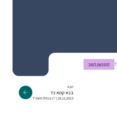
אמא שלי למדה איתי ש”ס משנה, והתחילה
ללמוד דף יומי. אני החלטתי שאני רוצה ללמוד
גם. בהתחלה למדתי איתה, אח”כ הצטרפתי
ללימוד דף יומי שהרב דני וינט מעביר לנוער בנים
בעתניאל. במסכת עירובין עוד חברה הצטרפה
רננה הלמן
אלי וכשהתחלנו פסחים הרב דני פתח לנו שעור
עתניאל, ישראל
דף יומי לבנות. מאז אנחנו לומדות איתו קבוע כל
?
להקדשת לימוד
יום את הדף היומי (ובשבת אבא שלי מחליף
אותו). אני נהנית מהלימוד, הוא מאתגר ומעניין
הבא
בבא קמא כד
26.11.2023 | י״ג בכסלו תשפ״ד
התחלתי ללמוד דף יומי שהתחילו מסכת כתובות,
לפני 7 שנים, במסגרת קבוצת לימוד שהתפרקה