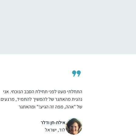
בינתיים נהנית מאוד מהלימוד ומהגמרא, מעניי
ומשמח מאוד!
משתדלת להצליח לעקוב כל יום, לפעמים
משלימה קצת בהמשך השבוע.. מרגישה שיש עוג
אוריה קסנר
מקובע ביום שלי והוא משמח מאוד!
חיפה , ישראל
התחלתי מעט לפני תחילת הסבב הנוכחי. אני
נהנית מהאתגר של להמשיך להתמיד, מרגעים
של "אהה, מפה זה הגיע!” ומהאתגר
האינטלקטואלי
אילת-חן ודלר
לוד, ישראל