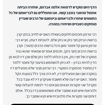
הדף היום מוקדש לרפואת אלמה אברהם, שחזרה הביתה
אתמול מהשבי במצב קשה. אנו מתפללים גם לבריאותם של כל
החטופים שחזרו ולבריאותם וביטחונם של הרבים שעדיין
מוחזקים כשבויים ושיחזרו במהרה.
רבי טרפון וחכמים חלוקים בשאלה האם יש לחייב בנזקי קרן
ברשות הניזק חצי נזק או נזק שלם. להוכחת דעתו, מביא רבי
טרפון טיעון קל וחומר משן ורגל ברשות הרבים (פטור) וקרן
ברשות הרבים (חצי נזק). חכמים אומרים שמאחר שהוא נגזר
ממקרה של חצי נזק, אין ביכולתו ללמד נזק שלם שכן דיו לבוא מן
הדין להיות כנדון – לא ניתן להשתמש בטיעוני קל וחומר ללמד
דין מחמיר מהמקרה המקורי. רבי טרפון סבור שלא מפעילים דיו
במקרה שבו אם מפעילים דיו, לא היה צורך כלל בטענת הקל
וחומר. האם יש דעה שלא חושבת שעיקרון דיו לא עובד בכל
מקרה? שני מקורות תנאים מובאים כדי לנסות להעלות קושי
ולהראות שיש תנא שסובר שלא משתמשים בדיו בכלל. אולם
דוחים שני מקורות אלו מלהוכיח שיש תנא שסובר כך.