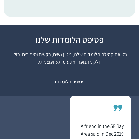
התחלתי לפני 8 שנים
פסיפס הלומדות שלנו
במדרשה. לאחרונה
סיימתי מסכת תענית
גלי את קהילת הלומדות שלנו, מגוון נשים, רקעים וסיפורים. כולן
בלמידה עצמית ועכשיו
חלק מתנועה ומסע מרגש ועוצמתי.
לקראת סיום מסכת
דניאלה ברוכים
מגילה.
רעננה, ישראל
פסיפס הלומדות
A friend in the SF Bay
Area said in Dec 2019