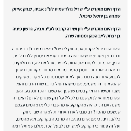
הדף היום מוקדש ע”י שריל גולדשמיט לע”נ אביה, יצחק אייזק
שמחה בן יחיאל מיכאל.
הדף היום מוקדש ע”י רון ושירה קרבס לע”נ אביה, גרשון פיניה
בן יצחק לייב הכהן ומנוחה שרה.
האם אדם יכול לקחת את החוק לידיים? באילו נסיבות? רב יהודה
ורב נחמן מסכימים שאם יהיה הפסד כספי אם ימתין ללכת לבית
הדין, אז מותר לקחת את החוק לידיים, אבל אם לא, הם חלוקים.
רב יהודה אוסר ורב חמנן מתיר. מובאים מספר מקורות בניסיון
לקבוע איזו דעה נכונה, אך לאחר שמנתחים כל מקור, מסיקים
שהוא אינו חד משמעי. אם מישהו הפיל כד ברשות הרבים והוא
נשבר ומישהו החליק במים שנשפך או משברי הכד ונפצע, האם
האדם אחראי לנזק שנגרם לכלי? על נזק שנגרם לאדם? האם זה
משנה אם הנזק היה מהקרקע או מהשברי כלי או מהמים עצמם
שנשפכו מהכד? רב מגביל את האחריות למקרה שבו ניזוק
כלי/בגדים, כי אם אדם נפגע, זה מחבטה בקרקע, ולא מהמים,
ועל זה פטור כי הקרקע לא שייכת לבעל הכד. אולם שמואל רואה