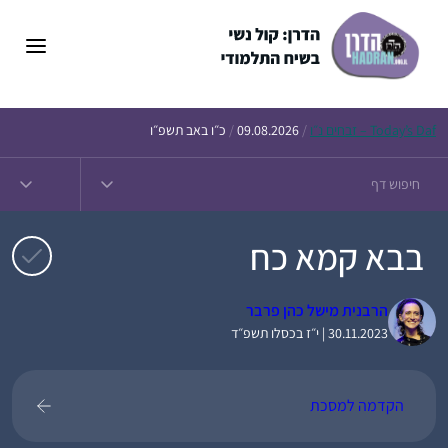
דלג
תוכן
Daf – זבחים נ״ו
Today’s
/
09.08.2026
/
כ״ו באב תשפ״ו
בבא קמא כח
הרבנית מישל כהן פרבר
30.11.2023 | י״ז בכסלו תשפ״ד
הקדמה למסכת