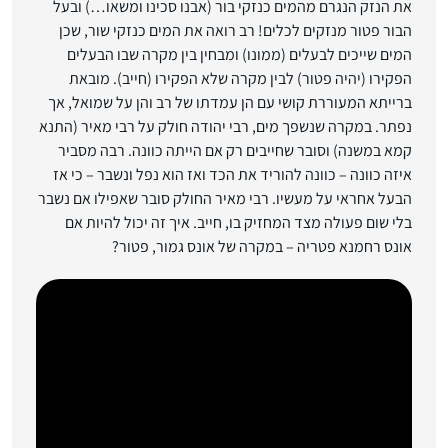
את הנזק הנגרם מהמים כנזקי בור (אבנו סכינו ומשאו…) ובעל
הבור פטור מנזקים לכלים! רב רואה את המים כנזקי שור, שכן
המים שייכים לבעלים (ממונו) ומבחין בין מקרה שבו הבעלים
הפקירו (יהיה פטור) לבין מקרה שלא הפקירו (חייב). מובאת
ברייתא המעוררת קושי עם הן עמדתו של רב והן על שמואל, אך
נפתר. במקרה שנשפך מים, רבי יהודה חולק על רבי מאיר (התנא
קמא במשנה) וסובר שחייבים רק אם הייתה כוונה. רבה מסביר
איזה כוונה – כוונה להוריד את הכד ואז הוא נפל ונשבר – כי אז
הבעל אחראי על מעשיו. רבי מאיר החולק סובר שאפילו אם נשבר
בלי שום פעולה מצד המחזיק בו, חייב. איך זה יכול להיות אם
אונס רחמנא פטריה – במקרה של אונס גמור, פטור?