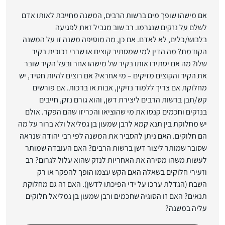
אם מישהו שופך מים ברשות הרבים, המשנה מחייבת לאותו אדם
לשלם על נזקים שנגרמו. רב שוב מגביל זאת לפגיעה
בלבוש/כלים, לא לאדם. אם כן, מה מוסיפה משנה זו על המשנה
הקודמת? מה הדין למי שמסתיר קוצים או שברי זכוכית בקיר
שלו? מה אם יסתירו אותו בקיר של מישהו אחר ובעל הקיר שובר
את הקיר והקוצים מזיקים – מי אחראי? אם רוצים להיות חסיד, יש
מחלוקת אם צריך ללמוד נזיקין, אבות או ברכות. אם פורשים
קש/תבן ברשות הרבים ליצירת דשן, והוא גורם נזק, חייבים
בנזקים וחכמים קנסו את מי שהוציאו והכריזו שהם הפקר. אולם
יש מחלוקת בין תנא קמא לרבן שמעון בן גמליאל ולא ברור על מה
הם חלוקים. האם ניתן להסביר את המשנה לפי רבי יהודה שנראה
שסובר שמותר ליצור דשן ברשות הרבים? האם העובדה שמותר
לעשות משהו מסירה את האחריות לנזק שהוא עלול לגרום? רב
וזעירי חלוקים בשאלה האם הקש עצמו הופך להפקר או רק
השבח (הגדלת ערכו על ידי הפיכתו לדשן). האם זה גם מחלוקת
תנאים? האם זו הסוגיה שחכמים ורבן שמעון בן גמליאל חלוקים
עליה במשנה?