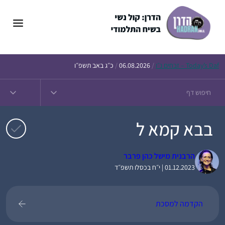
דלג
תוכן
Daf – זבחים נ״ו
Today’s
/
06.08.2026
/
כ״ג באב תשפ״ו
בבא קמא ל
הרבנית מישל כהן פרבר
01.12.2023 | י״ח בכסלו תשפ״ד
הקדמה למסכת