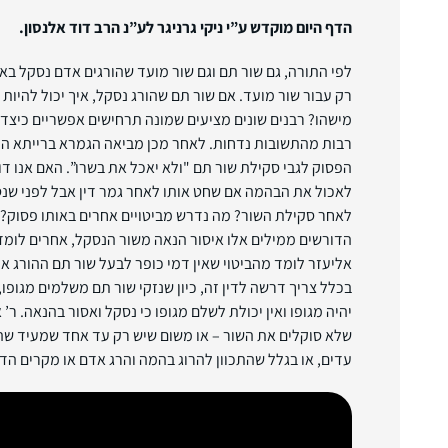
הדף היום מוקדש ע”י ניקי גרניגר לע”נ הרב דוד אלנסון.
לפי התורה, גם שור תם וגם שור מועד שהורגים אדם נסקל בא
רק עבור שור מועד. אם שור תם שהורג נסקל, איך יכול להיות
מישהו? רבנים שונים מציעים שמונה תרחישים אפשריים כיצד 
רבות מהתשובות נדחות. לאחר מכן מביאה הגמרא ברייתא 
הפסוק לגבי סקילת שור תם "ולא יאכל את בשרו”. האם אנו ד
לאכול את הבהמה אם שחט אותו לאחר גמר דין אבל לפני שנס
לאחר סקילת השור? מה נדרש מביטויים אחרים באותו פסוק? "
הדורשים ממילים אלו איסור הנאה משור הנסקל, אחרים לומדי
אליעזר לומד מהביטוי שאין דמי כופר לבעל שור תם ההורג א
בכלל צריך דרשה לדין זה, כיון שנזקי שור תם משלמים מגופו
יהיה מגופו ואין יכולת לשלם מגופו כי נסקל ואסור בהנאה. ר
שלא סוקלים את השור – או משום שיש רק עד אחד שמעיד שהרג
עדים, או בגלל שהתכוון להרוג בהמה והרג אדם או מקרים הדומ