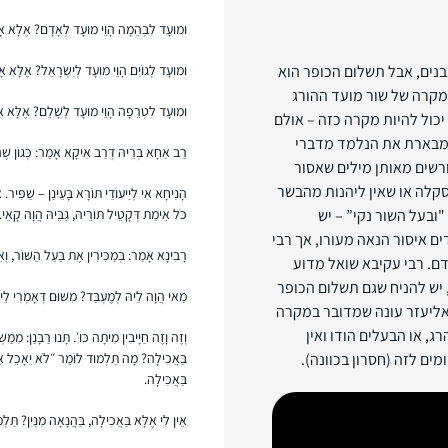
וּמוּעָד לִבְהֵמָה הָוֵי מוּעָד לְאָדָם? אֶלָּא אָמַר
בנים, אבל תשלום הכופר הוא
וּמוּעָד לְגוֹיִם הָוֵי מוּעָד לְיִשְׂרָאֵל? אֶלָּא אָמ
 מקרה של שור מועד ההורג
וּמוּעָד לִטְרֵפָה הָוֵי מוּעָד לְשָׁלֵם? אֶלָּא אָ
יכול להיות מקרה כזה – אולם
המבארת את הנלמד מדברי
רַב אַחָא בְּרֵיהּ דְּרַב אִיקָא אָמַר: כְּגוֹן שֶׁהוּ
ורשים מאותן מילים שאסור
קלה או שאין ליהנות מהבשר
הָנִיחָא אִי לְיַיעוֹדֵי תּוֹרָא בָּעֵינַן – שַׁפִּיר. א
ובעל השור נקי” – יש
כֹּל אֵימַת דְּקָטֵיל תּוֹרֵיהּ, גַּבֵּיהּ הֲוָה קָאֵי.
ם איסור הנאה מעורו, אך רבי
רָבִינָא אָמַר: בְּמַכִּירִין אֶת בַּעַל הַשּׁוֹר, וְאֵ
דם. רבי עקיבא שואל מדוע
, יש להניח שגם תשלום הכופר
מַאי הֲוָה לֵיהּ לְמֶעְבַּד? מִשּׁוּם דְּאָמְרִי לֵיהּ: 
’ אליעזר עונה שמדובר במקרה
, או הבעלים הודו ואין
וְזֶה וָזֶה חַיָּיבִין מִיתָה כּוּ׳. תָּנוּ רַבָּנַן: מִ
ים לזה (חסרון בכוונה).
בַּאֲכִילָה? מָה תַּלְמוּד לוֹמַר ״לֹא יֵאָכֵל אֶת 
בַּאֲכִילָה.
אֵין לִי אֶלָּא בַּאֲכִילָה, בַּהֲנָאָה מִנַּיִן? תַּלְ