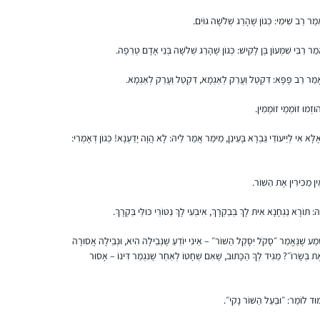
חברותא ללימוד מסכת ראש השנה והציע לי.
 רַב שִׁימִי: כְּגוֹן שֶׁהָרַג שְׁלֹשָׁה גּוֹיִם.
החברותא היתה מאתגרת טכנית ורוב הזמן
ַר רַבִּי שִׁמְעוֹן בֶּן לָקִישׁ: כְּגוֹן שֶׁהָרַג שְׁלֹשָׁה בְּנֵי אָדָם טְרֵפָה.
נעשתה דרך הטלפון, כך שבסיום המסכת נפרדו
דרכינו. אחי חזר ללמוד לבד, אבל אני כבר
שולמית סבן
מַר רַב פָּפָּא: דִּקְטַל וַעֲרַק לְאַגְמָא, דִּקְטַל וַעֲרַק לְאַגְמָא.
נכבשתי בקסם הגמרא ושכנעתי את האיש שלי
נוקדים, ישראל
להצטרף אלי למסכת ביצה. מאז המשכנו הלאה,
זְמוּ זוֹמְמֵי זוֹמְמִין.
ועכשיו אנחנו מתרגשים לקראתו של סדר נשים!
ֶלָּא אִי לְיַיעוֹדֵי גַּבְרָא בָּעֵינַן, מֵימַר אֲמַר לֵיהּ: לָא הֲוָה יָדַעְנָא! כְּגוֹן דְּאָמְרִי:
ין מַכִּירִין אֶת הַשּׁוֹר.
תּוֹרָא נַגְחָנָא אִית לָךְ בְּבַקְרָךְ, אִיבְּעִי לָךְ נַטּוֹרֵי כּוּלֵּי בַּקְרָךְ.
התחלתי בסיום הש”ס, יצאתי באורות. נשברתי
פעמיים, ובשתיהם הרבנית מישל עודדה להמשיך
מַּשְׁמַע שֶׁנֶּאֱמַר ״סָקֹל יִסָּקֵל הַשּׁוֹר״ – אֵינִי יוֹדֵעַ שֶׁנְּבֵילָה הִיא, וּנְבֵילָה אֲסוּרָה
איפה שכולם בסבב ולהשלים כשאוכל, וכך עשיתי
בְּשָׂרוֹ״? מַגִּיד לְךָ הַכָּתוּב, שֶׁאִם שְׁחָטוֹ לְאַחַר שֶׁנִּגְמַר דִּינוֹ – אָסוּר
וכיום השלמתי הכל. מדהים אותי שאני לומדת כל
יום קצת, אפילו בחדר הלידה, בבידוד או בחו”ל.
קרן וינגרטן שרינגטון
מוּד לוֹמַר: ״וּבַעַל הַשּׁוֹר נָקִי״.
לאט לאט יותר נינוחה בסוגיות. לא כולם מבינים
מודיעין, ישראל