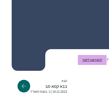
אחרי מסכת אחת כבר היה קשה להפסיק…
נעה גלנט
ירוחם, ישראל
?
להקדשת לימוד
התחלתי מחוג במסכת קידושין שהעבירה הרבנית
רייסנר במסגרת בית המדרש כלנה בגבעת
שמואל; לאחר מכן התחיל סבב הדף היומי אז
הבא
בבא קמא מב
הצטרפתי. לסביבה לקח זמן לעכל אבל היום
14.12.2023 | ב׳ בטבת תשפ״ד
כולם תומכים ומשתתפים איתי. הלימוד לעתים
אביגיל כריסי
מעניין ומעשיר ולעתים קשה ואף הזוי… אך אני
ראש העין, ישראל
ממשיכה קדימה. הוא משפיע על היומיום שלי