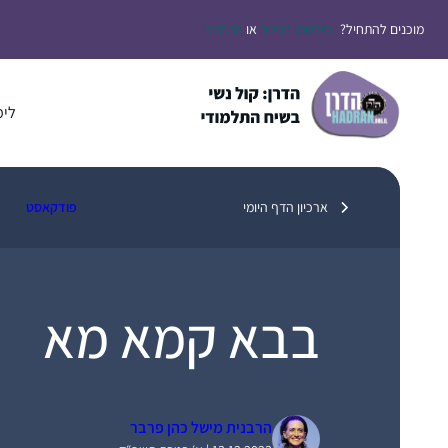
דלג
מוכנים להתחיל?
הירשמו בחינם
או
התחברו
תוכן
לימ
ארכיון הדף היומי
פודקאסט
בבא קמא מא
הרבנית מישל כהן פרבר