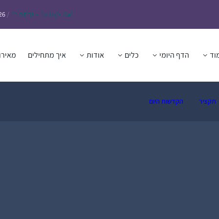
Daf – זבחים נ״ו
Today’s
/
26
וד
הדף היומי
כלים
אודות
איך מתחילים
מאירו
תקציר
הקדשות היום