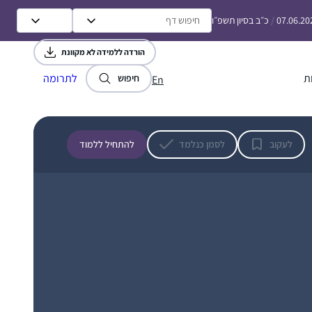
יום (בד”כ מהרב יוני גוטמן) וקוראת ומצטרפת
לסיומים של הדרן. גם מקפידה על דף משלהן
07.06.20
/
כ״ב בסיון תשפ״ו
(ונהנית מאד).
הורדה ללמידה לא מקוונת
התחלתי ללמוד את הדף היומי מעט אחרי שבני
ת
לתרומה
חיפוש
En
הקטן נולד. בהתחלה בשמיעה ולימוד באמצעות
השיעור של הרבנית שפרבר. ובהמשך העזתי
וקניתי לעצמי גמרא. מאז ממשיכה יום יום ללמוד
לעקוב
לסמן כנלמד
להתחיל ללמוד
עצמאית, ולפעמים בעזרת השיעור של הרבנית,
אלירז בלאו
כל יום. כל סיום של מסכת מביא לאושר גדול
מעלה מכמש, ישראל
וסיפוק. הילדים בבית נהיו חלק מהלימוד, אני
משתפת בסוגיות מעניינות ונהנית לשמוע את
דעתם.
התחלתי ללמוד לפני כשנתיים בשאיפה לסיים
לראשונה מסכת אחת במהלך חופשת הלידה.