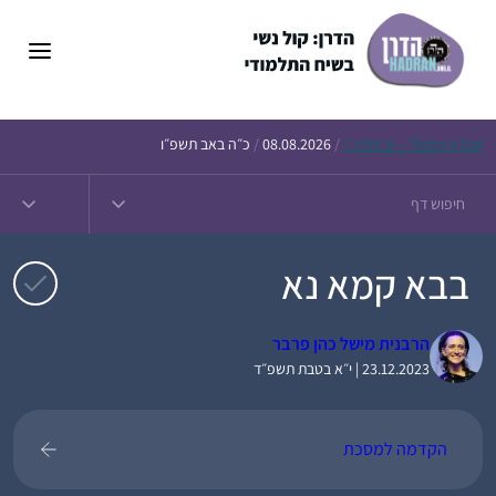
דלג
תוכן
Daf – זבחים נ״ו
Today’s
/
08.08.2026
/
כ״ה באב תשפ״ו
בבא קמא נא
הרבנית מישל כהן פרבר
23.12.2023 | י״א בטבת תשפ״ד
הקדמה למסכת