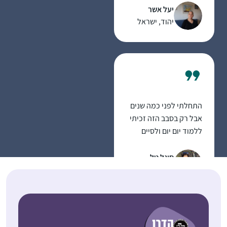
לשמוע את דעתם.
משתדלת ללמוד מכל
יעל אשר
ההסכתים הנוספים שיש
יהוד, ישראל
באתר הדרן. אני עורכת
כל סיום מסכת שיעור
בביתי לכ20 נשים
שמחכות בקוצר רוח
למפגשים האלו.
התחלתי לפני כמה שנים
אבל רק בסבב הזה זכיתי
ללמוד יום יום ולסיים
מסכתות
סיגל טל
רעננה, ישראל