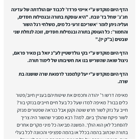
הדף היום מוקדש ע”י איימי פרדז’ לכבוד יום הולדתה של עדינה
חג’ג’ שחל בז’ טבת. "היא עוסקת בתורה ובגמילות חסדים,
ועליה ניתן לומר ‘אשריכם זרעי כל מים, משלחי רגל השור
והחמור’: כל העוסק בתורה ובגמילות חסדים, זוכה לנחלת שני
שבטים (ב”ק יז).”
הדף היום מוקדש ע”י בקי גולדשטיין לע”נ יואל בן מאיר פראם,
ניצול שואה שהשריש בנו את חשיבותו של לימוד תורה.
הדף היום מוקדש ע”י יעל קלמפנר לרפואת שרה שושנה בת
שרה.
מאיפה דרשו ר’ יהודה וחכמים את שיטותיהם בעניין חיוב/פטור
כלים בבור? מאיפה למדו שעל כל בעל חיים חייבים בנזקי בור?
חייב על נזק לשור חרש שוטה וקטן אבל כנראה שפטורים מנזק
לשור פיקח שהולך ביום. למה? רבא מסביר שהשור היה צריך
להסתכל לאן הוא הולך. המשנה מביאה כל מיני מקרים אחרים
בתורה שכתוב בהמה בכלל או בהמה ספציפי והכוונה לכל בעלי