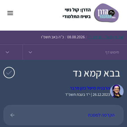
דלג
תוכן
Daf – זבחים נ״ו
Today’s
/
08.08.2026
/
כ״ה באב תשפ״ו
בבא קמא נד
הרבנית מישל כהן פרבר
26.12.2023 | י״ד בטבת תשפ״ד
הקדמה למסכת