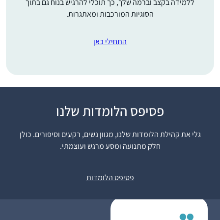
ללמידה בקצב וברמה שלך, כך תוכלי להרגיש בנוח גם בתוך
הסוגיות המורכבות ומאתגרות.
התחילי כאן
התחלתי ללמוד בעידוד
פסיפס הלומדות שלנו
שתי חברות אתן למדתי
בעבר את הפרק היומי
גלי את קהילת הלומדות שלנו, מגוון נשים, רקעים וסיפורים. כולן
במסגרת 929.
חלק מתנועה ומסע מרגש ועוצמתי.
בבית מתלהבים מאוד
מרים ונגרובר
ובשבת אני לומדת את
אפרת, ישראל
פסיפס הלומדות
הדף עם בעלי שזה
מפתיע ומשמח מאוד!
לימוד הדף הוא חלק
בלתי נפרד מהיום שלי.