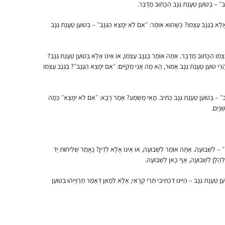
נָּב״ – בְּטוֹעֵן טַעֲנַת גַּנָּב הַכָּתוּב מְדַבֵּר.
בתחושה של מלאות ומתוך התכווננות נכונה
אפרת, ישראל
יותר.
ֶלָּא בְּגַנָּב עַצְמוֹ? כְּשֶׁהוּא אוֹמֵר: ״אִם לֹא יִמָּצֵא הַגַּנָּב״ – בְּטוֹעֵן טַעֲנַת גַּנָּב
הלימוד של הדף היומי ממלא אותי בתחושה של
חיבור עמוק לעם היהודי ולכל הלומדים בעבר
עַצְמוֹ הַכָּתוּב מְדַבֵּר. אַתָּה אוֹמֵר בְּגַנָּב עַצְמוֹ, אוֹ אֵינוֹ אֶלָּא בְּטוֹעֵן טַעֲנַת גַּנָּב?
ובהווה.
ֵי טוֹעֵן טַעֲנַת גַּנָּב אָמוּר, הָא מָה אֲנִי מְקַיֵּים: ״אִם יִמָּצֵא הַגַּנָּב״? בְּגַנָּב עַצְמוֹ
ָּב״ – בְּטוֹעֵן טַעֲנַת גַּנָּב כְּתִיב. מַאי מַשְׁמַע? אָמַר רָבָא: ״אִם לֹא יִמָּצֵא״ כְּמָה
התחלתי ללמוד לפני כשנתיים בשאיפה לסיים
ְנַיִם.
לראשונה מסכת אחת במהלך חופשת הלידה.
אחרי מסכת אחת כבר היה קשה להפסיק…
ם״ – לִשְׁבוּעָה. אַתָּה אוֹמֵר לִשְׁבוּעָה, אוֹ אֵינוֹ אֶלָּא לְדִין? נֶאֱמַר שְׁלִיחוּת יָד
נעה גלנט
ְהַלָּן לִשְׁבוּעָה, אַף כָּאן לִשְׁבוּעָה.
ירוחם, ישראל
ן טַעֲנַת גַּנָּב – הַיְינוּ דִּכְתִיבִי תְּרֵי קְרָאֵי; אֶלָּא לְמַאן דְּאָמַר תַּרְוַיְיהוּ בְּטוֹעֵן