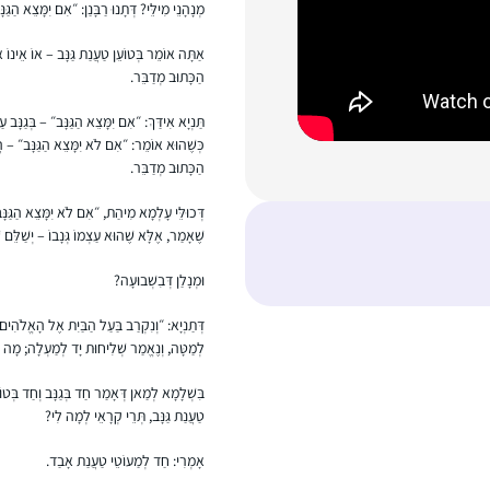
מְנָהָנֵי מִילֵּי? דְּתָנוּ רַבָּנַן: ״אִם יִמָּצֵא הַגַּ
אַתָּה אוֹמֵר בְּטוֹעֵן טַעֲנַת גַּנָּב – אוֹ אֵינוֹ א
הַכָּתוּב מְדַבֵּר.
תַּנְיָא אִידַּךְ: ״אִם יִמָּצֵא הַגַּנָּב״ – בְּגַנָּב 
כְּשֶׁהוּא אוֹמֵר: ״אִם לֹא יִמָּצֵא הַגַּנָּב״ – הֲר
הַכָּתוּב מְדַבֵּר.
דְּכוּלֵּי עָלְמָא מִיהַת, ״אִם לֹא יִמָּצֵא הַגַּנ
שֶׁאָמַר, אֶלָּא שֶׁהוּא עַצְמוֹ גְּנָבוֹ – יְשַׁלֵּם שׁ
וּמְנָלַן דְּבִשְׁבוּעָה?
דְּתַנְיָא: ״וְנִקְרַב בַּעַל הַבַּיִת אֶל הָאֱלֹהִי
לְמַטָּה, וְנֶאֱמַר שְׁלִיחוּת יָד לְמַעְלָה; מָה ל
בִּשְׁלָמָא לְמַאן דְּאָמַר חַד בְּגַנָּב וְחַד בְּטוֹעֵ
טַעֲנַת גַּנָּב, תְּרֵי קְרָאֵי לְמָה לִי?
אָמְרִי: חַד לְמַעוֹטֵי טַעֲנַת אָבַד.