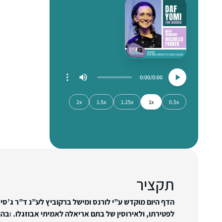
0:00
0:00
2x
1.5x
1.25x
1x
0.5x
תקציר
הדף היום מוקדש ע”י לורנס ומישל ברקוביץ לע”נ ד”ר ג’סי
לפטירתו, ולאירוסין של בתם אריאלה לאמיתי אבוזגלו.
ו
בהו