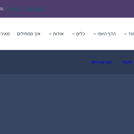
Daf – זבחים נ״ו
Today’s
/
26
וד
הדף היומי
כלים
אודות
איך מתחילים
מאירו
תקציר
הקדשות היום