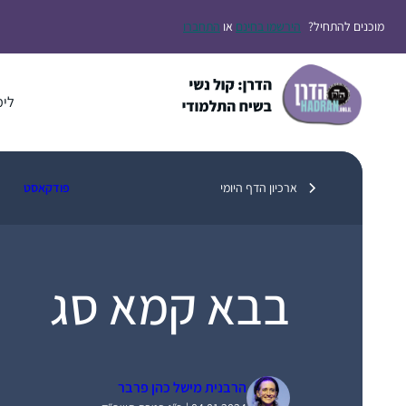
דלג
מוכנים להתחיל?
הירשמו בחינם
או
התחברו
תוכן
לימ
ארכיון הדף היומי
פודקאסט
בבא קמא סג
הרבנית מישל כהן פרבר