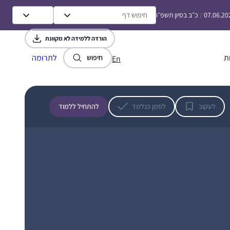
כמו שרואים בתמונה אני ממשיכה ללמוד גם היום
07.06.20
/
כ״ב בסיון תשפ״ו
ואפילו במחלקת יולדות אחרי לידת ביתי
השלישית.
הורדה ללמידה לא מקוונת
ת
לתרומה
חיפוש
En
התחלתי ללמוד גמרא בבית הספר בגיל צעיר
והתאהבתי. המשכתי בכך כל חיי ואף היייתי מורה
לגמרא בבית הספר שקד בשדה אליהו (בית
לעקוב
לסמן כנלמד
להתחיל ללמוד
הספר בו למדתי בילדותי)בתחילת מחזור דף יומי
הנוכחי החלטתי להצטרף ובע”ה מקווה להתמיד
אריאלה ביגמן
ולהמשיך. אני אוהבת את המפגש עם הדף את
מעלה גלבוע, ישראל
"דרישות השלום ” שמקבלת מקשרים עם דפים
אחרים שלמדתי את הסנכרון שמתחולל בין
התכנים.