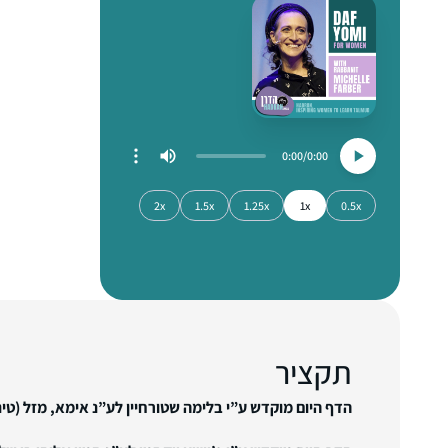
0:00
0:00
2x
1.5x
1.25x
1x
0.5x
תקציר
הדף היום מוקדש ע”י בלימה שטורחיין לע”נ אימא, מזל (טינ