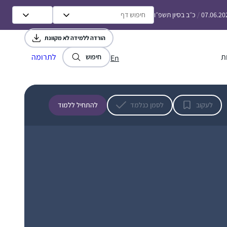
שלא היה כל כך מקובל בימים אלה, היה די
07.06.20
/
כ״ב בסיון תשפ״ו
ספוראדי. אחרי "ההתגלות” בבנייני האומה
התחלתי ללמוד בעיקר בדרך הביתה למדתי
דבי גביר
הורדה ללמידה לא מקוונת
מפוקקטסים שונים. לאט לאט ראיתי שאני תמיד
חשמונאים, ישראל
חוזרת לרבנית מישל פרבר. באיזה שהוא שלב
ת
לתרומה
חיפוש
En
התחלתי ללמוד בזום בשעה 7:10 .
היום "אין מצב” שאני אתחיל את היום שלי ללא
לימוד עם הרבנית מישל עם כוס הקפה שלי!!
לעקוב
לסמן כנלמד
להתחיל ללמוד
"
גם אני התחלתי בסבב הנוכחי וב””ה הצלחתי
לסיים את רוב המסכתות . בזכות הרבנית מישל
משתדלת לפתוח את היום בשיעור הזום בשעה
6:20 .הלימוד הפך להיות חלק משמעותי בחיי ויש
רונית שביט
ימים בהם אני מצליחה לחזור על הדף עם
נתניה, ישראל
מלמדים נוספים ששיעוריהם נמצאים במרשתת.
שמחה להיות חלק מקהילת לומדות ברחבי