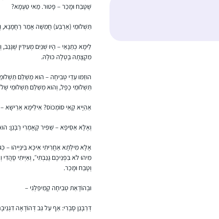
שֶׁטָּבַח וּמָכַר – פָּטוּר. מַאי טַעְמָא?
תַּשְׁלוּמֵי (אַרְבַּע) חֲמִשָּׁה אָמַר רַחֲמָנָא, וְל
לֵימָא כְּתַנָּאֵי – הָיוּ שְׁנַיִם מְעִידִין שֶׁגָּנַב, 
מִקְצָתָהּ בָּטְלָה כּוּלָּהּ.
הוּזַּמּוּ עֵדֵי טְבִיחָה – הוּא מְשַׁלֵּם תַּשְׁלוּמֵי
תַּשְׁלוּמֵי כֶפֶל, וְהוּא מְשַׁלֵּם תַּשְׁלוּמֵי שְׁלֹש
אַהֵיָיא קָאֵי סוֹמְכוֹס? אִילֵּימָא אַרֵישָׁא – ל
וְאֶלָּא אַסֵּיפָא – שַׁפִּיר קָאָמְרִי רַבָּנַן: הוּא 
אֶלָּא מִילְּתָא אַחֲרִיתִי אִיכָּא בֵּינַיְיהוּ – כְּגוֹן
מִיהוּ לֹא בִּפְנֵיכֶם גָּנַבְתִּי״, וְאַיְיתִי סָהֲדִי וְא
וְטָבַח וּמָכַר.
וּבְהוֹדָאַת טְבִיחָה קָמִיפַּלְגִי –
דְּרַבָּנַן סָבְרִי: אַף עַל גַּב דְּהוֹדָאָה דִגְ