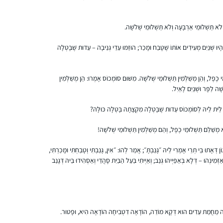
נכבשתי בקסם הגמרא ושכנעתי את האיש שלי
נוקדים, ישראל
להצטרף אלי למסכת ביצה. מאז המשכנו הלאה,
ועכשיו אנחנו מתרגשים לקראתו של סדר נשים!
ֹא תַּשְׁלוּמֵי אַרְבָּעָה וְלֹא תַּשְׁלוּמֵי שְׁלֹשָׁה.
וְהָיוּ שְׁנַיִם מְעִידִים אוֹתוֹ שֶׁטָּבַח וּמָכַר; הוּזַּמּוּ עֵדֵי גְנֵיבָה – עֵדוּת שֶׁבָּטְלָה
 כֶפֶל, וְהֵן מְשַׁלְּמִין תַּשְׁלוּמֵי שְׁלֹשָׁה. מִשּׁוּם סוֹמְכוֹס אָמְרוּ: הֵן מְשַׁלְּמִין
ָׁה לַפָּר וּשְׁנַיִם לָאַיִל.
התחלתי ללמוד בשנת המדרשה במגדל עוז,
בינתיים נהנית מאוד מהלימוד ומהגמרא, מעניין
ֵית לֵיהּ לְסוֹמְכוֹס עֵדוּת שֶׁבָּטְלָה מִקְצָתָהּ בָּטְלָה כּוּלָּהּ?
ומשמח מאוד!
מְשַׁלֵּם תַּשְׁלוּמֵי כֶפֶל, וְהֵם מְשַׁלְּמִין תַּשְׁלוּמֵי שְׁלֹשָׁה!
משתדלת להצליח לעקוב כל יום, לפעמים
משלימה קצת בהמשך השבוע.. מרגישה שיש עוגן
אוריה קסנר
 דְּאָתוּ בֵּי תְרֵי אָמְרִי לֵיהּ ״גָּנַבְתָּ״; אֲמַר לְהוּ: ״אִין, גָּנַבְתִּי וְטָבַחְתִּי וּמָכַרְתִּי,
מקובע ביום שלי והוא משמח מאוד!
חיפה , ישראל
ַזְּמִינְהוּ – דְּלָא בְּאַפַּיְיהוּ גְּנַב; וְאַיְיתִי בַּעַל הַבַּיִת סָהֲדֵי וְאַסְהִידוּ בֵּיהּ דְּגָנַב
נֵיבָה מֵחֲמַת עֵדִים הוּא דְּקָא מוֹדֵה, הוֹדָאָה דִטְבִיחָה הוֹדָאָה הִיא, וּפָטוּר.