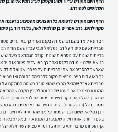
הדף היום מוקדש ע”י ג’ושוע ווקסמן לע”נ חמיו אליהו בן שלמ
השלושים לפטירתו.
הדף היום מוקדש לרפואת כל הפצועים מהפיגוע ברעננה את
מקהילתינו, נדב אפריים בן שולמית לאה, גלעד דוד
בן סימה 
רב הונא לימד בשם רב שמודה בקנס ואחר כך באו עדים פטור
מברייתא עם סיפור על רבן גמליאל וטבי עבדו ששם הודה רב 
ברייתות שונות עם נוסחאות שונות. קודם הגמרא מציעה שיש מ
בנושא שלנו – מודה בקנס ואחר כך באו עדים פטור או חייב אך
שאפשר להסביר את שתי הברייתות על פי רב. שמואל חולק על
כך באו עדים חייב. מביאים מקור לדבריהם בתורה ואז מביאי
מברייתא אבל שמואל מתרץ שהוא סובר כשיטה החולקת על ת
המנונא מצמצם את דעתו של רב ומחלק בין מקרה שההודאה גו
שיצטרך לשלם את הקרן) שיהיה פטור אפילו אם באו עדים לבי
ממון בכלל (כגון שטבח). שיהיה חייב אם באו עדים. רבא מקש
רבן גמליאל ששם הבנו שפטור על אף שהודאתו לא חייב רבן ג
בשם ר’ יוחנן אותו חילוק שקבע רב המנונא. ורב אשי מביא הו
אך הוכחתו מהברייתא נדחתה. הגמרא מציעה שהחילוק של רב