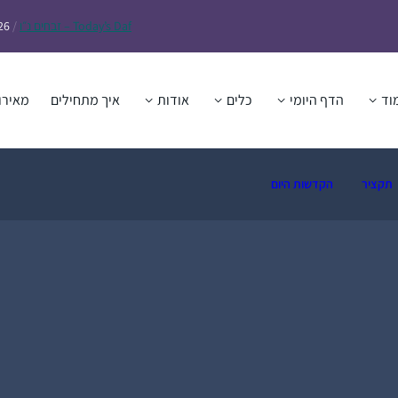
Daf – זבחים נ״ו
Today’s
/
26
וד
הדף היומי
כלים
אודות
איך מתחילים
מאירו
תקציר
הקדשות היום