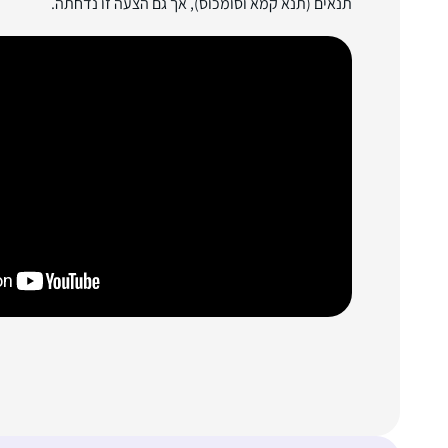
תנאים (תנא קמא וסומכוס), אך גם הצעה זו נדחתה.