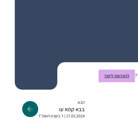
העולם. ובמיוחד לשמש דוגמה לנכדותיי שאי””ה
יגדלו לדור שלימוד תורה לנשים יהיה משהו
שבשגרה. "
סיום השס לנשים נתן לי מוטביציה להתחיל
ללמוד דף יומי. עד אז למדתי גמרא בשבתות
ועשיתי כמה סיומים. אבל לימוד יומיומי זה שונה
לגמרי ופתאום כל דבר שקורה בחיים מתקשר
לדף היומי.
קרן פוגל
?
להקדשת לימוד
רתמים, ישראל
הבא
בבא קמא עו
17.01.2024 | ז׳ בשבט תשפ״ד
שמעתי על הסיום הענק של הדף היומי ע”י נשים