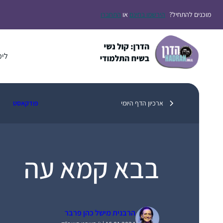
דלג
מוכנים להתחיל?
הירשמו בחינם
או
התחברו
תוכן
לימ
ארכיון הדף היומי
פודקאסט
בבא קמא עה
הרבנית מישל כהן פרבר