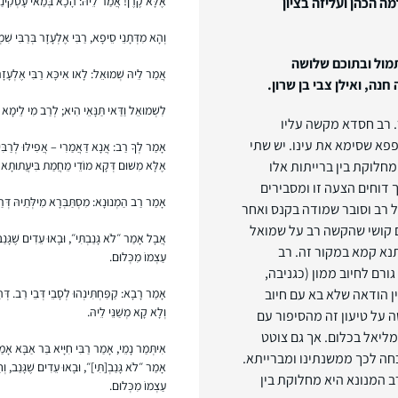
אֶלָּא קֶרֶן! אֲמַר לֵיהּ: הָכָא בְּמַאי עָסְקִינַן 
ה הכהן ועליזה בציון
וְהָא מִדְּתָנֵי סֵיפָא, רַבִּי אֶלְעָזָר בְּרַבִּי שִׁ
מול ובתוכם שלושה
אֲמַר לֵיהּ שְׁמוּאֵל: לָאו אִיכָּא רַבִּי אֶלְעָזָר בְּ
חנה, ואילן צבי בן שרון.
לִשְׁמוּאֵל וַדַּאי תַּנָּאֵי הִיא; לְרַב מִי לֵימָא 
. רב חסדא מקשה עליו
פפא שסימא את עינו. יש שתי
אָמַר לְךָ רַב: אֲנָא דַּאֲמַרִי – אֲפִילּוּ לְרַבִּי 
חלוקת בין ברייתות אלו
אֶלָּא מִשּׁוּם דְּקָא מוֹדֵי מֵחֲמַת בִּיעֲתוּתָא ד
 דוחים הצעה זו ומסבירים
אָמַר רַב הַמְנוּנָא: מִסְתַּבְּרָא מִילְּתֵיהּ דְּרַב 
 רב וסובר שמודה בקנס ואחר
ם קושי שהקשה רב על שמואל
אֲבָל אָמַר ״לֹא גָּנַבְתִּי״, וּבָאוּ עֵדִים שֶׁגָּנַב
נא קמא במקור זה. רב
עַצְמוֹ מִכְּלוּם.
רם לחיוב ממון (כגניבה,
ן הודאה שלא בא עם חיוב
אָמַר רָבָא: קַפַּחְתִּינְהוּ לְסָבֵי דְּבֵי רַב. דּ
וְלָא קָא מְשַׁנֵּי לֵיהּ.
ה על טיעון זה מהסיפור עם
מליאל בכלום. אך גם צוטט
אִיתְּמַר נָמֵי, אָמַר רַבִּי חִיָּיא בַּר אַבָּא אָמַר 
כחה לכך ממשנתינו ומברייתא.
אָמַר ״לֹא גָּנַבְ[תִּי]״, וּבָאוּ עֵדִים שֶׁגָּנַב, וְ
 המנונא היא מחלוקת בין
עַצְמוֹ מִכְּלוּם.