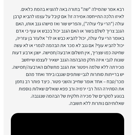
רבא אמר שהמילה "שה” בתורה באה להוציא בהמת כלאים.
לאיזו הלכה התייחסה אמירה זו? אם קיבל על עצמו להביא קרבן
עולה ("הרי עלי עולה”), והפריש שור ואז מישהו גנב אותו, האם
הגנב צריך לשלם בשור או האם הגנב יכול בכבש או עוף כי אדם
באומר הרי עלי עולה, יכול להביא כבש או לר’ אלעזר בן עזריה,
יכול להביא עוף? אם גנב לא מכר את הבהמה לגמרי או לא עשה
שחיטה כמו שצריך, אין תשלום ארבעה/חמישה. ישנן ארבע דעות
שונות לגבי איזה חלק מהבהמה הגנב ישאיר לעצמו שייחשב
מכירתה ללא שלמה ויפטור את הגנב מתשלום הארבעה/חמישה.
יש ברייתות סותרות לגבי שותפים שגנבו ביחד ואחד מהם
מכר/טבח – אחד אומר שחייב והשני פטור. כיצד פותר רב נחמן
את הסתירה הזו? רבי ירמיה ורב פפא שואלים שאלות נוספות
בנוגע למקרים של מכירה חלקית של הבהמה שנגנבה.
שאלותיהם נותרות ללא תשובה.