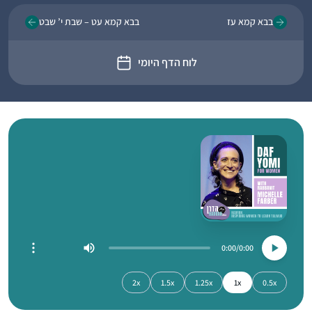
בבא קמא עז
בבא קמא עט – שבת י’ שבט
לוח הדף היומי
0:00
0:00
2x
1.5x
1.25x
1x
0.5x