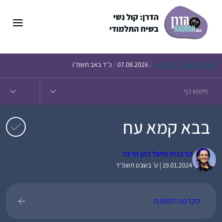
דלג
תוכן
Daf – זבחים נ״ו
Today’s
/
07.08.2026
/
כ״ד באב תשפ״ו
בבא קמא עח
הרבנית מישל כהן פרבר
19.01.2024 | ט׳ בשבט תשפ״ד
הקדמה למסכת