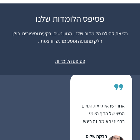
כבר סיפרתי בסיום של
פסיפס הלומדות שלנו
מועד קטן.
הלימוד מאוד משפיעה
גלי את קהילת הלומדות שלנו, מגוון נשים, רקעים וסיפורים. כולן
על היום שלי כי אני
חלק מתנועה ומסע מרגש ועוצמתי.
לומדת עם רבנית מישל
שרה ברלוביץ
על הבוקר בזום. זה נותן
ירושלים, ישראל
פסיפס הלומדות
טון לכל היום – בסיס
למחשבות שלי .זה זכות
גדול להתחיל את היום
בלימוד ובתפילה. תודה
רבה !
אחרי שראיתי את הסיום
הנשי של הדף היומי
בבנייני האומה זה ריגש
אותי ועורר בי את הרצון
רבקה שלוס
להצטרף. לא למדתי