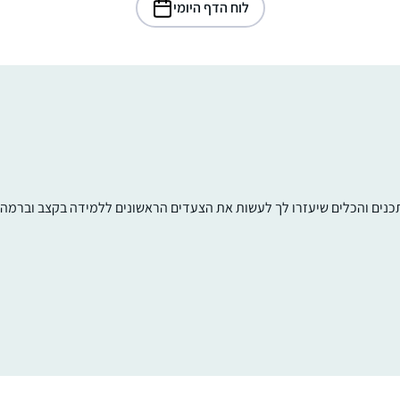
לוח הדף היומי
תכנים והכלים שיעזרו לך לעשות את הצעדים הראשונים ללמידה בקצב וברמה ש
כבר סיפרתי בסיום של מועד קטן.
הלימוד מאוד משפיעה על היום שלי כי אני
לומדת עם רבנית מישל על הבוקר בזום. זה נותן
טון לכל היום – בסיס למחשבות שלי .זה זכות
גדול להתחיל את היום בלימוד ובתפילה. תודה
שרה ברלוביץ
רבה !
ירושלים, ישראל