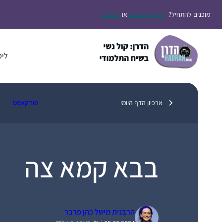
דלג
מוכנים להתחיל?
הירשמו בחינם
או
התחברו
תוכן
לימ
ארכיון הדף היומי
פודקאסט
בבא קמא צה
הרבנית מישל כהן פרבר