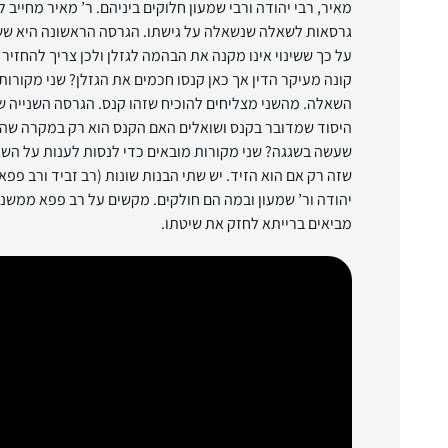
מאיר, רבי יהודה ורבי שמעון חלוקים ביניהם. ר’ מאיר מחייב 
גרסאות לשאלה שנשאלה על גישתו. הגרסה הראשונה היא שש
על כך ששינוי אינו מקנה את הבהמה לגזלן ולכן צריך להחזיר 
קונה מעיקר הדין אך כאן קנסו חכמים את הגזלן? שני מקורות
השאלה. מהשני מצליחים להוכיח שזהו קנס. הגרסה השנייה
היסוד שמדובר בקנס ושואלים האם הקנס הוא רק במקרה שהיה
שעשה בשגגה? שני מקורות מובאים כדי לנסות לענות על השא
שזה רק אם הוא הזיד. יש שתי הבנות שונות (רב זביד ורב פפא
יהודה ור’ שמעון ובמה הם חולקים. מקשים על רב פפא ממשנת
מביאים ברייתא לחזק את שיטתו.