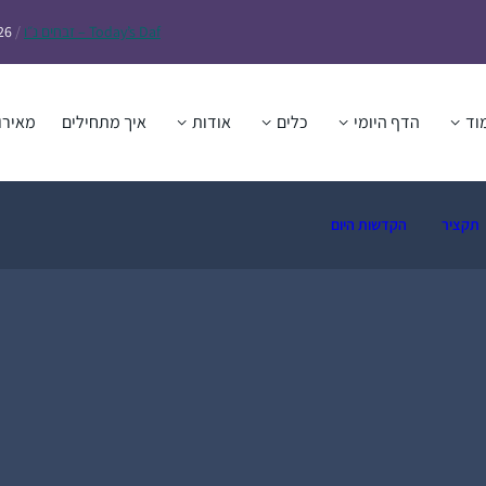
Daf – זבחים נ״ו
Today’s
/
26
וד
הדף היומי
כלים
אודות
איך מתחילים
מאירו
תקציר
הקדשות היום