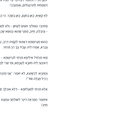
דְּמַמְחֵית לְתַרְנְגוֹלִים, וְאֶפְטְרָךְ!
לָא קַשְׁיָא; כָּאן בְּחִנָּם, כָּאן בְּשָׂכָר. כִּי הָא
מֵיתִיבִי: הַמּוֹלִיךְ חִטִּים לַטָּחוֹן – וְלֹא לְתָתָ
– וְנִיבְּלָהּ; חַיָּיב, מִפְּנֵי שֶׁהוּא כְּנוֹשֵׂא שׂ
הָהוּא מַגְרוּמְתָּא דַּאֲתַאי לְקַמֵּיהּ דְּרַב, טַרְפ
גַּבְרָא, אֲמַרוּ לֵיהּ: עֲבֵיד בָּךְ רַב תַּרְתֵּי.
מַאי תַּרְתֵּי? אִילֵימָא תַּרְתֵּי לִגְרִיעוּתָא – דְּאִיב
דְּאִיבְּעִי לֵיהּ חִיּוּבָא לְטַבָּחָא; וּמִי שְׁרֵי לְמ
וְהָתַנְיָא: לִכְשֶׁיֵּצֵא, לֹא יֹאמַר: ״אֲנִי מְזַכֶּ
רָכִיל מְגַלֶּה סּוֹד״!
אֶלָּא תַּרְתֵּי לִמְעַלְּיוּתָא – דְּלָא אוֹכְלָךְ סְ
אִיתְּמַר: הַמַּרְאֶה דִּינָר לַשּׁוּלְחָנִי וְנִמְצָא ר
חַיָּיב!