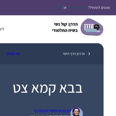
דלג
מוכנים להתחיל?
הירשמו בחינם
או
התחברו
תוכן
לימ
ארכיון הדף היומי
פודקאסט
בבא קמא צט
הרבנית מישל כהן פרבר