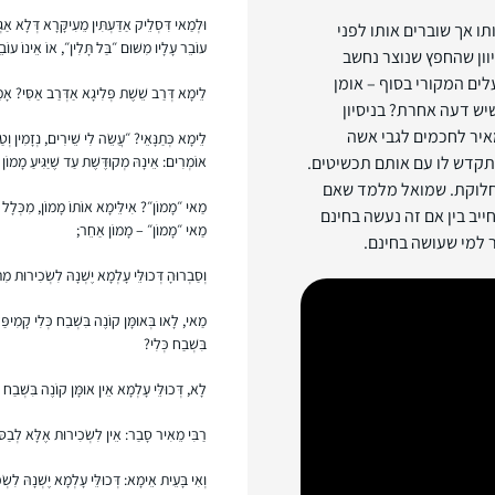
וּלְמַאי דִּסְלֵיק אַדַּעְתִּין מֵעִיקָּרָא דְּלָא אַגְ
תו אך שוברים אותו לפני
עוֹבֵר עָלָיו מִשּׁוּם ״בַּל תָּלִין״, אוֹ אֵינוֹ עוֹ
וון שהחפץ שנוצר נחשב
ים המקורי בסוף – אומן
לֵימָא דְּרַב שֵׁשֶׁת פְּלִיגָא אַדְּרַב אַסִּי? אָמ
יש דעה אחרת? בניסיון
מאיר לחכמים לגבי אשה
לֵימָא כְּתַנָּאֵי? ״עֲשֵׂה לִי שֵׁירִים, נְזָמִין וְטַב
קדש לו עם אותם תכשיטים.
אוֹמְרִים: אֵינָהּ מְקוּדֶּשֶׁת עַד שֶׁיַּגִּיעַ מָמוֹן ל
חלוקת. שמואל מלמד שאם
מַאי ״מָמוֹן״? אִילֵּימָא אוֹתוֹ מָמוֹן, מִכְּלָל דּ
יב בין אם זה נעשה בחינם
מַאי ״מָמוֹן״ – מָמוֹן אַחֵר;
ר למי שעושה בחינם.
וְסַבְרוּהָ דְּכוּלֵּי עָלְמָא יֶשְׁנָהּ לִשְׂכִירוּת מִ
מַאי, לָאו בְּאוּמָּן קוֹנֶה בִּשְׁבַח כְּלִי קָמִיפַּלְ
בִּשְׁבַח כְּלִי?
לָא, דְּכוּלֵּי עָלְמָא אֵין אוּמָּן קוֹנֶה בִּשְׁבַח 
רַבִּי מֵאִיר סָבַר: אֵין לִשְׂכִירוּת אֶלָּא לְבַסּוֹ
וְאִי בָּעֵית אֵימָא: דְּכוּלֵּי עָלְמָא יֶשְׁנָהּ לִשׂ