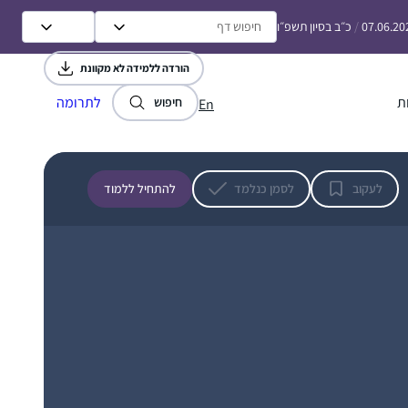
"תמיד חלמת ללמוד גמרא ולא ידעת איך
07.06.20
/
כ״ב בסיון תשפ״ו
להתחיל”, "בואי להתנסות במסכת קצרה וקלה”
(רק היה חסר שהמודעה תיפתח במילים "מיכי
הורדה ללמידה לא מקוונת
שלום”..). קפצתי למים ו- ב”ה אני בדרך להגשמת
ת
לתרומה
החלום:)
חיפוש
En
אחי, שלומד דף יומי ממסכת ברכות, חיפש
חברותא ללימוד מסכת ראש השנה והציע לי.
לעקוב
לסמן כנלמד
להתחיל ללמוד
החברותא היתה מאתגרת טכנית ורוב הזמן
נעשתה דרך הטלפון, כך שבסיום המסכת נפרדו
דרכינו. אחי חזר ללמוד לבד, אבל אני כבר
שולמית סבן
נכבשתי בקסם הגמרא ושכנעתי את האיש שלי
נוקדים, ישראל
להצטרף אלי למסכת ביצה. מאז המשכנו הלאה,
ועכשיו אנחנו מתרגשים לקראתו של סדר נשים!