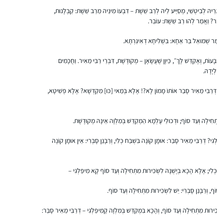
רֵיהּ לְבִיטְשֵׁי, מְסַיַּיע לֵיהּ לְרַב שֵׁשֶׁת – דִּבְעוֹ מִינֵּיהּ מֵרַב שֵׁשֶׁת: קַבְּלָנוּת,
בֵר? וַאֲמַר לְהוּ רַב שֵׁשֶׁת: עוֹבֵר.
התחלתי ללמוד לפני 4.5 שנים, כשהודיה חברה
שלי פתחה קבוצת ווטסאפ ללימוד דף יומי
ַר שְׁמוּאֵל בַּר אַחָא: בִּשְׁלִיחָא דְאִיגַּרְתָּא.
בתחילת מסכת סנהדרין. מאז לימוד הדף נכנס
ָּעוֹת, וְאֶקַּדֵּשׁ לָךְ״, כֵּיוָן שֶׁעֲשָׂאָן – מְקוּדֶּשֶׁת, דִּבְרֵי רַבִּי מֵאִיר. וַחֲכָמִים
לתוך היום-יום שלי והפך לאחד ממגדירי הזהות
ְיָדָהּ.
שלי ממש.
קרן רוזנברג
ירושלים, ישראל
ְרַבִּי מֵאִיר סָבַר אוֹתוֹ מָמוֹן לָא?! אֶלָּא בְּמַאי [כּוּ] מִקַּדְּשָׁא? אֶלָּא פְּשִׁיטָא,
תְּחִילָּה וְעַד סוֹף; וּדְכוּלֵּי עָלְמָא הַמְקַדֵּשׁ בְּמִלְוָה אֵינָהּ מְקוּדֶּשֶׁת.
גִי? דְּרַבִּי מֵאִיר סָבַר: אוּמָּן קוֹנֶה בִּשְׁבַח כְּלִי, וְרַבָּנַן סָבְרִי: אֵין אוּמָּן קוֹנֶה
כְּלִי; אֶלָּא הָכָא בְּיֶשְׁנָהּ לִשְׂכִירוּת מִתְּחִילָּה וְעַד סוֹף קָא מִיפַּלְגִי –
התחלתי ללמוד דף יומי אחרי שחזרתי בתשובה
ולמדתי במדרשה במגדל עוז. הלימוד טוב
ף, וְרַבָּנַן סָבְרִי: יֵשׁ לִשְׂכִירוּת מִתְּחִילָּה וְעַד סוֹף.
ומספק חומר למחשבה על נושאים הלכתיים
ְכִירוּת מִתְּחִילָּה וְעַד סוֹף, וְהָכָא בִּמְקַדֵּשׁ בְּמִלְוָה קָמִיפַּלְגִי – דְּרַבִּי מֵאִיר סָבַר:
”קטנים” ועד לערכים גדולים ביהדות. חשוב לי