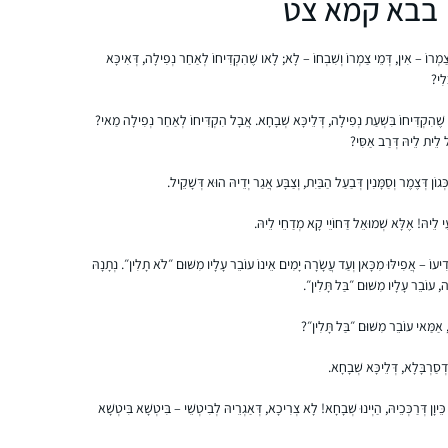
בבא קמא צט
טובות לאורך כל הדרך. מאז הסיום הגדול יש
עתניאל, ישראל
תחושה שאני חלק מדבר גדול יותר.
י צַמְרוֹ – אִין, דְּמֵי צַמְרוֹ וְשִׁבְחוֹ – לָא; לָאו שֶׁהִקְדִּיחוֹ לְאַחַר נְפִילָה, דְּאִיכָּא
אני לומדת בשיטת ה”7 דפים בשבוע” של הרבנית
ְלִי?
תרצה קלמן – כלומר, לא נורא אם לא הצלחת
ללמוד כל יום, העיקר שגמרת ארבעה דפים
שֶׁהִקְדִּיחוֹ בִּשְׁעַת נְפִילָה, דְּלֵיכָּא שְׁבָחָא. אֲבָל הִקְדִּיחוֹ לְאַחַר נְפִילָה מַאי?
בשבוע
ל לֵית לֵיהּ דְּרַב אַסִּי?
ן דְּצֶמֶר וְסַמָּנִין דְּבַעַל הַבַּיִת, וְצַבָּע אֲגַר יְדֵיהּ הוּא דְּשָׁקֵיל.
בתחילת הסבב הנוכחי של לימוד הדף היומי,
ְעֵי לֵיהּ! אֶלָּא שְׁמוּאֵל דַּחוֹיֵי קָא מְדַחֵי לֵיהּ.
נחשפתי לחגיגות המרגשות באירועי הסיום ברחבי
העולם. והבטחתי לעצמי שבקרוב אצטרף גם
הוֹדִיעוֹ – אֲפִילּוּ מִכָּאן וְעַד עֲשָׂרָה יָמִים אֵינוֹ עוֹבֵר עָלָיו מִשּׁוּם ״לֹא תָלִין״. נְתָנָהּ
למעגל הלומדות. הסבב התחיל כאשר הייתי
ָּה, עוֹבֵר עָלָיו מִשּׁוּם ״בַּל תָּלִין״.
בתחילת דרכי בתוכנית קרן אריאל להכשרת
חנה שחם-רוזבי (ד”ר)
יועצות הלכה של נשמ”ת. לא הצלחתי להוסיף את
קרית גת, ישראל
י, אַמַּאי עוֹבֵר מִשּׁוּם ״בַּל תָּלִין״?
ההתחייבות לדף היומי על הלימוד האינטנסיבי
דְסַרְבָּלָא, דְּלֵיכָּא שְׁבָחָא.
של תוכנית היועצות. בבוקר למחרת המבחן
הסופי בנשמ”ת, התחלתי את לימוד הדף במסכת
יוָן דְּרַכְּכֵיהּ, הַיְינוּ שְׁבָחָא! לָא צְרִיכָא, דְּאַגְרֵיהּ לְבִיטְשֵׁי – בִּיטְשָׁא בִּיטְשָׁא
סוכה ומאז לא הפסקתי.