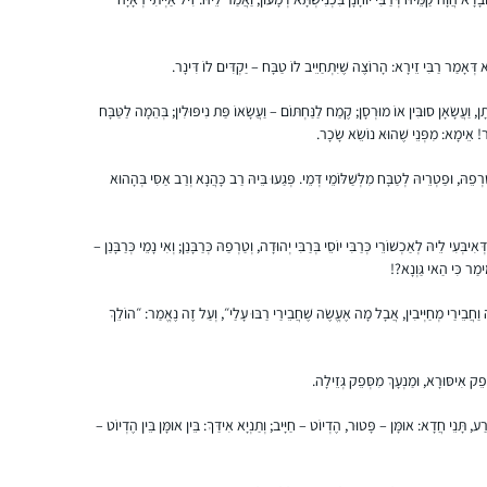
לתת להן מודל נשי של לימוד תורה
שתי הסיבות האלו הובילו אותי להתחיל ללמוד.
נועה שילה
 דְּאָמַר רַבִּי זֵירָא: הָרוֹצֶה שֶׁיִּתְחַיֵּיב לוֹ טַבָּח – יַקְדִּים לוֹ דִּינָר.
נתקלתי בתגובות מפרגנות וסקרניות איך אישה
רבבה, ישראל
לומדת גמרא..
ן, וַעֲשָׂאָן סוּבִּין אוֹ מוּרְסָן; קֶמַח לַנַּחְתּוֹם – וַעֲשָׂאוֹ פַּת נִיפּוּלִין; בְּהֵמָה לַטַּבָּח
כמו שרואים בתמונה אני ממשיכה ללמוד גם היום
ָכָר! אֵימָא: מִפְּנֵי שֶׁהוּא נוֹשֵׂא שָׂכָר.
ואפילו במחלקת יולדות אחרי לידת ביתי
ֵהּ, וּפַטְרֵיהּ לְטַבָּח מִלְּשַׁלּוֹמֵי דְּמֵי. פְּגַעוּ בֵּיהּ רַב כָּהֲנָא וְרַב אַסִּי בְּהָהוּא
השלישית.
ְּעִי לֵיהּ לְאַכְשׁוֹרֵי כְּרַבִּי יוֹסֵי בְּרַבִּי יְהוּדָה, וְטַרְפַהּ כְּרַבָּנַן; וְאִי נָמֵי כְּרַבָּנַן –
ֵימַר כִּי הַאי גַּוְנָא?!
לצערי גדלתי בדור שבו לימוד גמרא לנשים לא
היה דבר שבשגרה ושנים שאני חולמת להשלים
ה וַחֲבֵירַי מְחַיְּיבִין, אֲבָל מָה אֶעֱשֶׂה שֶׁחֲבֵירַי רַבּוּ עָלַי״, וְעַל זֶה נֶאֱמַר: ״הוֹלֵךְ
את הפער הזה.. עד שלפני מספר שבועות, כמעט
במקרה, נתקלתי במודעת פרסומת הקוראת
פֵק אִיסּוּרָא, וּמַנְעָךְ מִסְּפֵק גְּזֵילָה.
להצטרף ללימוד מסכת תענית. כשקראתי את
מיכי קדוש
המודעה הרגשתי שהיא כאילו נכתבה עבורי –
מורשת, ישראל
ַע, תָּנֵי חֲדָא: אוּמָּן – פָּטוּר, הֶדְיוֹט – חַיָּיב; וְתַנְיָא אִידַּךְ: בֵּין אוּמָּן בֵּין הֶדְיוֹט –
"תמיד חלמת ללמוד גמרא ולא ידעת איך
להתחיל”, "בואי להתנסות במסכת קצרה וקלה”