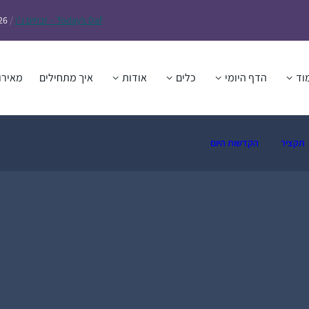
Daf – זבחים נ״ו
Today’s
/
26
וד
הדף היומי
כלים
אודות
איך מתחילים
מאירו
תקציר
הקדשות היום