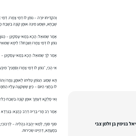
וְהִקְדִּיחוֹ יוֹרָה – נוֹתֵן לוֹ דְּמֵי צַמְרוֹ. דְּמֵ
שְׁבָחָא, וּשְׁמַע מִינַּהּ אוּמָּן קוֹנֶה בִּשְׁבַח כּ
אָמַר שְׁמוּאֵל: הָכָא בְּמַאי עָסְקִינַן – כְּגוֹן 
נוֹתֵן לוֹ דְּמֵי צַמְרוֹ וְשִׁבְחוֹ?! לֵימָא שְׁמוּאֵ
אָמַר לָךְ שְׁמוּאֵל: הָכָא בְּמַאי עָסְקִינַן – כְּגוֹ
אִי הָכִי, ״נוֹתֵן לוֹ דְּמֵי צַמְרוֹ וְסַמָּנִין״ מִיבּ
תָּא שְׁמַע: הַנּוֹתֵן טַלִּיתוֹ לְאוּמָּן; גְּמָרוֹ וְ
לוֹ בַּחֲצִי הַיּוֹם – כֵּיוָן שֶׁשָּׁקְעָה עָלָיו הַחַמ
וְאִי סָלְקָא דַּעְתָּךְ אוּמָּן קוֹנֶה בִּשְׁבַח כְּלִ
אָמַר רַב מָרִי בְּרֵיהּ דְּרַב כָּהֲנָא: בְּגִרְדָּא 
ל בנימין בן זלמן צבי
סוֹף סוֹף, לְמַאי יַהֲבַהּ נִהֲלֵיהּ – לְרַכּוֹכֵי; כֵּ
בְּמָעֲתָא, דְּהַיְינוּ שְׂכִירוּת.