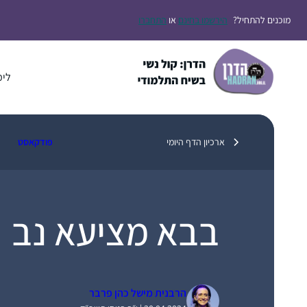
דלג
מוכנים להתחיל?
הירשמו בחינם
או
התחברו
תוכן
לימ
ארכיון הדף היומי
פודקאסט
בבא מציעא נב
הרבנית מישל כהן פרבר