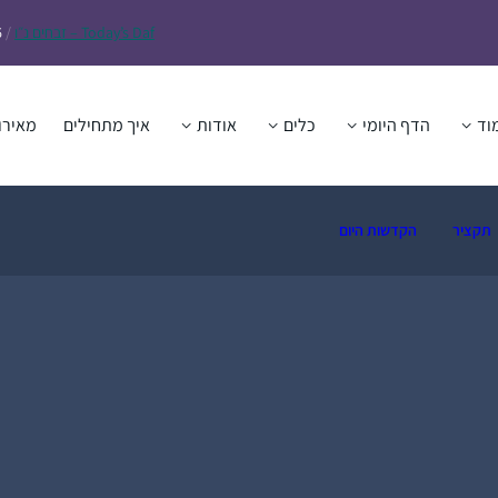
Daf – זבחים נ״ו
Today’s
/
6
וד
הדף היומי
כלים
אודות
איך מתחילים
מאירו
תקציר
הקדשות היום