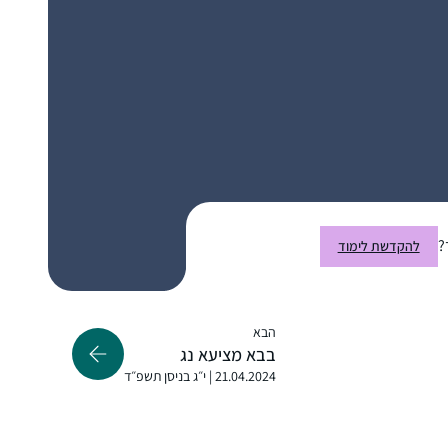
דעתם.
התחלתי מעט לפני תחילת הסבב הנוכחי. אני
נהנית מהאתגר של להמשיך להתמיד, מרגעים
של "אהה, מפה זה הגיע!” ומהאתגר
האינטלקטואלי
אילת-חן ודלר
לוד, ישראל
?
להקדשת לימוד
הבא
בבא מציעא נג
21.04.2024 | י״ג בניסן תשפ״ד
התחלתי ללמוד בעידוד שתי חברות אתן למדתי
בעבר את הפרק היומי במסגרת 929.