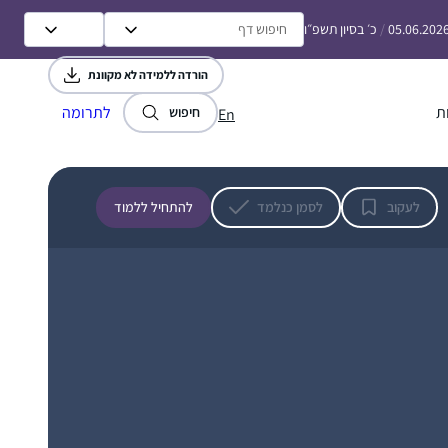
וליהדות
05.06.202
/
כ׳ בסיון תשפ״ו
רות עגיב
עלי זהב – לשם, ישראל
הורדה ללמידה לא מקוונת
ת
לתרומה
חיפוש
En
לעקוב
לסמן כנלמד
להתחיל ללמוד
התחלתי ללמוד את הדף היומי מעט אחרי שבני
הקטן נולד. בהתחלה בשמיעה ולימוד באמצעות
השיעור של הרבנית שפרבר. ובהמשך העזתי
וקניתי לעצמי גמרא. מאז ממשיכה יום יום ללמוד
עצמאית, ולפעמים בעזרת השיעור של הרבנית,
אלירז בלאו
כל יום. כל סיום של מסכת מביא לאושר גדול
מעלה מכמש, ישראל
וסיפוק. הילדים בבית נהיו חלק מהלימוד, אני
משתפת בסוגיות מעניינות ונהנית לשמוע את