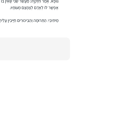
גּוּפָא. אָמַר חִזְקִיָּה: מַעֲשֵׂר שֵׁנִי שֶׁאֵין בּ
ך
אֶפְשָׁר לוֹ לְאָדָם לְצַמְצֵם מְעוֹתָיו.
ע
ו
מֵיתִיבִי: הַתְּרוּמָה וְהַבִּיכּוּרִים חַיָּיבִין עֲלֵי
צ
מ
ת
ש
מ
ע
.