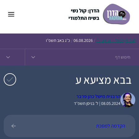
דלג
תוכן
Daf – זבחים נ״ו
Today’s
/
06.08.2026
/
כ״ג באב תשפ״ו
בבא מציעא ע
הרבנית מישל כהן פרבר
08.05.2024 | ל׳ בניסן תשפ״ד
הקדמה למסכת