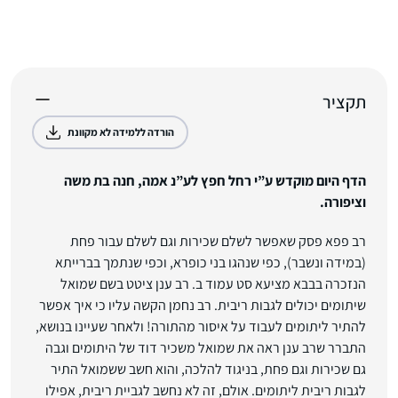
תקציר
הורדה ללמידה לא מקוונת
הדף היום מוקדש ע”י רחל חפץ לע”נ אמה, חנה בת משה
וציפורה.
רב פפא פסק שאפשר לשלם שכירות וגם לשלם עבור פחת
(במידה ונשבר), כפי שנהגו בני כופרא, וכפי שנתמך בברייתא
הנזכרה בבבא מציעא סט עמוד ב. רב ענן ציטט בשם שמואל
שיתומים יכולים לגבות ריבית. רב נחמן הקשה עליו כי איך אפשר
להתיר ליתומים לעבוד על איסור מהתורה! ולאחר שעיינו בנושא,
התברר שרב ענן ראה את שמואל משכיר דוד של היתומים וגבה
גם שכירות וגם פחת, בניגוד להלכה, והוא חשב ששמואל התיר
לגבות ריבית ליתומים. אולם, זה לא נחשב לגביית ריבית, אפילו