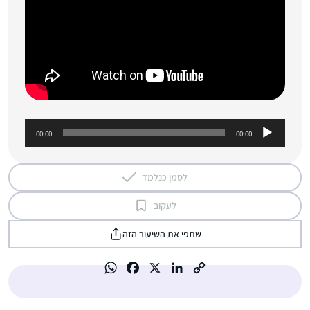
נ
00:00
00:00
ג
ן
א
לסמן כנלמד
ו
לעקוב
ד
י
שתפי את השיעור הזה
ו