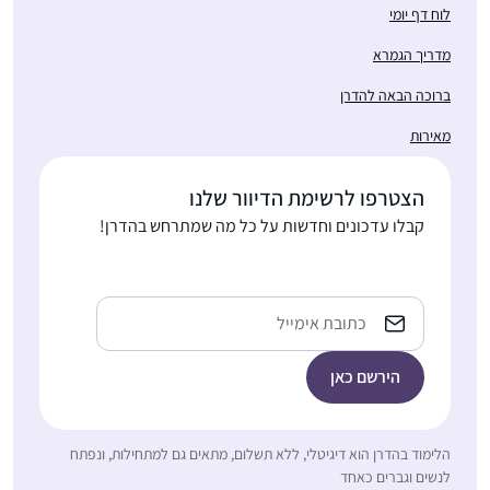
לוח דף יומי
באתר הדרן. אני עורכת
כל סיום מסכת שיעור
מדריך הגמרא
בביתי לכ20 נשים
ברוכה הבאה להדרן
שמחכות בקוצר רוח
למפגשים האלו.
מאירות
"התחלתי ללמוד דף יומי
הצטרפו לרשימת הדיוור שלנו
במחזור הזה, בח’ בטבת
קבלו עדכונים וחדשות על כל מה שמתרחש בהדרן!
תש””ף. לקחתי על עצמי
את הלימוד כדי ליצור
שרה פוּקס
תחום של התמדה
כפר אדומים,
Email
יומיומית בחיים,
ישראל
והצטרפתי לקבוצת
הלומדים בבית הכנסת
בכפר אדומים. המשפחה
והסביבה מתפעלים
ותומכים.
הלימוד בהדרן הוא דיגיטלי, ללא תשלום, מתאים גם למתחילות, ונפתח
בלימוד שלי אני מתפעלת
לנשים וגברים כאחד