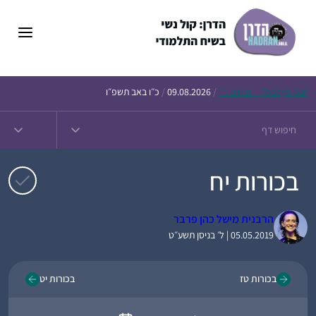
דלג
תוכן
Daf – זבחים נ״ו
Today’s
/
09.08.2026
/
כ״ו באב תשפ״ו
בכורות יח
הרבנית מישל כהן פרבר
05.05.2019 | ל׳ בניסן תשע״ט
בכורות טז
בכורות יט