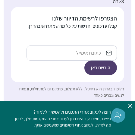
מאירות
אמא שלי למדה איתי
הצטרפו לרשימת הדיוור שלנו
ש”ס משנה, והתחילה
קבלו עדכונים וחדשות על כל מה שמתרחש בהדרן!
ללמוד דף יומי. אני
החלטתי שאני רוצה
ללמוד גם. בהתחלה
רננה הלמן
Email
למדתי איתה, אח”כ
עתניאל, ישראל
הצטרפתי ללימוד דף יומי
שהרב דני וינט מעביר
לנוער בנים בעתניאל.
במסכת עירובין עוד
הלימוד בהדרן הוא דיגיטלי, ללא תשלום, מתאים גם למתחילות, ונפתח
חברה הצטרפה אלי
לנשים וגברים כאחד
וכשהתחלנו פסחים הרב
התחלתי ללמוד דף יומי
דני פתח לנו שעור דף
כאשר קיבלתי במייל
רוצה לעקוב אחרי התכנים ולהמשיך ללמוד?
יומי לבנות. מאז אנחנו
ביצירת חשבון עוד היום ניתן לעקוב אחרי ההתקדמות שלך, לסמן
ממכון שטיינזלץ את
לומדות איתו קבוע כל יום
מה למדת, ולעקוב אחרי השיעורים שמעניינים אותך.
הדפים הראשונים של
את הדף היומי (ובשבת
מסכת ברכות במייל.