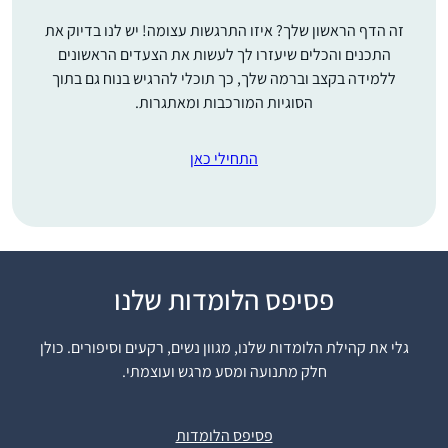
זה הדף הראשון שלך? איזו התרגשות עצומה! יש לנו בדיוק את
התכנים והכלים שיעזרו לך לעשות את הצעדים הראשונים
ללמידה בקצב וברמה שלך, כך תוכלי להרגיש בנוח גם בתוך
הסוגיות המורכבות ומאתגרות.
התחילי כאן
בסוף הסבב הקודם ראיתי
פסיפס הלומדות שלנו
את השמחה הגדולה
שבסיום הלימוד, בעלי
גלי את קהילת הלומדות שלנו, מגוון נשים, רקעים וסיפורים. כולן
סיים כבר בפעם השלישית
חלק מתנועה ומסע מרגש ועוצמתי.
רחלי מנדלסון
וכמובן הסיום הנשי
טל מנשה,
בבנייני האומה וחשבתי
ישראל
פסיפס הלומדות
שאולי זו הזדמנות עבורי